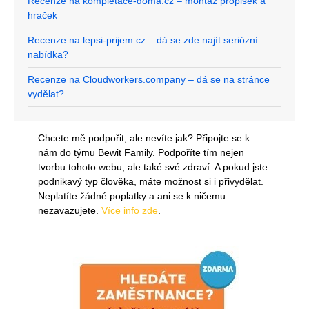
Recenze na kompletace-doma.cz – montáž propisek a
hraček
Recenze na lepsi-prijem.cz – dá se zde najít seriózní
nabídka?
Recenze na Cloudworkers.company – dá se na stránce
vydělat?
Chcete mě podpořit, ale nevíte jak? Připojte se k
nám do týmu Bewit Family. Podpoříte tím nejen
tvorbu tohoto webu, ale také své zdraví. A pokud jste
podnikavý typ člověka, máte možnost si i přivydělat.
Neplatíte žádné poplatky a ani se k ničemu
nezavazujete.
Více info zde
.