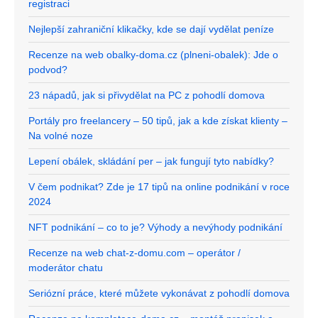
registraci
Nejlepší zahraniční klikačky, kde se dají vydělat peníze
Recenze na web obalky-doma.cz (plneni-obalek): Jde o
podvod?
23 nápadů, jak si přivydělat na PC z pohodlí domova
Portály pro freelancery – 50 tipů, jak a kde získat klienty –
Na volné noze
Lepení obálek, skládání per – jak fungují tyto nabídky?
V čem podnikat? Zde je 17 tipů na online podnikání v roce
2024
NFT podnikání – co to je? Výhody a nevýhody podnikání
Recenze na web chat-z-domu.com – operátor /
moderátor chatu
Seriózní práce, které můžete vykonávat z pohodlí domova