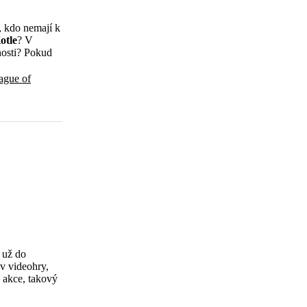
, kdo nemají k
otle
? V
nosti? Pokud
ague of
 už do
ev videohry,
 akce, takový