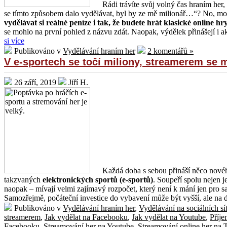
Rádi trávíte svůj volný čas hraním her,
se tímto způsobem dalo vydělávat, byl by ze mě milionář…“? No, možn
vydělávat si reálné peníze i tak, že budete hrát klasické online hr
se mohlo na první pohled z názvu zdát. Naopak, výdělek přinášejí i ak
si více
Publikováno v
Vydělávání hraním her
2 komentářů »
V e-sportech se točí miliony, streamerem se 
26 září, 2019
Jiří H.
Každá doba s sebou přináší něco nového
takzvaných
elektronických sportů (e-sportů)
. Soupeří spolu nejen j
naopak – mívají velmi zajímavý rozpočet, který není k mání jen pro sam
Samozřejmě, počáteční investice do vybavení může být vyšší, ale na dr
Publikováno v
Vydělávání hraním her
,
Vydělávání na sociálních sí
streamerem
,
Jak vydělat na Facebooku
,
Jak vydělat na Youtube
,
Příje
Facebooku
,
Streamování her na Youtube
,
Streamování online her na 