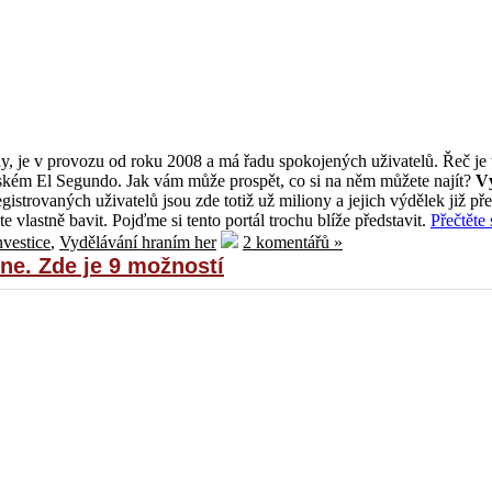
y, je v provozu od roku 2008 a má řadu spokojených uživatelů. Řeč je 
ském El Segundo. Jak vám může prospět, co si na něm můžete najít?
V
egistrovaných uživatelů jsou zde totiž už miliony a jejich výdělek již př
e vlastně bavit. Pojďme si tento portál trochu blíže představit.
Přečtěte 
nvestice
,
Vydělávání hraním her
2 komentářů »
ne. Zde je 9 možností