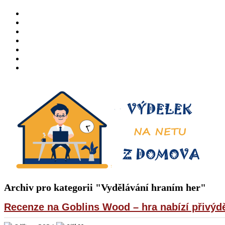
HOME
O MNĚ
PŘIVÝDĚLKY
ONLINE INVESTOVÁNÍ
DOTAZNÍKY A ANKETY
PRÁCE Z DOMOVA – NABÍDKY
BEWIT
Archiv pro kategorii "Vydělávání hraním her"
Recenze na Goblins Wood – hra nabízí přivýdě