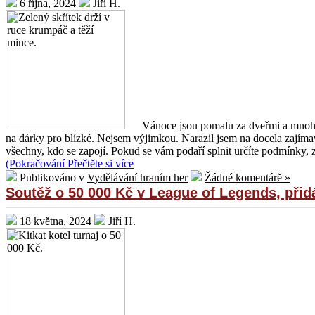
6 října, 2024
Jiří H.
Vánoce jsou pomalu za dveřmi a mnoho 
na dárky pro blízké. Nejsem výjimkou. Narazil jsem na docela zají
všechny, kdo se zapojí. Pokud se vám podaří splnit určíte podmínky, 
(Pokračování
Přečtěte si více
Publikováno v
Vydělávání hraním her
Žádné komentárě »
Soutěž o 50 000 Kč v League of Legends, přid
18 května, 2024
Jiří H.