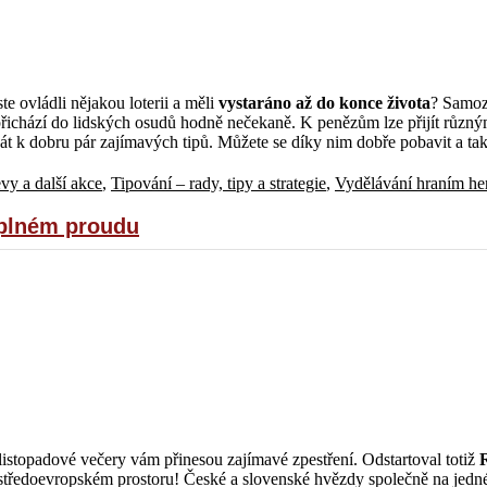
e ovládli nějakou loterii a měli
vystaráno až do konce života
? Samoz
přichází do lidských osudů hodně nečekaně. K penězům lze přijít různ
o dát k dobru pár zajímavých tipů. Můžete se díky nim dobře pobavit a tak
evy a další akce
,
Tipování – rady, tipy a strategie
,
Vydělávání hraním he
 plném proudu
listopadové večery vám přinesou zajímavé zpestření. Odstartoval totiž
 středoevropském prostoru! České a slovenské hvězdy společně na jedné