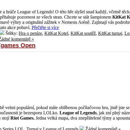
e a hráče League of Legends! O této hře slyšel snad každý, včetně těch
ž přitahuje pozornost ze všech stran. Chcete se stát šampionem
KitKat K
ajímavé výhry a originální zážitek v Nemesis Aréně. Zajímají vás podrob
tato akce pobaví.
Přečtěte si více
Štítky:
Hra o peníze
,
KitKat Kotel
,
KitKat soutěž
,
KitKat turnaj
,
Le
Žádné komentárě »
 Ygames Open
ě velmi populární, pokud máte oblíbenou počítačovou hru, jistě jste se
 současnosti je bezesporu LOLko.
League of Legends
, jak zní plný náz
 stojí
Riot Games.
Jedna velká mapa, dva znepřátelené týmy a spoustu
n Series LOL
,
Turnaj v League of Legends
Žádné komentárě »