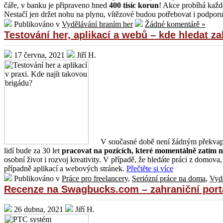
čáře, v banku je připraveno hned
400 tisíc korun
! Akce probíhá každo
Nestačí jen držet nohu na plynu, vítězové budou potřebovat i podpo
Publikováno v
Vydělávání hraním her
Žádné komentárě »
Testování her, aplikací a webů – kde hledat za
17 června, 2021
Jiří H.
V současné době není žádným překvapen
lidí bude za 30 let
pracovat na pozicích, které momentálně zatím ne
osobní život i rozvoj kreativity. V případě, že hledáte práci z domova
případně aplikací a webových stránek.
Přečtěte si více
Publikováno v
Práce pro freelancery
,
Seriózní práce na doma
,
Vyd
Recenze na Swagbucks.com – zahraniční portá
26 dubna, 2021
Jiří H.