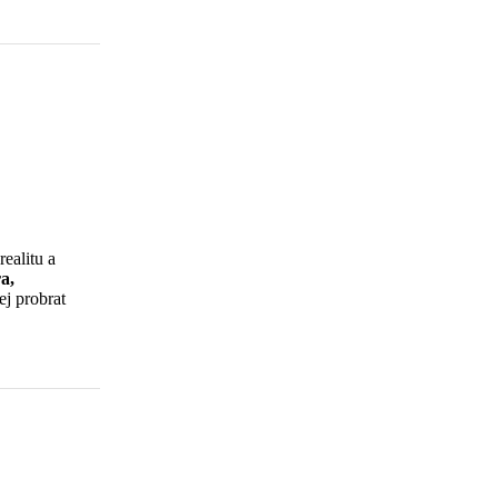
ealitu a
a,
ej probrat