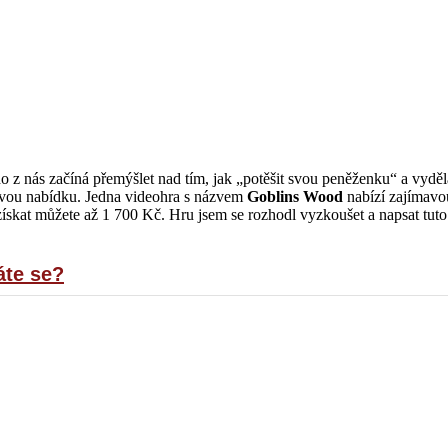
z nás začíná přemýšlet nad tím, jak „potěšit svou peněženku“ a vyděl
mavou nabídku. Jedna videohra s názvem
Goblins Wood
nabízí zajímavo
získat můžete až 1 700 Kč. Hru jsem se rozhodl vyzkoušet a napsat tuto
áte se?