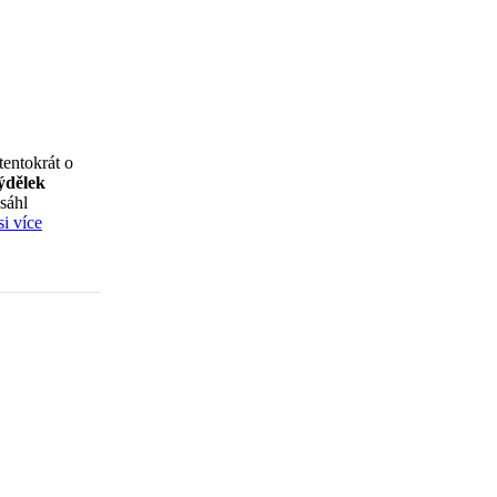
tentokrát o
ýdělek
esáhl
si více