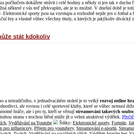
 za počítačem dokážete strávit i celé hodiny a někdy si jen tak v duchu 
á některé z vás teď překvapím, ale je to možné. V dnešní době je toti
y
. Elektronické sporty jsou na vzestupu a rozhodně nejde jen o fotbal a 
ční hry a vlastně vůbec všechny tituly, u kterých je jakýkoliv divácký
může stát kdokoliv
 a netradičního, v jednadvacátém století je to velký
rozvoj online hr
ednotlivci, ale rovnou i celé sportovní kluby, které se vůbec nemusí drže
otné hráče, ale i pro ty, kteří se věnují
streamování takových soubo
uhou stranu s trochou štěstí může jít o velmi atraktivní výdělek.
Přečtě
tích
,
Vydělávání na Youtube
Štítky:
Elektronické sporty
,
Fortnite
,
Jak
m pro influencery
,
Přijem pro youtubery
,
Streamování e-sportů
,
Streamo
Twitch
,
Twitch
,
Vydělávání na sociálních sítích
,
Výdělek hraním her
,
Vý