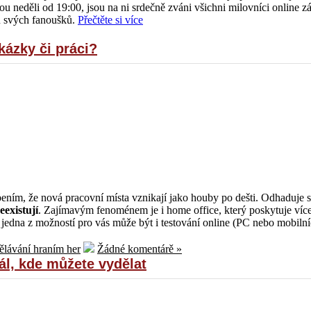
u neděli od 19:00, jsou na ni srdečně zváni všichni milovníci online z
ru svých fanoušků.
Přečtěte si více
kázky či práci?
ím, že nová pracovní místa vznikají jako houby po dešti. Odhaduje s
existují
. Zajímavým fenoménem je i home office, který poskytuje více
, jedna z možností pro vás může být i testování online (PC nebo mobilní
ělávání hraním her
Žádné komentárě »
l, kde můžete vydělat