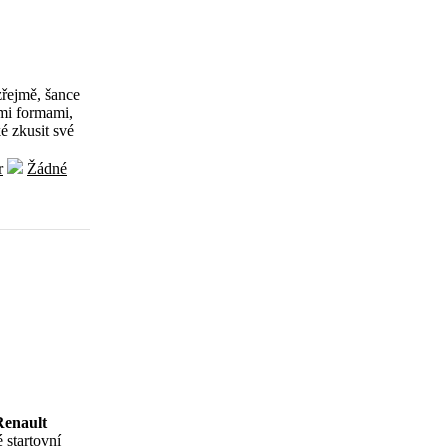
řejmě, šance
ými formami,
é zkusit své
r
Žádné
Renault
 startovní