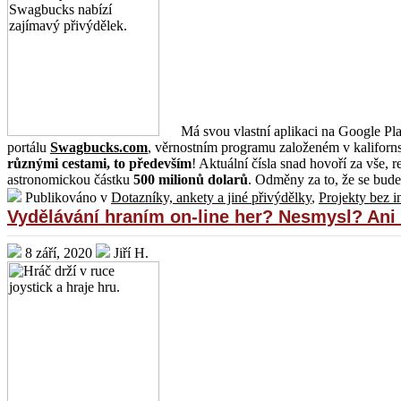
Má svou vlastní aplikaci na Google Pla
portálu
Swagbucks.com
, věrnostním programu založeném v kaliforn
různými cestami, to především
! Aktuální čísla snad hovoří za vše, r
astronomickou částku
500 milionů dolarů
. Odměny za to, že se budet
Publikováno v
Dotazníky, ankety a jiné přivýdělky
,
Projekty bez i
Vydělávání hraním on-line her? Nesmysl? Ani 
8 září, 2020
Jiří H.