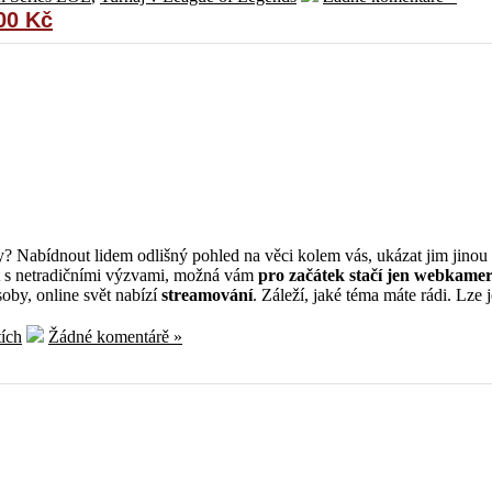
00 Kč
ry? Nabídnout lidem odlišný pohled na věci kolem vás, ukázat jim jinou r
it s netradičními výzvami, možná vám
pro začátek stačí jen webkamer
oby, online svět nabízí
streamování
. Záleží, jaké téma máte rádi. Lze j
tích
Žádné komentárě »