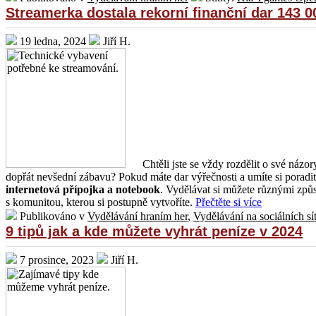
Streamerka dostala rekorní finanční dar 143 0
19 ledna, 2024
Jiří H.
Chtěli jste se vždy rozdělit o své názo
dopřát nevšední zábavu? Pokud máte dar výřečnosti a umíte si porad
internetová přípojka a notebook
. Vydělávat si můžete různými způs
s komunitou, kterou si postupně vytvoříte.
Přečtěte si více
Publikováno v
Vydělávání hraním her
,
Vydělávání na sociálních sí
9 tipů jak a kde můžete vyhrát peníze v 2024
7 prosince, 2023
Jiří H.