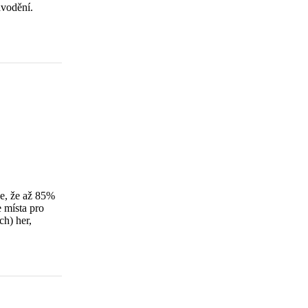
ávodění.
e, že až 85%
 místa pro
ch) her,