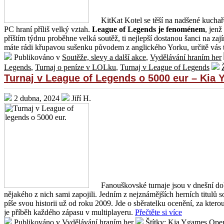
KitKat Kotel se těší na nadšené kuchař
PC hraní příliš velký vztah.
League of Legends je fenoménem
, jen
příštím týdnu proběhne velká soutěž, ti nejlepší dostanou šanci na z
máte rádi křupavou sušenku původem z anglického Yorku, určitě vás 
Publikováno v
Soutěže, slevy a další akce
,
Vydělávání hraním her
Legends
,
Turnaj o peníze v LOLku
,
Turnaj v League of Legends
Turnaj v League of Legends o 5000 eur – Kia
2 dubna, 2024
Jiří H.
Fanouškovské turnaje jsou v dnešní dob
nějakého z nich sami zapojili. Jedním z nejznámějších herních titulů
píše svou historii už od roku 2009. Jde o sběratelku ocenění, za kterou
je příběh každého zápasu v multiplayeru.
Přečtěte si více
Publikováno v
Vydělávání hraním her
Štítky:
Kia Ygames Ope