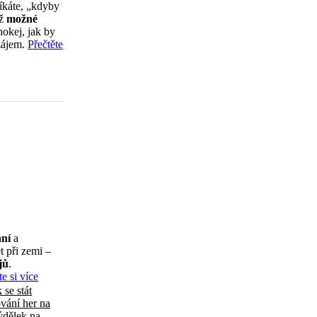
říkáte, „kdyby
ž
možné
hokej, jak by
 zájem.
Přečtěte
aní
a
t při zemi –
jů
.
te si více
 se stát
vání her na
dělek na