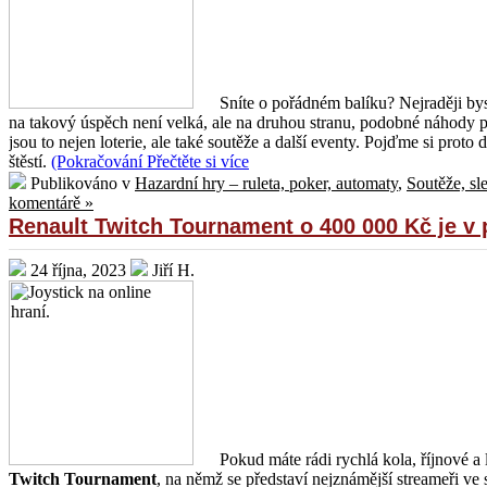
Sníte o pořádném balíku? Nejraději byst
na takový úspěch není velká, ale na druhou stranu, podobné náhody 
jsou to nejen loterie, ale také soutěže a další eventy. Pojďme si prot
štěstí.
(Pokračování
Přečtěte si více
Publikováno v
Hazardní hry – ruleta, poker, automaty
,
Soutěže, sl
komentárě »
Renault Twitch Tournament o 400 000 Kč je v
24 října, 2023
Jiří H.
Pokud máte rádi rychlá kola, říjnové a 
Twitch Tournament
, na němž se představí nejznámější streameři ve