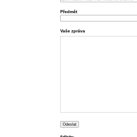
Předmět
Vaše zpráva
Sdílejte: