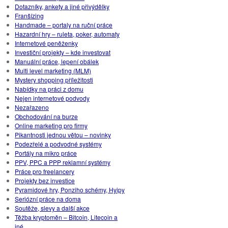
Dotazníky, ankety a jiné přivýdělky
Franšízing
Handmade – portaly na ruční práce
Hazardní hry – ruleta, poker, automaty
Internetové peněženky
Investiční projekty – kde investovat
Manuální práce, lepení obálek
Multi level marketing (MLM)
Mystery shopping příležitosti
Nabídky na práci z domu
Nejen internetové podvody
Nezařazeno
Obchodování na burze
Online marketing pro firmy
Pikantnosti jednou větou – novinky
Podezřelé a podvodné systémy
Portály na mikro práce
PPV, PPC a PPP reklamní systémy
Práce pro freelancery
Projekty bez investice
Pyramidové hry, Ponziho schémy, Hyipy
Seriózní práce na doma
Soutěže, slevy a další akce
Těžba kryptoměn – Bitcoin, Litecoin a
iné