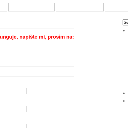
KY
ONLINE INVESTOVÁNÍ
DOTAZNÍKY A ANKETY
PRÁCE Z 
unguje, napište mi, prosím na: