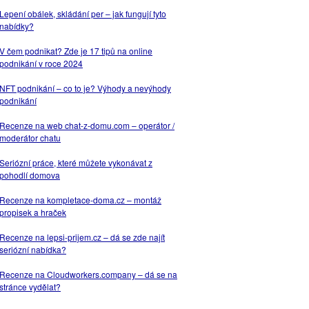
Lepení obálek, skládání per – jak fungují tyto
nabídky?
V čem podnikat? Zde je 17 tipů na online
podnikání v roce 2024
NFT podnikání – co to je? Výhody a nevýhody
podnikání
Recenze na web chat-z-domu.com – operátor /
moderátor chatu
Seriózní práce, které můžete vykonávat z
pohodlí domova
Recenze na kompletace-doma.cz – montáž
propisek a hraček
Recenze na lepsi-prijem.cz – dá se zde najít
seriózní nabídka?
Recenze na Cloudworkers.company – dá se na
stránce vydělat?