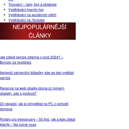
Tipování – rady, tipy a strategie
Vydělávání hraním her
Vydělávání na sociálních sítích
Vydělávání na Youtube
NEJPOPULÁRNĚJŠÍ
ČLÁNKY
Jak získat peníze zdarma v roce 2024? –
Bonusy za registraci
Nejlepší zahraniční klikačky, kde se dají vydělat
peníze
Recenze na web obalky-doma.cz (plneni-
obalek): Jde o podvod?
23 nápadů, jak si přivydělat na PC z pohodlí
domova
Portály pro freelancery – 50 tipů, jak a kde získat
klienty – Na volné noze