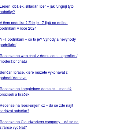
Lepení obálek, skládání per – jak fungují tyto
nabídky?
V čem podnikat? Zde je 17 tipů na online
podnikání v roce 2024
NFT podnikání – co to je? Výhody a nevýhody
podnikání
Recenze na web chat-z-domu.com – operátor /
moderátor chatu
Seriózní práce, které můžete vykonávat z
pohodlí domova
Recenze na kompletace-doma.cz – montáž
propisek a hraček
Recenze na lepsi-prijem.cz – dá se zde najít
seriózní nabídka?
Recenze na Cloudworkers.company – dá se na
stránce vydělat?