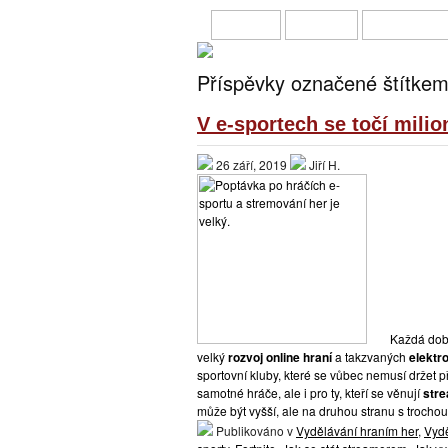
HOME
O MNĚ
PŘIVÝDĚL
Příspěvky označené štítkem
V e-sportech se točí mili
26 září, 2019
Jiří H.
Každá doba
velký
rozvoj online hraní
a takzvaných
elektr
sportovní kluby, které se vůbec nemusí držet p
samotné hráče, ale i pro ty, kteří se věnují
str
může být vyšší, ale na druhou stranu s trochou š
Publikováno v
Vydělávání hraním her
,
Vydě