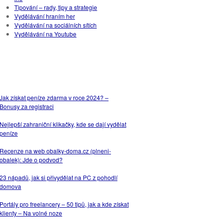
Tipování – rady, tipy a strategie
Vydělávání hraním her
Vydělávání na sociálních sítích
Vydělávání na Youtube
NEJPOPULÁRNĚJŠÍ
ČLÁNKY
Jak získat peníze zdarma v roce 2024? –
Bonusy za registraci
Nejlepší zahraniční klikačky, kde se dají vydělat
peníze
Recenze na web obalky-doma.cz (plneni-
obalek): Jde o podvod?
23 nápadů, jak si přivydělat na PC z pohodlí
domova
Portály pro freelancery – 50 tipů, jak a kde získat
klienty – Na volné noze