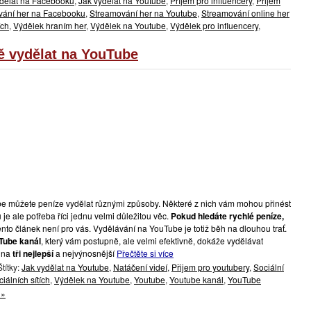
ydělat na Facebooku
,
Jak vydělat na Youtube
,
Příjem pro influencery
,
Přijem
vání her na Facebooku
,
Streamování her na Youtube
,
Streamování online her
ích
,
Výdělek hraním her
,
Výdělek na Youtube
,
Výdělek pro influencery
,
ě vydělat na YouTube
e můžete peníze vydělat různými způsoby. Některé z nich vám mohou přinést
e ale potřeba říci jednu velmi důležitou věc.
Pokud hledáte rychlé peníze,
nto článek není pro vás. Vydělávání na YouTube je totiž běh na dlouhou trať.
uTube kanál
, který vám postupně, ale velmi efektivně, dokáže vydělávat
e na
tři nejlepší
a nejvýnosnější
Přečtěte si více
títky:
Jak vydělat na Youtube
,
Natáčení videí
,
Přijem pro youtubery
,
Sociální
iálních sítích
,
Výdělek na Youtube
,
Youtube
,
Youtube kanál
,
YouTube
 »