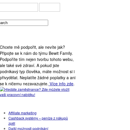
DOMOVA – NABÍDKY
BEWIT
PODPORA WEBU
Chcete mě podpořit, ale nevíte jak?
Připojte se k nám do týmu Bewit Family.
Podpoříte tím nejen tvorbu tohoto webu,
ale také své zdraví. A pokud jste
podnikavý typ člověka, máte možnost si i
přivydělat. Neplatíte žádné poplatky a ani
se k ničemu nezavazujete.
Více info zde
.
Rubriky
Affiliate marketing
Cashback systémy – peníze z nákupů
zpět
Další možnosti podnikání