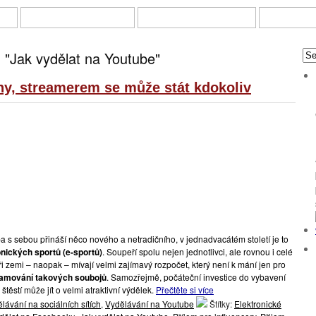
KY
ONLINE INVESTOVÁNÍ
DOTAZNÍKY A ANKETY
PRÁCE Z 
 "Jak vydělat na Youtube"
ony, streamerem se může stát kdokoliv
 s sebou přináší něco nového a netradičního, v jednadvacátém století je to
onických sportů (e-sportů)
. Soupeří spolu nejen jednotlivci, ale rovnou i celé
ři zemi – naopak – mívají velmi zajímavý rozpočet, který není k mání jen pro
eamování takových soubojů
. Samozřejmě, počáteční investice do vybavení
těstí může jít o velmi atraktivní výdělek.
Přečtěte si více
lávání na sociálních sítích
,
Vydělávání na Youtube
Štítky:
Elektronické