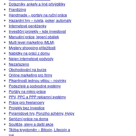
Dotazníky, ankety a jiné přivýdělky
Franšízing
Handmade – portaly na ruční práce
Hazardní hry – ruleta, poker, automaty
Internetové peněženky
Investiční projekty – kde investovat
Manuální práce, lepení obálek
Multi level marketing (MLM)
Mystery shopping příležitosti
Nabídky na práci z domu
Nejen internetové podvody
Nezařazeno
Obchodování na burze
Online marketing pro firmy
Pikantnosti jednou větou – novinky
Podezřelé a podvodné systémy
Portály na mikro práce
PPV, PPC a PPP reklamní systémy
Práce pro freelancery
Projekty bez investice
Pyramidové hry, Ponziho schémy, Hyipy
Seriózní práce na doma
Soutěže, slevy a další akce
Těžba kryptoměn – Bitcoin, Litecoin a
iné