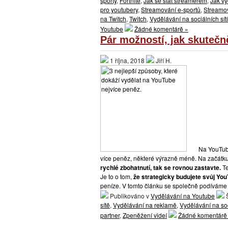
sporty
,
Fortnite
,
Jak se stát streamerem
,
Jak v
pro youtubery
,
Streamování e-sportů
,
Streamo
na Twitch
,
Twitch
,
Vydělávání na sociálních sít
Youtube
Žádné komentárě »
Pár možností, jak skutečn
1 října, 2018
Jiří H.
Na YouTub
více peněz, některé výrazně méně. Na začátku j
rychlé zbohatnutí, tak se rovnou zastavte.
Te
Je to o tom,
že strategicky budujete svůj Yo
peníze.
V tomto článku se společně podívám
Publikováno v
Vydělávání na Youtube
Š
sítě
,
Vydělávání na reklamě
,
Vydělávání na soc
partner
,
Zpeněžení videí
Žádné komentárě