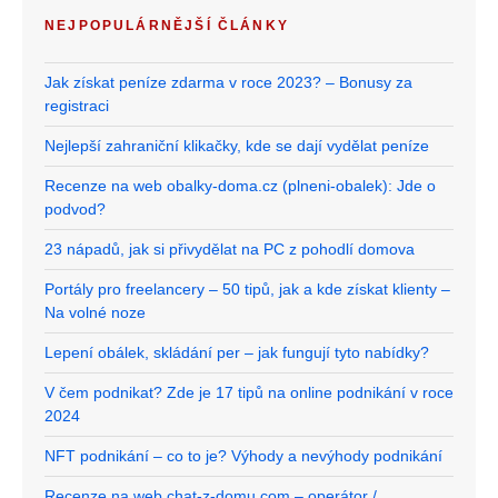
NEJPOPULÁRNĚJŠÍ ČLÁNKY
Jak získat peníze zdarma v roce 2023? – Bonusy za
registraci
Nejlepší zahraniční klikačky, kde se dají vydělat peníze
Recenze na web obalky-doma.cz (plneni-obalek): Jde o
podvod?
23 nápadů, jak si přivydělat na PC z pohodlí domova
Portály pro freelancery – 50 tipů, jak a kde získat klienty –
Na volné noze
Lepení obálek, skládání per – jak fungují tyto nabídky?
V čem podnikat? Zde je 17 tipů na online podnikání v roce
2024
NFT podnikání – co to je? Výhody a nevýhody podnikání
Recenze na web chat-z-domu.com – operátor /