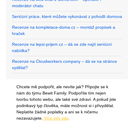
moderátor chatu
Seriózní práce, které můžete vykonávat z pohodlí domova
Recenze na kompletace-doma.cz – montáž propisek a
hraček
Recenze na lepsi-prijem.cz – dá se zde najít seriózní
nabídka?
Recenze na Cloudworkers.company – dá se na stránce
vydělat?
Chcete mě podpořit, ale nevíte jak? Připojte se k
nám do týmu Bewit Family. Podpoříte tím nejen
tvorbu tohoto webu, ale také své zdraví. A pokud jste
podnikavý typ člověka, máte možnost si i přivydělat.
Neplatíte žádné poplatky a ani se k ničemu
nezavazujete.
Více info zde
.