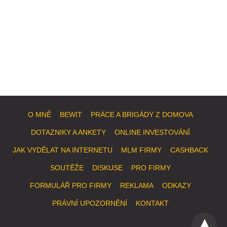
O MNĚ
BEWIT
PRÁCE A BRIGÁDY Z DOMOVA
DOTAZNIKY A ANKETY
ONLINE INVESTOVÁNÍ
JAK VYDĚLAT NA INTERNETU
MLM FIRMY
CASHBACK
SOUTĚŽE
DISKUSE
PRO FIRMY
FORMULÁŘ PRO FIRMY
REKLAMA
ODKAZY
PRÁVNÍ UPOZORNĚNÍ
KONTAKT