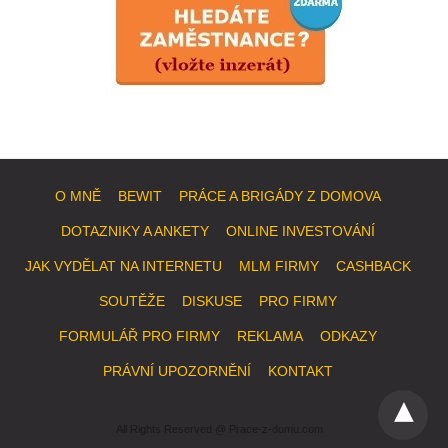
O MNĚ
BEWIT
PRÁCE A BRIGÁDY Z DOMOVA
DOTAZNIKY A ANKETY
ONLINE INVESTOVÁNÍ
JAK VYDĚLAT NA INTERNETU
MLM FIRMY
CASHBACK
SOUTĚŽE
DISKUSE
PRO FIRMY
FORMULÁŘ PRO FIRMY
REKLAMA
ODKAZY
PRÁVNÍ UPOZORNĚNÍ
KONTAKT
All Rights Reserved @ Prace-z-domu.com