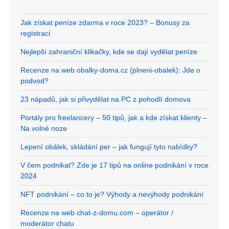
Jak získat peníze zdarma v roce 2023? – Bonusy za
registraci
Nejlepší zahraniční klikačky, kde se dají vydělat peníze
Recenze na web obalky-doma.cz (plneni-obalek): Jde o
podvod?
23 nápadů, jak si přivydělat na PC z pohodlí domova
Portály pro freelancery – 50 tipů, jak a kde získat klienty –
Na volné noze
Lepení obálek, skládání per – jak fungují tyto nabídky?
V čem podnikat? Zde je 17 tipů na online podnikání v roce
2024
NFT podnikání – co to je? Výhody a nevýhody podnikání
Recenze na web chat-z-domu.com – operátor /
moderátor chatu