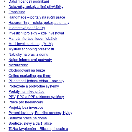
Další možnosti podnikání
Dotazníky, ankety a jiné přivýdělky
Franšízing
Handmade – portaly na ruční práce
Hazardní hry – ruleta, poker, automaty
Internetové peněženky
Investiční projekty – kde investovat
Manuální práce, lepení obálek
Multi level marketing (MLM)
Mystery shopping příležitosti
Nabídky na práci z domu
Nejen internetové podvody
Nezařazeno
Obchodování na burze
Online marketing pro firmy
Pikantnosti jednou větou – novinky
Podezřelé a podvodné systémy
Portály na mikro práce
PPV, PPC a PPP reklamní systémy
Práce pro freelancery
Projekty bez investice
Pyramidové hry, Ponziho schémy, Hyipy
Seriózní práce na doma
Soutěže, slevy a další akce
Těžba kryptoměn – Bitcoin, Litecoin a