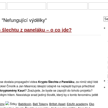
KY
ONLINE INVESTOVÁNÍ
DOTAZNÍKY A ANKETY
PRÁCE Z 
"Nefungující výdělky"
 šlechtu z paneláku – o co jde?
 se dostala propagační videa
Krypto Šlechta z Paneláku
, za nimiž stojí lidé
okiel Čmolík a Jan Masnica) lákající údajně na nejlepší byznys příležitost
é kryptoměny Kauri
? Zvažujete, že byste se zapojili do tohoto projektu?
kým hitem. Neexistuje snad jediný člověk, který by o tomto fenoménu ještě
témy
Štítky:
Babišcoin
,
Bati Tokeny
,
British Asset
,
Edufin academy
,
Eko