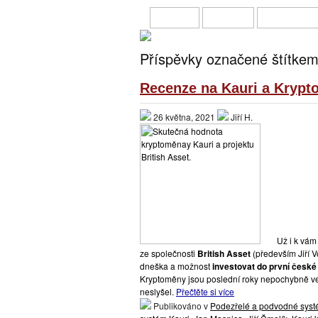
HOME
O MNĚ
PŘIVÝDĚL
Příspěvky označené štítkem 
Recenze na Kauri a Krypto
26 května, 2021
Jiří H.
Už i k vám
ze společnosti
British Asset
(především Jiří V
dneška a možnost
investovat do první česk
Kryptoměny jsou poslední roky nepochybně vel
neslyšel.
Přečtěte si více
Publikováno v
Podezřelé a podvodné sys