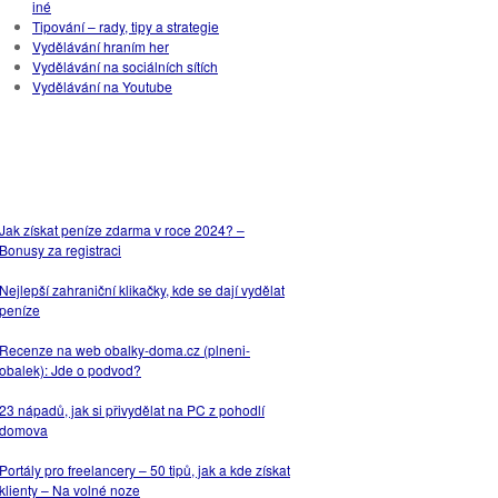
iné
Tipování – rady, tipy a strategie
Vydělávání hraním her
Vydělávání na sociálních sítích
Vydělávání na Youtube
NEJPOPULÁRNĚJŠÍ
ČLÁNKY
Jak získat peníze zdarma v roce 2024? –
Bonusy za registraci
Nejlepší zahraniční klikačky, kde se dají vydělat
peníze
Recenze na web obalky-doma.cz (plneni-
obalek): Jde o podvod?
23 nápadů, jak si přivydělat na PC z pohodlí
domova
Portály pro freelancery – 50 tipů, jak a kde získat
klienty – Na volné noze