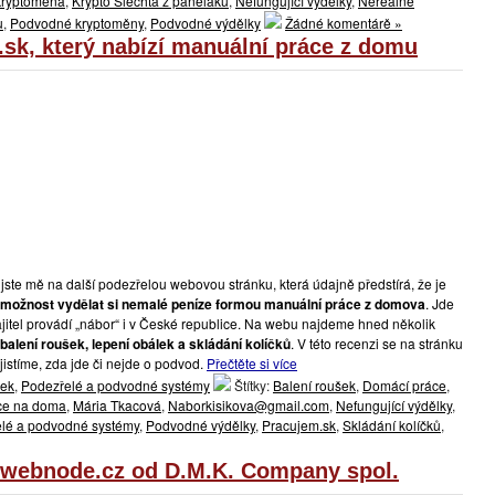
kryptoměna
,
Krypto Šlechta z paneláku
,
Nefungující výdělky
,
Nereálné
u
,
Podvodné kryptoměny
,
Podvodné výdělky
Žádné komentárě »
sk, který nabízí manuální práce z domu
jste mě na další podezřelou webovou stránku, která údajně předstírá, že je
možnost vydělat si nemalé peníze formou manuální práce z domova
. Jde
majitel provádí „nábor“ i v České republice. Na webu najdeme hned několik
balení roušek, lepení obálek a skládání kolíčků
. V této recenzi se na stránku
jistíme, zda jde či nejde o podvod.
Přečtěte si více
lek
,
Podezřelé a podvodné systémy
Štítky:
Balení roušek
,
Domácí práce
,
ce na doma
,
Mária Tkacová
,
Naborkisikova@gmail.com
,
Nefungující výdělky
,
lé a podvodné systémy
,
Podvodné výdělky
,
Pracujem.sk
,
Skládání kolíčků
,
.webnode.cz od D.M.K. Company spol.