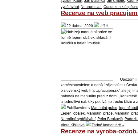
systém Kauri
,
Jan Masnica
,
Jiří Čmolík
,
Kauri 
vydělávání
,
Neurorestart
,
Odsouzen k úspěch
Recenze na web pracujem.
22 dubna, 2020
Jiří H.
Upozornili 
zaměstnavatelem a nabízí zájemcům z Česka
o slovenský web http://pracujem.sk/, ale její 
nabídek na manuální práci z domu, konkrétně
a jednotlivé nabídky podíváme trochu blíže a z
Publikováno v
Manuální práce, lepení obá
Lepení obálek
,
Manuální práce
,
Manuální prá
Nereálné vydělávání
,
Peter Benkovič
,
Podezře
Viera Kišiková
Žádné komentárě »
Recenze na vyroba-ozdob