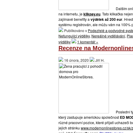
Dalším onl
na internetu, je
klikpay.eu
. Tato klikačka neje
zajímavé benefity a
výdělek až 200 eur
. Hned
systému registrován, ale můžu vám na 100% pot
Publikováno v
Podezřelé a podvodné sys
Nefungující výdělky
,
Nereálné vydělávání
,
Pla
výdělky
1 komentář »
Recenze na Modernonlinest
16 února, 2020
Jiří H.
Poslední t
který zastupuje americkou společnost
ED MOD
různé pracovní pozice, které přijatí uchazeči 
jejich stránku
www.modernonlinestores.cz/sk/