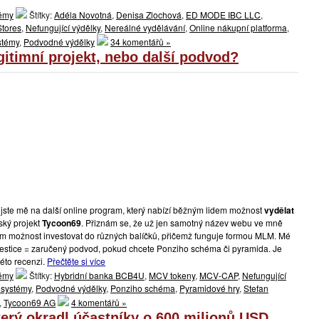
témy
Štítky:
Adéla Novotná
,
Denisa Zlochová
,
ED MODE IBC LLC
,
Stores
,
Nefungující výdělky
,
Nereálné vydělávání
,
Online nákupní platforma
,
stémy
,
Podvodné výdělky
34 komentářů »
itimní projekt, nebo další podvod?
 jste mě na další online program, který nabízí běžným lidem možnost
vydělat
ský projekt
Tycoon69
. Přiznám se, že už jen samotný název webu ve mně
cům možnost investovat do různých balíčků, přičemž funguje formou MLM. Mé
vestice = zaručený podvod, pokud chcete Ponziho schéma či pyramida. Je
éto recenzi.
Přečtěte si více
témy
Štítky:
Hybridní banka BCB4U
,
MCV tokeny
,
MCV-CAP
,
Nefungující
systémy
,
Podvodné výdělky
,
Ponziho schéma
,
Pyramidové hry
,
Stefan
,
Tycoon69 AG
4 komentářů »
erý okradl účastníky o 600 milionů USD