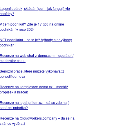
Lepení obálek, skládání per – jak fungují tyto
nabídky?
V čem podnikat? Zde je 17 tipů na online
podnikání v roce 2024
NFT podnikání – co to je? Výhody a nevýhody
podnikání
Recenze na web chat-z-domu.com – operátor /
moderátor chatu
Seriózní práce, které můžete vykonávat z
pohodlí domova
Recenze na kompletace-doma.cz – montáž
propisek a hraček
Recenze na lepsi-prijem.cz – dá se zde najít
seriózní nabídka?
Recenze na Cloudworkers.company – dá se na
stránce vydělat?