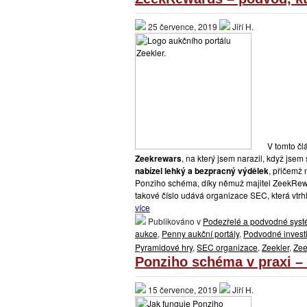
25 července, 2019
Jiří H.
V tomto čl
Zeekrewars
, na který jsem narazil, když jsem
nabízel lehký a bezpracný výdělek
, přičemž 
Ponziho schéma, díky němuž majitel ZeekRe
takové číslo udává organizace SEC, která vtrhl
více
Publikováno v
Podezřelé a podvodné sys
aukce
,
Penny aukční portály
,
Podvodné invest
Pyramidové hry
,
SEC organizace
,
Zeekler
,
Zee
Ponziho schéma v praxi – 1
15 července, 2019
Jiří H.