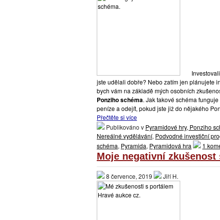
Investovali
jste udělali dobře? Nebo zatím jen plánujete 
bych vám na základě mých osobních zkušenost
Ponziho schéma
. Jak takové schéma funguje v
peníze a odejít, pokud jste již do nějakého Po
Přečtěte si více
Publikováno v
Pyramidové hry, Ponziho sc
Nereálné vydělávání
,
Podvodné investiční pr
schéma
,
Pyramida
,
Pyramidová hra
1 kome
Moje negativní zkušenost
8 července, 2019
Jiří H.