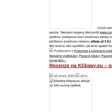
Chodí vám 
peníze. Takovými slogany láká portál
www.zum
systému, poskytnout svou emailovou adresu a
přečtenou emailovou reklamu
slibuje až 5 Kč
této recenzi vám vysvětlím, jak tento systém f
Publikováno v
Podezřelé a podvodné sys
Nereálné vydělávání
,
Placené klikání
,
Placené
komentářů »
Recenze na Klikpay.eu – 
23 února, 2020
Jiří H.