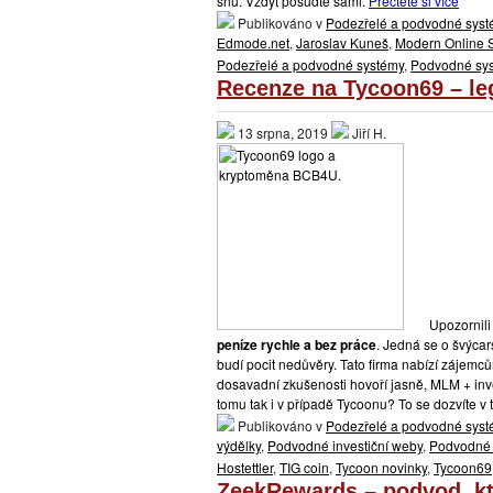
snů. Vždyť posuďte sami.
Přečtěte si více
Publikováno v
Podezřelé a podvodné sys
Edmode.net
,
Jaroslav Kuneš
,
Modern Online 
Podezřelé a podvodné systémy
,
Podvodné sy
Recenze na Tycoon69 – leg
13 srpna, 2019
Jiří H.
Upozornili
peníze rychle a bez práce
. Jedná se o švýcar
budí pocit nedůvěry. Tato firma nabízí zájem
dosavadní zkušenosti hovoří jasně, MLM + in
tomu tak i v případě Tycoonu? To se dozvíte v t
Publikováno v
Podezřelé a podvodné sys
výdělky
,
Podvodné investiční weby
,
Podvodné 
Hostettler
,
TIG coin
,
Tycoon novinky
,
Tycoon69
ZeekRewards – podvod, kt