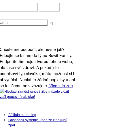
DOMOVA – NABÍDKY
BEWIT
PODPORA WEBU
Chcete mě podpořit, ale nevíte jak?
Připojte se k nám do týmu Bewit Family.
Podpoříte tím nejen tvorbu tohoto webu,
ale také své zdraví. A pokud jste
podnikavý typ člověka, máte možnost si i
přivydělat. Neplatíte žádné poplatky a ani
se k ničemu nezavazujete.
Více info zde
.
Rubriky
Affiliate marketing
Cashback systémy – peníze z nákupů
zpět