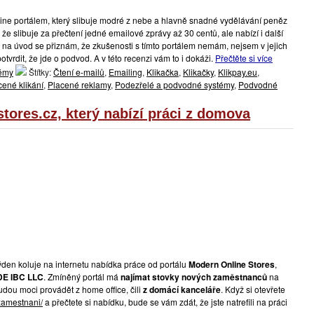
ine portálem, který slibuje modré z nebe a hlavně snadné vydělávání peněz
n že slibuje za přečtení jedné emailové zprávy až 30 centů, ale nabízí i další
 na úvod se přiznám, že zkušenosti s tímto portálem nemám, nejsem v jejich
vrdit, že jde o podvod. A v této recenzi vám to i dokáži.
Přečtěte si více
témy
Štítky:
Čtení e-mailů
,
Emailing
,
Klikačka
,
Klikačky
,
Klikpay.eu
,
cené klikání
,
Placené reklamy
,
Podezřelé a podvodné systémy
,
Podvodné
ores.cz, který nabízí práci z domova
ýden koluje na internetu nabídka práce od portálu
Modern Online Stores
,
E IBC LLC
. Zmíněný portál má
najímat stovky nových zaměstnanců
na
budou moci provádět z home office, čili
z domácí kanceláře
. Když si otevřete
zamestnani/
a přečtete si nabídku, bude se vám zdát, že jste natrefili na práci