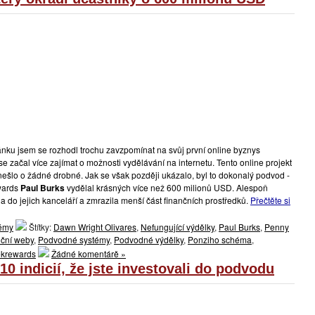
ánku jsem se rozhodl trochu zavzpomínat na svůj první online byznys
 se začal více zajímat o možnosti vydělávání na internetu. Tento online projekt
nešlo o žádné drobné. Jak se však později ukázalo, byl to dokonalý podvod -
wards
Paul Burks
vydělal krásných více než 600 milionů USD. Alespoň
a do jejich kanceláří a zmrazila menší část finančních prostředků.
Přečtěte si
témy
Štítky:
Dawn Wright Olivares
,
Nefungující výdělky
,
Paul Burks
,
Penny
iční weby
,
Podvodné systémy
,
Podvodné výdělky
,
Ponziho schéma
,
krewards
Žádné komentárě »
0 indicií, že jste investovali do podvodu