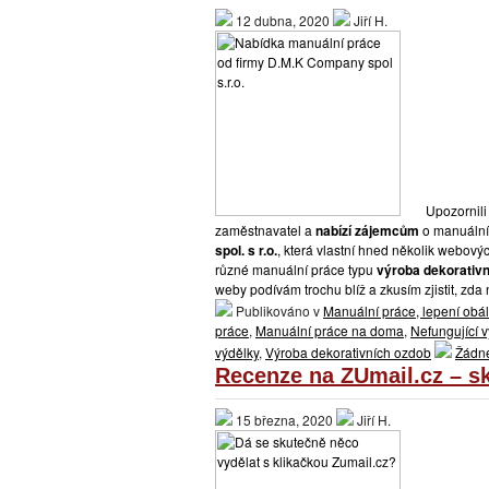
12 dubna, 2020
Jiří H.
Upozornili 
zaměstnavatel a
nabízí zájemcům
o manuální
spol. s r.o.
, která vlastní hned několik webovýc
různé manuální práce typu
výroba dekorativn
weby podívám trochu blíž a zkusím zjistit, zda
Publikováno v
Manuální práce, lepení obá
práce
,
Manuální práce na doma
,
Nefungující v
výdělky
,
Výroba dekorativních ozdob
Žádn
Recenze na ZUmail.cz – s
15 března, 2020
Jiří H.