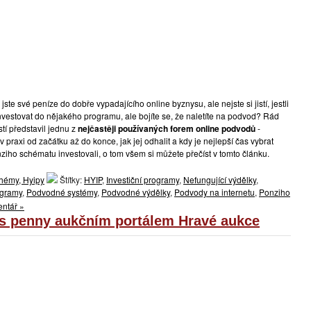
 jste své peníze do dobře vypadajícího online byznysu, ale nejste si jistí, jestli
investovat do nějakého programu, ale bojíte se, že naletíte na podvod? Rád
í představil jednu z
nejčastěji používaných forem online podvodů
-
 praxi od začátku až do konce, jak jej odhalit a kdy je nejlepší čas vybrat
nziho schématu investovali, o tom všem si můžete přečíst v tomto článku.
hémy, Hyipy
Štítky:
HYIP
,
Investiční programy
,
Nefungující výdělky
,
ogramy
,
Podvodné systémy
,
Podvodné výdělky
,
Podvody na internetu
,
Ponziho
ntář »
 s penny aukčním portálem Hravé aukce