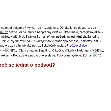
na email reklama? My vám za ní zaplatíme. Dělejte to, co dosud, ale za
ail.cz
běžné lidi na lehký a bezpracný výdělek. Stačí málo, zaregistrovat se v
 můžete vydělávat. Stránka ZUmail přitom
nešetří na odměnách
. Za jednu
. Pokud i vy "
ujíždíte na ZUuumajlu
" (to je motto společnosti), pak čtěte dál. V
unguje a zda vám nějaké peníze i skutečně vyplatí.
Přečtěte si více
témy
Štítky:
Čtení e-mailů
,
Emailing
,
Klikačka
,
Klikačky
,
Nefungující výdělky
,
 reklamy
,
Podezřelé a podvodné systémy
,
Podvodné výdělky
,
ZUmail
10
proč se jedná o podvod?