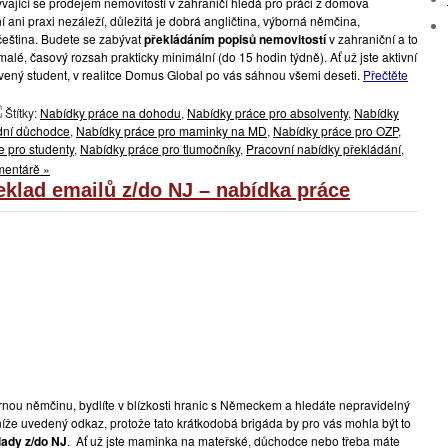
vající se prodejem nemovitostí v zahraničí hledá pro práci z domova
 ani praxi nezáleží, důležitá je dobrá angličtina, výborná němčina,
čeština. Budete se zabývat
překládáním popisů nemovitostí
v zahraniční a to
lé, časový rozsah prakticky minimální (do 15 hodin týdně). Ať už jste aktivní
ný student, v realitce Domus Global po vás sáhnou všemi deseti.
Přečtěte
Štítky:
Nabídky práce na dohodu
,
Nabídky práce pro absolventy
,
Nabídky
idní důchodce
,
Nabídky práce pro maminky na MD
,
Nabídky práce pro OZP
,
 pro studenty
,
Nabídky práce pro tlumočníky
,
Pracovní nabídky překládání
,
mentárě »
eklad emailů z/do NJ – nabídka práce
nou němčinu, bydlíte v blízkosti hranic s Německem a hledáte nepravidelný
íže uvedený odkaz, protože tato krátkodobá brigáda by pro vás mohla být to
lady z/do NJ
. Ať už jste maminka na mateřské, důchodce nebo třeba máte