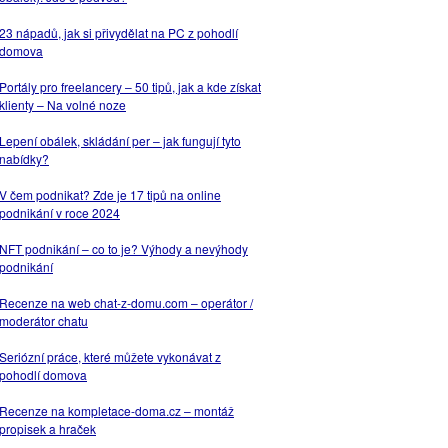
23 nápadů, jak si přivydělat na PC z pohodlí
domova
Portály pro freelancery – 50 tipů, jak a kde získat
klienty – Na volné noze
Lepení obálek, skládání per – jak fungují tyto
nabídky?
V čem podnikat? Zde je 17 tipů na online
podnikání v roce 2024
NFT podnikání – co to je? Výhody a nevýhody
podnikání
Recenze na web chat-z-domu.com – operátor /
moderátor chatu
Seriózní práce, které můžete vykonávat z
pohodlí domova
Recenze na kompletace-doma.cz – montáž
propisek a hraček