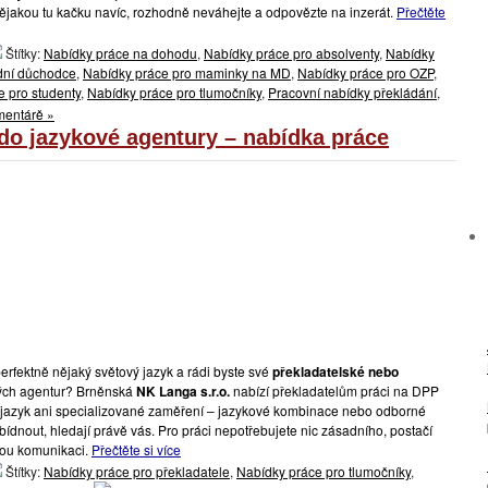
 nějakou tu kačku navíc, rozhodně neváhejte a odpovězte na inzerát.
Přečtěte
Štítky:
Nabídky práce na dohodu
,
Nabídky práce pro absolventy
,
Nabídky
idní důchodce
,
Nabídky práce pro maminky na MD
,
Nabídky práce pro OZP
,
 pro studenty
,
Nabídky práce pro tlumočníky
,
Pracovní nabídky překládání
,
mentárě »
 do jazykové agentury – nabídka práce
erfektně nějaký světový jazyk a rádi byste své
překladatelské nebo
vých agentur? Brněnská
NK Langa s.r.o.
nabízí překladatelům práci na DPP
í jazyk ani specializované zaměření – jazykové kombinace nebo odborné
bídnout, hledají právě vás. Pro práci nepotřebujete nic zásadního, postačí
nou komunikaci.
Přečtěte si více
Štítky:
Nabídky práce pro překladatele
,
Nabídky práce pro tlumočníky
,