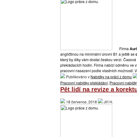
Firma
Auri
angličtinou na minimální úrovni B1 a ještě se
který by díky vám dostal českou verzi. Časov
překládacích hodin. Firma nabízí odměnu ve v
pracovní nasazení podle vlastních možností. 
Publikováno v
Nabídky na práci z domu
Pracovní nabídky překládání
,
Pracovní nabídky
Pět lidí na revize a korek
18 července, 2018
Jiří H.