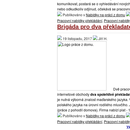
komunikovat, postará se o vyhledávání nových 
nebo odkudkoliv odjinud, očekává se pracovní
Publikováno v
Nabídky na práci z domu
Pracovní nabídky překládání
,
Pracovní nabídky
Brigáda pro dva překladat
19 listopadu, 2017
Jiří H.
Dvě pracov
internetové obchody
dva spolehlivé překlada
je nutná výborná znalost maďarského jazyka.
polského jazyka na úrovni rodilého mluvčího
(práce z pohodlí domova). Firma nabízí plat -
Publikováno v
Nabídky na práci z domu
Pracovní nabídky překládání
,
Pracovní nabídky
MENU
Copyright ©
Vý