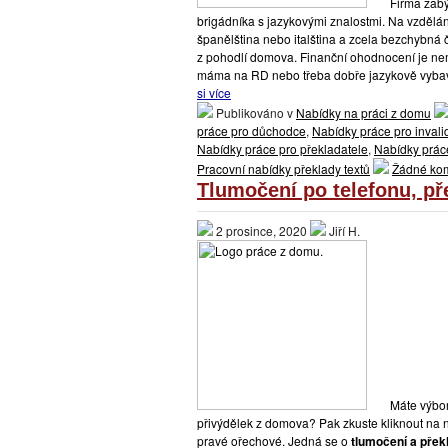
Firma zabý
brigádníka s jazykovými znalostmi. Na vzdělání
španělština nebo italština a zcela bezchybná 
z pohodlí domova. Finanční ohodnocení je nema
máma na RD nebo třeba dobře jazykově vybave
si více
Publikováno v
Nabídky na práci z domu
práce pro důchodce
,
Nabídky práce pro inval
Nabídky práce pro překladatele
,
Nabídky práce
Pracovní nabídky překlady textů
Žádné ko
Tlumočení po telefonu, př
2 prosince, 2020
Jiří H.
Máte výbor
přivýdělek z domova? Pak zkuste kliknout na n
pravé ořechové. Jedná se o
tlumočení a přek