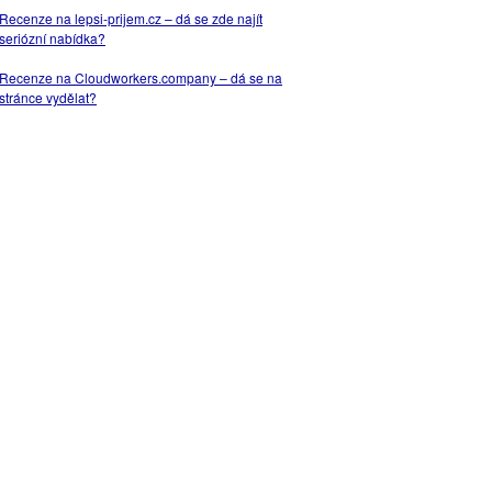
Recenze na lepsi-prijem.cz – dá se zde najít
seriózní nabídka?
Recenze na Cloudworkers.company – dá se na
stránce vydělat?