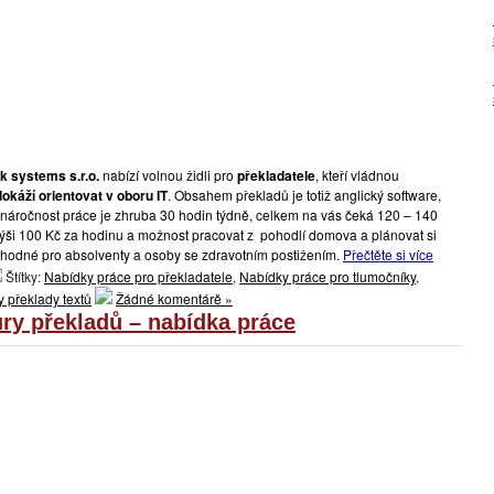
k systems s.r.o.
nabízí volnou židli pro
překladatele
, kteří vládnou
dokáží orientovat v oboru IT
. Obsahem překladů je totiž anglický software,
á náročnost práce je zhruba 30 hodin týdně, celkem na vás čeká 120 – 140
ýši 100 Kč za hodinu a možnost pracovat z pohodlí domova a plánovat si
Vhodné pro absolventy a osoby se zdravotním postižením.
Přečtěte si více
Štítky:
Nabídky práce pro překladatele
,
Nabídky práce pro tlumočníky
,
 překlady textů
Žádné komentárě »
tury překladů – nabídka práce