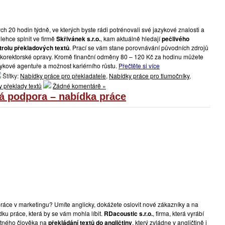
ch 20 hodin týdně, ve kterých byste rádi potrénovali své jazykové znalosti a
lehce splnit ve firmě
Skřivánek s.r.o.
, kam aktuálně hledají
pečlivého
trolu překladových textů
. Prací se vám stane porovnávání původních zdrojů
 korektorské opravy. Kromě finanční odměny 80 – 120 Kč za hodinu můžete
ykové agentuře a možnost kariérního růstu.
Přečtěte si více
Štítky:
Nabídky práce pro překladatele
,
Nabídky práce pro tlumočníky
,
 překlady textů
Žádné komentárě »
á podpora – nabídka práce
ráce v marketingu? Umíte anglicky, dokážete oslovit nové zákazníky a na
ku práce, která by se vám mohla líbit.
RDacoustic s.r.o.
, firma, která vyrábí
tatného člověka na
překládání textů do angličtiny
, který zvládne v angličtině i