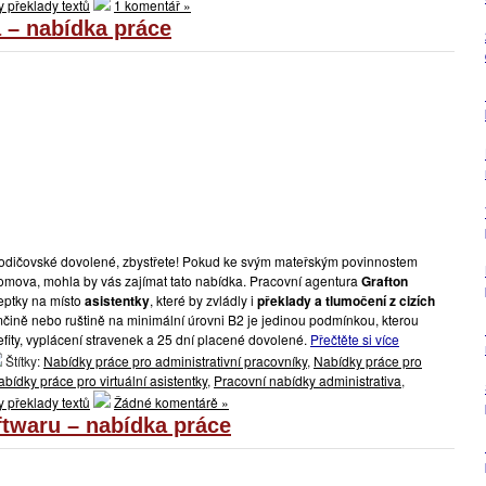
 překlady textů
1 komentář »
a – nabídka práce
rodičovské dovolené, zbystřete! Pokud ke svým mateřským povinnostem
z domova, mohla by vás zajímat tato nabídka. Pracovní agentura
Grafton
eptky na místo
asistentky
, které by zvládly i
překlady a tlumočení z cizích
mčině nebo ruštině na minimální úrovni B2 je jedinou podmínkou, kterou
efity, vyplácení stravenek a 25 dní placené dovolené.
Přečtěte si více
Štítky:
Nabídky práce pro administrativní pracovníky
,
Nabídky práce pro
bídky práce pro virtuální asistentky
,
Pracovní nabídky administrativa
,
 překlady textů
Žádné komentárě »
ftwaru – nabídka práce