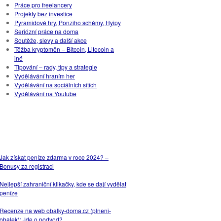
Práce pro freelancery
Projekty bez investice
Pyramidové hry, Ponziho schémy, Hyipy
Seriózní práce na doma
Soutěže, slevy a další akce
Těžba kryptoměn – Bitcoin, Litecoin a
iné
Tipování – rady, tipy a strategie
Vydělávání hraním her
Vydělávání na sociálních sítích
Vydělávání na Youtube
NEJPOPULÁRNĚJŠÍ
ČLÁNKY
Jak získat peníze zdarma v roce 2024? –
Bonusy za registraci
Nejlepší zahraniční klikačky, kde se dají vydělat
peníze
Recenze na web obalky-doma.cz (plneni-
obalek): Jde o podvod?