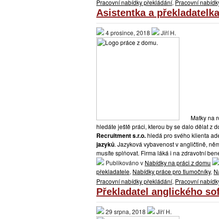
Pracovní nabídky překládání
,
Pracovní nabídky
Asistentka a překladatelk
4 prosince, 2018
Jiří H.
Matky na 
hledáte ještě práci, kterou by se dalo dělat 
Recruitment s.r.o.
hledá pro svého klienta ad
jazyků
. Jazyková vybavenost v angličtině, ně
musíte splňovat. Firma láká i na zdravotní ben
Publikováno v
Nabídky na práci z domu
překladatele
,
Nabídky práce pro tlumočníky
,
Na
Pracovní nabídky překládání
,
Pracovní nabídky
Překladatel anglického so
29 srpna, 2018
Jiří H.