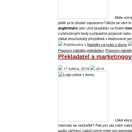
Máte volný
ještě za to dostali zaplaceno? Může se vám to 
angličtináře
(ale i jiné jazykáře) na finální
kon
s přeloženými texty a případné jazykové nebo
získat dlouhodobý přivýdělek v etablované jaz
Publikováno v
Nabídky na práci z domu
Pracovní nabídky překládání
,
Pracovní nabídky
Překladatel a marketingov
17 května, 2018
Jiří H.
Láká vás p
internetu se neztratíte? Pak pro vás mám nabíd
audio zařízení, nabízí volné místo pro samos