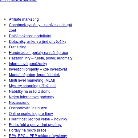
Rubriky
Affiliate marketing
Cashback systémy – peníze z nákupů
zpět
Další možnosti podnikání
Dotazníky, ankety a jiné přivýdělky
Franšízing
Handmade – portaly na ruční práce
Hazardní hry – ruleta, poker, automaty
Internetové peněženky
Investiční projekty – kde investovat
Manuální práce, lepení obálek
Multi level marketing (MLM)
Mystery shopping příležitosti
Nabídky na práci z domu
Nejen internetové podvody
Nezařazeno
Obchodování na burze
Online marketing pro firmy
Pikantnosti jednou větou – novinky
Podezřelé a podvodné systémy
Portály na mikro práce
PPV, PPC a PPP reklamní systémy