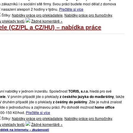
zákazníků i o sociální sítě firmy. Svou práci budete moci dělat z domova
 nasazení alespoň 2 hodiny v týdnu.
Přečtěte si více
Štítky:
Nabídky práce pro překladatele
,
Nabídky práce pro tlumočníky
,
 překlady textů
Žádné komentárě »
ele (CZ/PL a CZ/HU) – nabídka práce
ní nabídky v jednom inzerátu. Společnost
TORIS, s.r.o.
hledá pro své
tele
. V prvním případě jde o překlady
z českého jazyka do maďarštiny
, takže
 V druhém případě jde o překlady
z češtiny do polštiny
. Zde je nutná znalost
. Jde o jednoduchou a zajímavou práci. Po dohodě možnost
home office
 100-150 Kč/hod.
Přečtěte si více
Štítky:
Nabídky práce pro překladatele
,
Nabídky práce pro tlumočníky
,
 překlady textů
Žádné komentárě »
dělek na internetu – zkušenosti
- "Recenze na weby nabízející online výdělky, přívydělky a