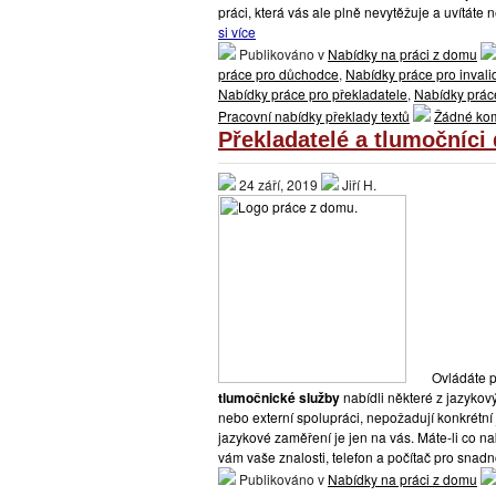
práci, která vás ale plně nevytěžuje a uvítáte
si více
Publikováno v
Nabídky na práci z domu
práce pro důchodce
,
Nabídky práce pro inval
Nabídky práce pro překladatele
,
Nabídky práce
Pracovní nabídky překlady textů
Žádné ko
Překladatelé a tlumočníci
24 září, 2019
Jiří H.
Ovládáte p
tlumočnické služby
nabídli některé z jazyko
nebo externí spolupráci, nepožadují konkrétn
jazykové zaměření je jen na vás. Máte-li co na
vám vaše znalosti, telefon a počítač pro snad
Publikováno v
Nabídky na práci z domu