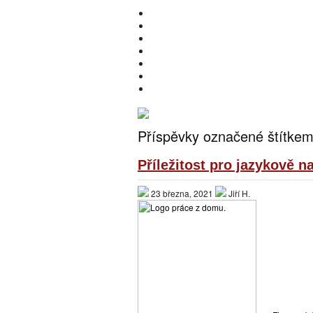
HOME
O MNĚ
PŘIVÝDĚLKY
ONLINE INVESTOVÁNÍ
DOTAZNÍKY A ANKETY
PRÁCE Z DOMOVA – NABÍDKY
BEWIT
Příspěvky označené štítkem
Příležitost pro jazykově 
23 března, 2021
Jiří H.