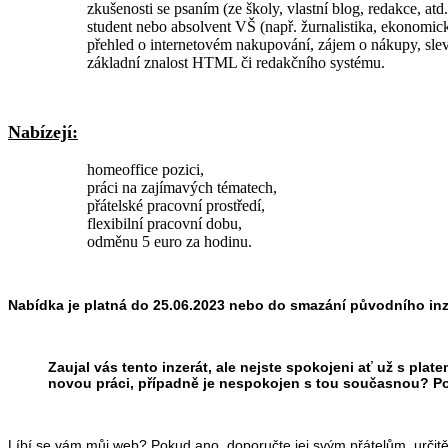
zkušenosti se psaním (ze školy, vlastní blog, redakce, atd.
student nebo absolvent VŠ (např. žurnalistika, ekonomic
přehled o internetovém nakupování, zájem o nákupy, slev
základní znalost HTML či redakčního systému.
Nabízejí:
homeoffice pozici,
práci na zajímavých tématech,
přátelské pracovní prostředí,
flexibilní pracovní dobu,
odměnu 5 euro za hodinu.
Nabídka je platná do 25.06.2023 nebo do smazání původního inz
Zaujal vás tento inzerát, ale nejste spokojeni ať už s pl
novou práci, případně je nespokojen s tou současnou? Po
Líbí se vám můj web? Pokud ano, doporučte jej svým přátelům, urči