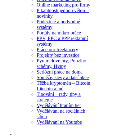
Online marketing pro firmy
Pikantnosti jednou větou –
novinky
Podezřelé a podvodné
systémy
Portály na mikro práce
PPV, PPC a PPP reklamní
systémy
Práce pro freelancery
Projekty bez investice
Pyramidové hry, Ponziho
schémy, Hyipy
Seriózní práce na doma
Soutěže, slevy a další akce
Těžba kryptoměn – Bitcoin,
Litecoin a iné
Tipování – rady, tipy a
strategie
Vydělávání hraním her
Vydělávání na sociálních
sítích
Vydělávání na Youtube
NEJPOPULÁRNĚJŠÍ