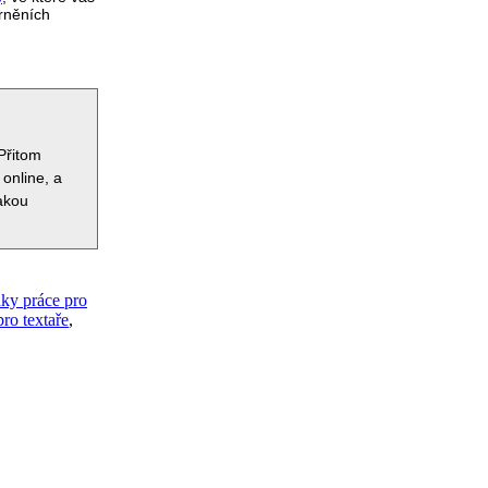
orněních
Přitom
 online, a
jakou
ky práce pro
ro textaře
,