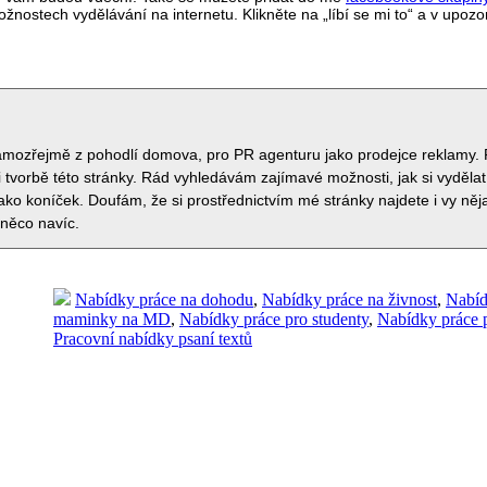
ostech vydělávání na internetu. Klikněte na „líbí se mi to“ a v upoz
samozřejmě z pohodlí domova, pro PR agenturu jako prodejce reklamy. 
 tvorbě této stránky. Rád vyhledávám zajímavé možnosti, jak si vydělat
jako koníček. Doufám, že si prostřednictvím mé stránky najdete i vy ně
 něco navíc.
Nabídky práce na dohodu
,
Nabídky práce na živnost
,
Nabíd
maminky na MD
,
Nabídky práce pro studenty
,
Nabídky práce p
Pracovní nabídky psaní textů