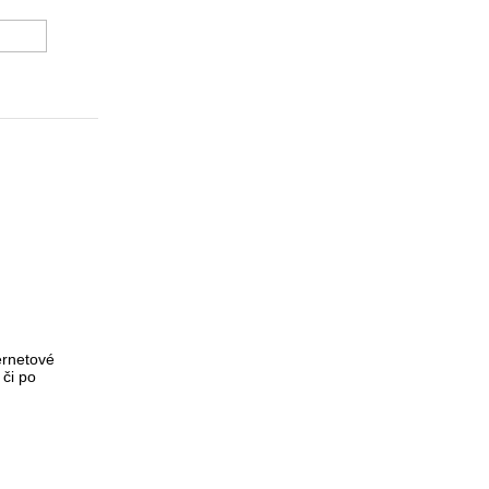
EWIT
ternetové
či po