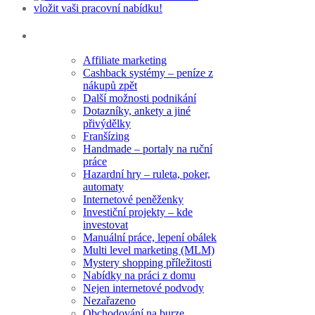
Rubriky
Affiliate marketing
Cashback systémy – peníze z
nákupů zpět
Další možnosti podnikání
Dotazníky, ankety a jiné
přivýdělky
Franšízing
Handmade – portaly na ruční
práce
Hazardní hry – ruleta, poker,
automaty
Internetové peněženky
Investiční projekty – kde
investovat
Manuální práce, lepení obálek
Multi level marketing (MLM)
Mystery shopping příležitosti
Nabídky na práci z domu
Nejen internetové podvody
Nezařazeno
Obchodování na burze