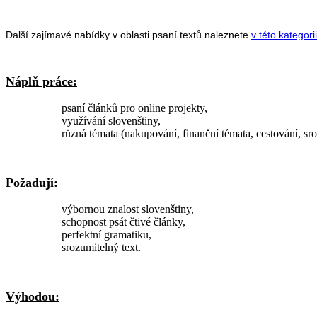
Další zajímavé nabídky v oblasti psaní textů naleznete
v této kategorii
Náplň práce:
psaní článků pro online projekty,
využívání slovenštiny,
různá témata (nakupování, finanční témata, cestování, sr
Požadují:
výbornou znalost slovenštiny,
schopnost psát čtivé články,
perfektní gramatiku,
srozumitelný text.
Výhodou: