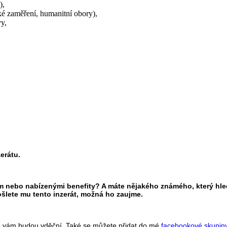
),
ké zaměření, humanitní obory),
y,
erátu.
atem nebo nabízenými benefity? A máte nějakého známého, který hl
šlete mu tento inzerát, možná ho zaujme.
tě vám budou vděční. Také se můžete přidat do mé
facebookové skupin