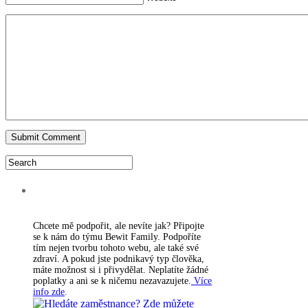
PODPORA WEBU
Chcete mě podpořit, ale nevíte jak? Připojte
se k nám do týmu Bewit Family. Podpoříte
tím nejen tvorbu tohoto webu, ale také své
zdraví. A pokud jste podnikavý typ člověka,
máte možnost si i přivydělat. Neplatíte žádné
poplatky a ani se k ničemu nezavazujete.
Více
info zde
.