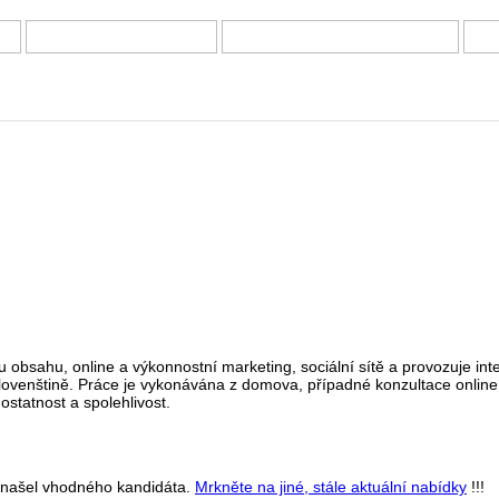
Í
DOTAZNÍKY A ANKETY
PRÁCE Z DOMOVA – NABÍDKY
B
rbu obsahu, online a výkonnostní marketing, sociální sítě a provozuje in
ovenštině. Práce je vykonávána z domova, případné konzultace online 
ostatnost a spolehlivost.
již našel vhodného kandidáta.
Mrkněte na jiné, stále aktuální nabídky
!!!