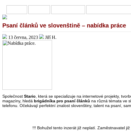
HOME
O MNĚ
PŘIVÝDĚLKY
ONLINE INVESTOVÁN
Psaní článků ve slovenštině – nabídka práce
13 června, 2023
Jiří H.
Společnost
Stario
, která se specializuje na internetové projekty, tvo
magazíny, hledá
brigádníka pro psaní článků
na různá témata ve sl
telefonu. Očekávají perfektní znalost slovenštiny, talent na psaní, sam
!!! Bohužel tento inzerát již neplatí. Zaměstnavatel 