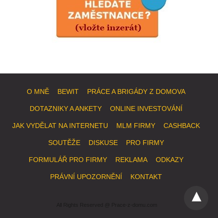
O MNĚ
BEWIT
PRÁCE A BRIGÁDY Z DOMOVA
DOTAZNIKY A ANKETY
ONLINE INVESTOVÁNÍ
JAK VYDĚLAT NA INTERNETU
MLM FIRMY
CASHBACK
SOUTĚŽE
DISKUSE
PRO FIRMY
FORMULÁŘ PRO FIRMY
REKLAMA
ODKAZY
PRÁVNÍ UPOZORNĚNÍ
KONTAKT
All Rights Reserved @ Prace-z-domu.com