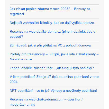
Jak získat peníze zdarma v roce 2023? – Bonusy za
registraci
Nejlepší zahraniční klikačky, kde se dají vydělat peníze
Recenze na web obalky-doma.cz (plneni-obalek): Jde o
podvod?
23 nápadů, jak si přivydělat na PC z pohodlí domova
Portály pro freelancery – 50 tipů, jak a kde získat klienty –
Na volné noze
Lepení obálek, skládání per – jak fungují tyto nabídky?
V čem podnikat? Zde je 17 tipů na online podnikání v roce
2024
NFT podnikání – co to je? Výhody a nevýhody podnikání
Recenze na web chat-z-domu.com – operátor /
moderátor chatu