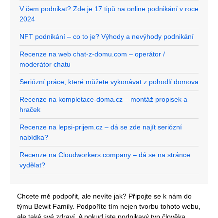
V čem podnikat? Zde je 17 tipů na online podnikání v roce
2024
NFT podnikání – co to je? Výhody a nevýhody podnikání
Recenze na web chat-z-domu.com – operátor /
moderátor chatu
Seriózní práce, které můžete vykonávat z pohodlí domova
Recenze na kompletace-doma.cz – montáž propisek a
hraček
Recenze na lepsi-prijem.cz – dá se zde najít seriózní
nabídka?
Recenze na Cloudworkers.company – dá se na stránce
vydělat?
Chcete mě podpořit, ale nevíte jak? Připojte se k nám do
týmu Bewit Family. Podpoříte tím nejen tvorbu tohoto webu,
ale také své zdraví. A pokud jste podnikavý typ člověka,