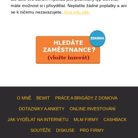
máte možnost si i přivydělat. Neplatíte žádné poplatky a ani
se k ničemu nezavazujete.
Více info zde
.
O MNĚ
BEWIT
PRÁCE A BRIGÁDY Z DOMOVA
DOTAZNIKY A ANKETY
ONLINE INVESTOVÁNÍ
JAK VYDĚLAT NA INTERNETU
MLM FIRMY
CASHBACK
SOUTĚŽE
DISKUSE
PRO FIRMY