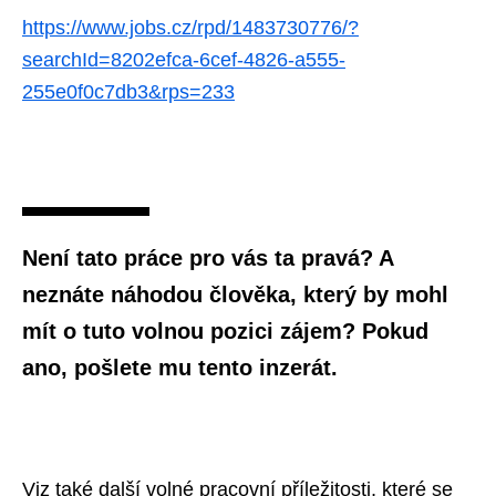
https://www.jobs.cz/rpd/1483730776/?
searchId=8202efca-6cef-4826-a555-
255e0f0c7db3&rps=233
Není tato práce pro vás ta pravá? A
neznáte náhodou člověka, který by mohl
mít o tuto volnou pozici zájem? Pokud
ano, pošlete mu tento inzerát.
Viz také další volné pracovní příležitosti, které se