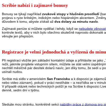
Scribie nabízí i zajímavé bonusy
Bonusy se týkají například
zvukové stopy v hlučném prostředí
(bar
projevu s ryze britským, indickým nebo hispánským akcentem. Změny hl
důvodem k tomu, abyste získali až
dva dolary za minutu navíc
.
Zajímavé peníze si můžete vydělat i tehdy, když se
nebudete věnovat
kontrole textů, aby v nich bylo všechno skutečně naprosto dokonalé a
věnujte jen přepisům.
Registrace je velmi jednoduchá a vyřízená do minu
Při registraci vložíte jen základní kontaktní údaje a přihlásíte se jako
režii, jakmile projdete vstupním sítem, můžete se stát velmi úspěšn
nechtěl měsíčně pár desítek dolarů navíc, jen díky tomu, že sedí u p
usínali nudou.
Scribie má sídlo v americkém
San Francisku
a k dispozici je zájem
nebo video záznam), pokud v práci nestíháte – a nezřídka se v minulos
V případě otázek nebo technických potíží je na Scribie k dispozici L
denně, sedm dní v týdnu.
Sledujte mou stránku, konkrétně sekci
nabídky práce z domova pro p