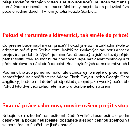
přepisováním různých video a audio souborů
. Je určen zejména
nemá žádné minimální ani maximální limity, nejste tu na poloviční úv
péče o rodinu dovolí. I v tom je totiž kouzlo Scribie…
Pokud si rozumíte s klávesnicí, tak směle do práce!
Co přesně bude náplní vaší práce? Pokud jste už na základní škole zvítě
adeptem právě pro
Scribie.com
. Každý ze zvukových souborů a video
projevů
a podobně. Výběr je mimořádně
pestrý
a jistě si každý přij
patnáctiminutový soubor bude hodnocen lépe než desetiminutový a ta
překontrolovat a následně odeslat. Bez zbytečných administrativních 
Podmínek je zde poměrně málo, ale samozřejmě
nejde o práci urč
samozřejmě nejnovější verze Adobe Flash Playeru nebo Google Chro
anglicky
, budete mít dobré předpoklady, stejně jako vysoký počet úhoz
Pokud tyto dvě věci zvládnete, jste pro Scribie jako stvoření.
Snadná práce z domova, musíte ovšem projít vstu
Nebojte se, rozhodně nemusíte mít žádné velké zkušenosti, ale podm
desetkrát, a pokud neuspějete, dostanete alespoň cennou zpětnou vazbu.
se soustředit a úspěch se jistě dostaví.