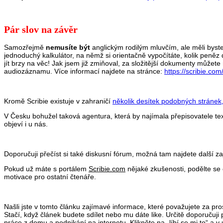
Pár slov na závěr
Samozřejmě
nemusíte být
anglickým rodilým mluvčím, ale měli byste 
jednoduchý kalkulátor, na němž si orientačně vypočítáte, kolik peně
jít brzy na věc! Jak jsem již zmiňoval, za složitější dokumenty můžet
audiozáznamu. Více informací najdete na stránce:
https://scribie.com
Kromě Scribie existuje v zahraničí
několik desítek podobných stránek
V Česku bohužel taková agentura, která by najímala přepisovatele te
objeví i u nás.
Doporučuji přečíst si také diskusní fórum, možná tam najdete další z
Pokud už máte s portálem
Scribie.com
nějaké zkušenosti, podělte se 
motivace pro ostatní čtenáře.
Našli jste v tomto článku zajímavé informace, které považujete za
Stačí, když článek budete sdílet nebo mu dáte like. Určitě doporučuji p
práce z domu a podnikání na internetu. Klikněte na „líbí se mi to“ a