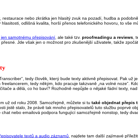
, restaurace nebo zkrátka jen hlasitý zvuk na pozadí, hudba a podobně)
asitosti, odlišná kvalita, horší přenos telefonického hovoru, to vše m
 jen samotnému přepisování
, ale také tzv.
proofreadingu a reviews
, 
 přesné. Jde však jen o možnost pro zkušenější uživatele, takže zpočát
ty
 „Transcriber“, tedy člověk, který bude texty aktivně přepisovat. Pak už j
ým freelancerem, tedy někým, kdo pracuje takzvaně „na volné noze“. Kdo
očítače a dělá, co ho baví? Rozhodně nepůjde o nějaké fádní texty, nad
cům už od roku 2008. Samozřejmě, můžete si tu
také objednat přepis 
ti jistě stalo, že právě tak mnoho přepisovatelů tuto službu poprvé obj
ive chat nebo emailová podpora fungující samozřejmě nonstop, tedy dvac
řepisovatele textů a audio záznamů
, najdete tam další zajímavé příležit