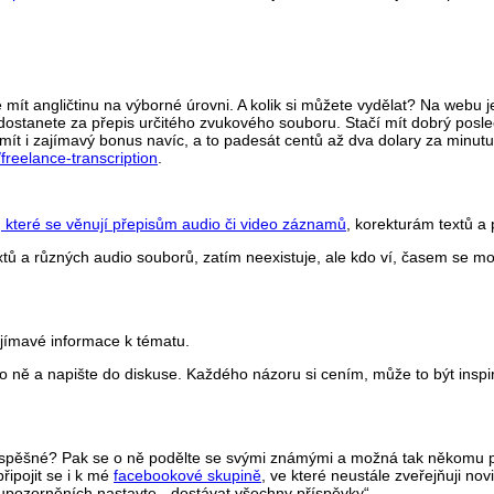
mít angličtinu na výborné úrovni. A kolik si můžete vydělat? Na webu je
z dostanete za přepis určitého zvukového souboru. Stačí mít dobrý posl
e mít i zajímavý bonus navíc, a to padesát centů až dva dolary za minutu
/freelance-transcription
.
, které se věnují přepisům audio či video záznamů
, korekturám textů a
xtů a různých audio souborů, zatím neexistuje, ale kdo ví, časem se 
ajímavé informace k tématu.
o ně a napište do diskuse. Každého názoru si cením, může to být insp
 prospěšné? Pak se o ně podělte se svými známými a možná tak někomu
řipojit se i k mé
facebookové skupině
,
ve které neustále zveřejňuji novi
 v upozorněních nastavte „dostávat všechny příspěvky“.