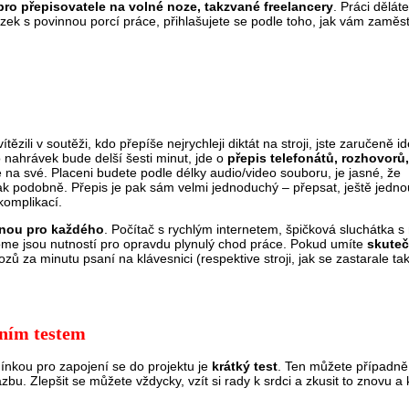
pro přepisovatele na volné noze, takzvané freelancery
. Práci dělát
azek s povinnou porcí práce, přihlašujete se podle toho, jak vám zamě
zili v soutěži, kdo přepíše nejrychleji diktát na stroji, jste zaručeně i
 nahrávek bude delší šesti minut, jde o
přepis telefonátů, rozhovorů
de na své. Placeni budete podle délky audio/video souboru, je jasné, že
k podobně. Přepis je pak sám velmi jednoduchý – přepsat, ještě jedno
komplikací.
enou pro každého
. Počítač s rychlým internetem, špičková sluchátka 
me jsou nutností pro opravdu plynulý chod práce. Pokud umíte
skuteč
ů za minutu psaní na klávesnici (respektive stroji, jak se zastarale tak
pním testem
ínkou pro zapojení se do projektu je
krátký test
. Ten můžete případně
 Zlepšit se můžete vždycky, vzít si rady k srdci a zkusit to znovu a kv