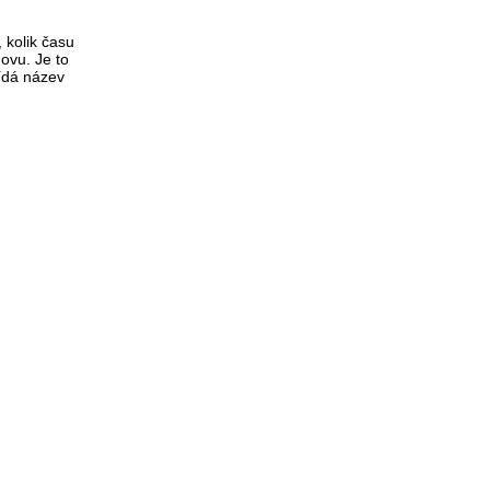
 kolik času
novu. Je to
ídá název