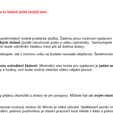
a to klidně ještě tentýž den.
h podmínkách hodně praktická služba. Žádnou jinou možnost vyplácení
ckých dolarů
(podle náročnosti audio a video nahrávek). Samozřejmě
tom bude odměněn částkou mezi půl až dvěma dolary.
tujete, ale s trochou cviku se budete neustále zlepšovat. Šestiminut
ntu schválení žádosti
. Minimální stav konta pro vyplacení je
jeden a
y a hodiny, než bude možné obdržet vůbec nějaké peníze.
dky přijdou okamžitě a dolary se jen posypou. Můžete být ale
svým vlast
řepisovat zvukový soubor do Wordu je velká výhoda. Vydělávání peněz on
dění, jedinou podmínkou je vlastní pracovní kout někde v klidu a poho