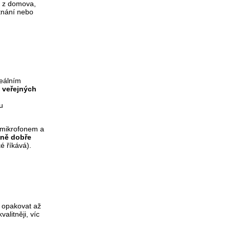
e z domova,
stnání nebo
deálním
, veřejných
u
s mikrofonem a
ně dobře
é říkává).
 opakovat až
alitněji, víc