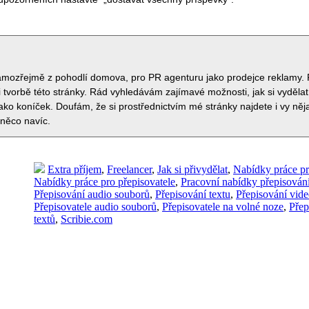
samozřejmě z pohodlí domova, pro PR agenturu jako prodejce reklamy. 
 tvorbě této stránky. Rád vyhledávám zajímavé možnosti, jak si vydělat
jako koníček. Doufám, že si prostřednictvím mé stránky najdete i vy ně
 něco navíc.
Extra příjem
,
Freelancer
,
Jak si přivydělat
,
Nabídky práce pr
Nabídky práce pro přepisovatele
,
Pracovní nabídky přepisování
Přepisování audio souborů
,
Přepisování textu
,
Přepisování vid
Přepisovatele audio souborů
,
Přepisovatele na volné noze
,
Přep
textů
,
Scribie.com