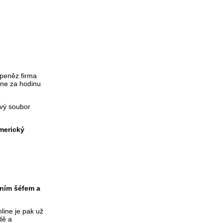
 peněz firma
 ne za hodinu
ový soubor
merický
ním šéfem a
line je pak už
dě a