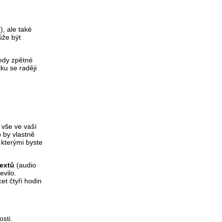
, ale také
ůže být
tedy zpětné
ku se raději
e vše ve vaší
 by vlastně
 kterými byste
textů
(audio
evilo.
et čtyři hodin
osti.