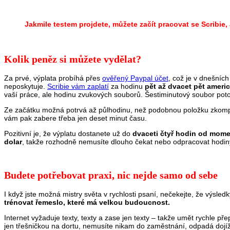
Jakmile testem projdete, můžete začít pracovat se Scribie, 
Kolik peněz si můžete vydělat?
Za prvé, výplata probíhá přes
ověřený Paypal účet
, což je v dnešníc
neposkytuje.
Scribie vám zaplatí
za hodinu
pět až dvacet pět ameri
vaší práce, ale hodinu zvukových souborů. Šestiminutový soubor po
Ze začátku možná potrvá až půlhodinu, než podobnou položku zkomple
vám pak zabere třeba jen deset minut času.
Pozitivní je, že výplatu dostanete už do
dvaceti čtyř hodin od mome
dolar
, takže rozhodně nemusíte dlouho čekat nebo odpracovat hodin
Budete potřebovat praxi, nic nejde samo od sebe
I když jste možná mistry světa v rychlosti psaní, nečekejte, že výsle
trénovat řemeslo, které má velkou budoucnost.
Internet vyžaduje texty, texty a zase jen texty – takže umět rychle p
jen třešničkou na dortu, nemusíte nikam do zaměstnání, odpadá dojíž