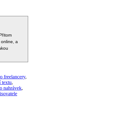
Přitom
 online, a
jakou
o freelancery
,
 textu
,
eo nahrávek
,
isovatele