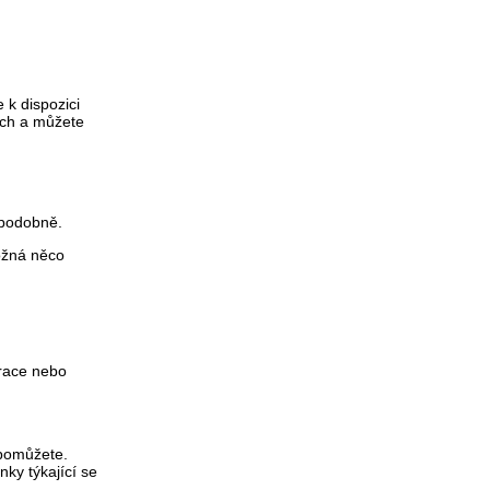
 k dispozici
ech a můžete
 podobně.
možná něco
irace nebo
 pomůžete.
nky týkající se