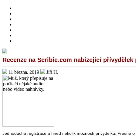
HOME
O MNĚ
PŘIVÝDĚLKY
ONLINE INVESTOVÁNÍ
DOTAZNÍKY A ANKETY
PRÁCE Z DOMOVA – NABÍDKY
BEWIT
Recenze na Scribie.com nabízející přívydělek
11 března, 2019
Jiří H.
Jednoduchá registrace a hned několik možností přivýdělku. Přesně o 