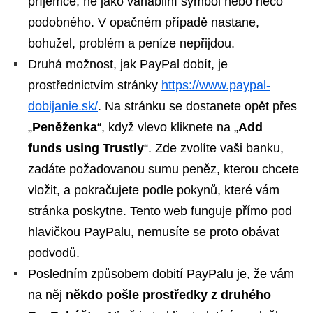
příjemce, ne jako variabilní symbol nebo něco
podobného. V opačném případě nastane,
bohužel, problém a peníze nepřijdou.
Druhá možnost, jak PayPal dobít, je
prostřednictvím stránky
https://www.paypal-
dobijanie.sk/
. Na stránku se dostanete opět přes
„
Peněženka
“, když vlevo kliknete na „
Add
funds using Trustly
“. Zde zvolíte vaši banku,
zadáte požadovanou sumu peněz, kterou chcete
vložit, a pokračujete podle pokynů, které vám
stránka poskytne. Tento web funguje přímo pod
hlavičkou PayPalu, nemusíte se proto obávat
podvodů.
Posledním způsobem dobití PayPalu je, že vám
na něj
někdo pošle prostředky z druhého