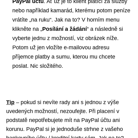
PayPal účtu
. Ať už je to klient platící za služby
nebo například kamarád, kterému potom peníze
vrátíte „na ruku“. Jak na to? V horním menu
klikněte na „
Posílání a žádání
“ a následně si
vyberte jednu z možností, viz obrázek níže.
Potom už jen vložíte e-mailovou adresu
příjemce platby a sumu, kterou mu chcete
poslat. Nic složitého.
Tip
– pokud si nevíte rady ani s jednou z výše
uvedených možností, nezoufejte. Při placení v
podstatě nepotřebujete mít na PayPal účtu ani
korunu. PayPal si je jednoduše strhne z vašeho
bankovního účtu / kreditní karty sám. Jak na to?