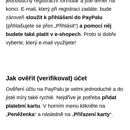
jednoduchý registrační formulář a jste téměř na
konci.
E-mail, který při registraci zadáte, bude
zároveň
sloužit k přihlášení do PayPalu
(přihlašujete se přes „Přihlásit“)
a pomocí něj
budete také platit v e-shopech
. Proto si dobře
vyberte, který e-mail využijete!
Jak ověřit (verifikovat) účet
Ověření účtu na PayPalu je velmi jednoduché a do
jisté míry také rychlé. Nejdříve je potřeba
přidat
platební kartu
. V horním menu klikněte na
„
Peněženka
“ a následně na „
Přiřazení karty
“.