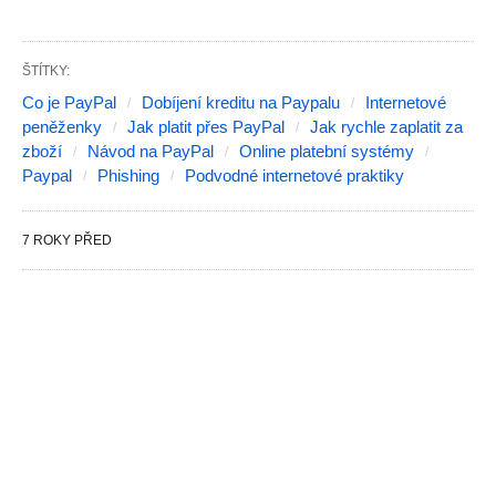
ŠTÍTKY:
Co je PayPal
Dobíjení kreditu na Paypalu
Internetové
peněženky
Jak platit přes PayPal
Jak rychle zaplatit za
zboží
Návod na PayPal
Online platební systémy
Paypal
Phishing
Podvodné internetové praktiky
7 ROKY PŘED