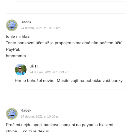
Radek
24 dubna, 2021 at 10:02 am
tohle mi hlasi
Tento bankovní účet už je propojen s maximálním počtem účtů
PayPal.
hmmmmm
Jiří H.
24 dubna, 2021 at 10:29 am
Hm to bohužel nevím. Musíte zajít na pobočku vaší banky.
Radek
24 dubna, 2021 at 10:00 am
Proč mi nejde spojit bankovni spojeni na paypal a hlasi mi
chyba.... co to je dekuji