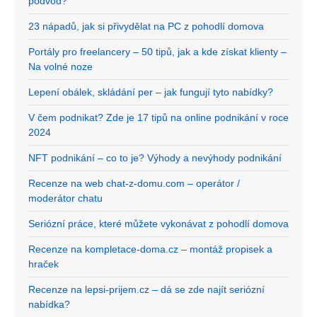
podvod?
23 nápadů, jak si přivydělat na PC z pohodlí domova
Portály pro freelancery – 50 tipů, jak a kde získat klienty –
Na volné noze
Lepení obálek, skládání per – jak fungují tyto nabídky?
V čem podnikat? Zde je 17 tipů na online podnikání v roce
2024
NFT podnikání – co to je? Výhody a nevýhody podnikání
Recenze na web chat-z-domu.com – operátor /
moderátor chatu
Seriózní práce, které můžete vykonávat z pohodlí domova
Recenze na kompletace-doma.cz – montáž propisek a
hraček
Recenze na lepsi-prijem.cz – dá se zde najít seriózní
nabídka?