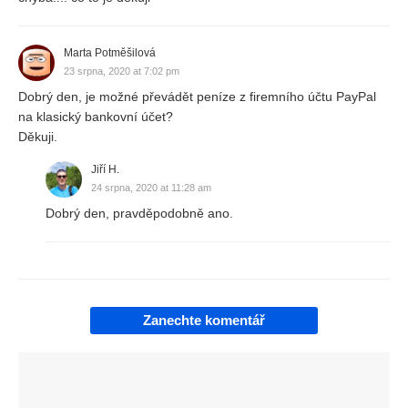
Marta Potměšilová
23 srpna, 2020 at 7:02 pm
Dobrý den, je možné převádět peníze z firemního účtu PayPal
na klasický bankovní účet?
Děkuji.
Jiří H.
24 srpna, 2020 at 11:28 am
Dobrý den, pravděpodobně ano.
Zanechte komentář