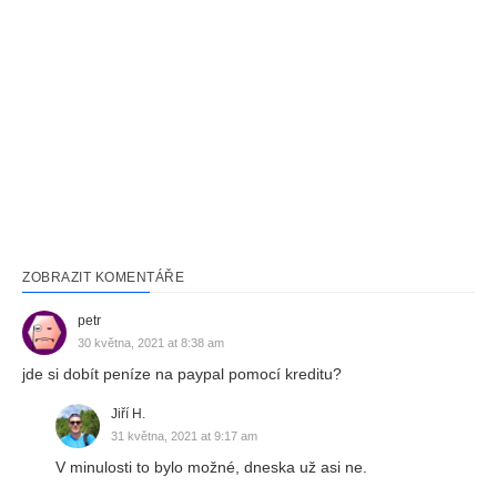
ZOBRAZIT KOMENTÁŘE
petr
30 května, 2021 at 8:38 am
jde si dobít peníze na paypal pomocí kreditu?
Jiří H.
31 května, 2021 at 9:17 am
V minulosti to bylo možné, dneska už asi ne.