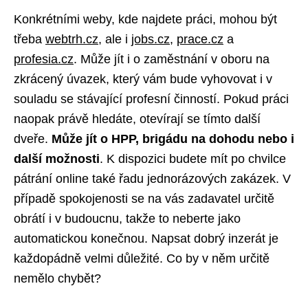
Konkrétními weby, kde najdete práci, mohou být
třeba
webtrh.cz
, ale i
jobs.cz
,
prace.cz
a
profesia.cz
. Může jít i o zaměstnání v oboru na
zkrácený úvazek, který vám bude vyhovovat i v
souladu se stávající profesní činností. Pokud práci
naopak právě hledáte, otevírají se tímto další
dveře.
Může jít o HPP, brigádu na dohodu nebo i
další možnosti
. K dispozici budete mít po chvilce
pátrání online také řadu jednorázových zakázek. V
případě spokojenosti se na vás zadavatel určitě
obrátí i v budoucnu, takže to neberte jako
automatickou konečnou. Napsat dobrý inzerát je
každopádně velmi důležité. Co by v něm určitě
nemělo chybět?