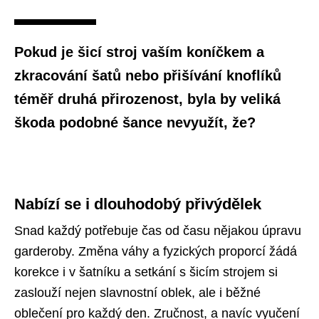
Pokud je šicí stroj vaším koníčkem a
zkracování šatů nebo přišívání knoflíků
téměř druhá přirozenost, byla by veliká
škoda podobné šance nevyužít, že?
Nabízí se i dlouhodobý přivýdělek
Snad každý potřebuje čas od času nějakou úpravu
garderoby. Změna váhy a fyzických proporcí žádá
korekce i v šatníku a setkání s šicím strojem si
zaslouží nejen slavnostní oblek, ale i běžné
oblečení pro každý den. Zručnost, a navíc vyučení