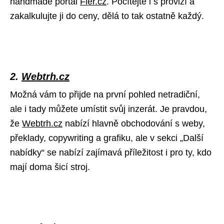
handmade portál
Fler.cz
. Počítejte i s provizí a
zakalkulujte ji do ceny, dělá to tak ostatně každý.
2.
Webtrh.cz
Možná vám to přijde na první pohled netradiční,
ale i tady můžete umístit svůj inzerát. Je pravdou,
že
Webtrh.cz
nabízí hlavně obchodování s weby,
překlady, copywriting a grafiku, ale v sekci „Další
nabídky“ se nabízí zajímavá příležitost i pro ty, kdo
mají doma šicí stroj.