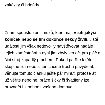
zakázky či brigády.
Znám spoustu žen i mužů, kteří mají
v šití jakýsi
koníček nebo se tím dokonce někdy živili
. Jisté
události jim však nedovolily navštěvovat nadále
jejich zaměstnání a nyní jim zbyly jen oči pro pláč a
šicí stroj zapadlý prachem. Pokud patříte k této
skupině lidí nebo si jen chcete trochu přivydělat,
věnujte tomuto článku ještě pár minut, protože ať
už věříte nebo ne, práce šičky či švadleny lze
provádět i z pohodlí vašeho domova.