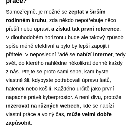
práce?
Samozřejmě, je možné se
zeptat v širším
rodinném kruhu
, zda někdo nepotřebuje něco
přešít nebo upravit
a získat tak první reference
.
V dlouhodobém horizontu bude ale takový způsob
spíše méně efektivní a bylo by lepší zapojit i
přátele. V neposlední řadě se
nabízí internet
, tedy
svět, do kterého nahlédne několikrát denně každý
z nás. Ptejte se proto sami sebe, kam byste
vlastně šli, kdybyste potřebovali úpravu šatů,
halenek nebo košilí. Každého určitě jako první
napadne právě kyberprostor. A není divu, protože
inzerovat na různých webech,
kde se nabízí
vlastní práce a volný čas,
může velmi dobře
zapůsobit
.