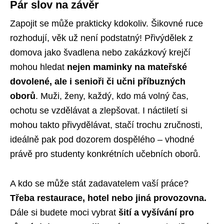
Pár slov na závěr
Zapojit se může prakticky kdokoliv. Šikovné ruce
rozhodují, věk už není podstatný! Přivýdělek z
domova jako švadlena nebo zakázkový krejčí
mohou hledat
nejen maminky na mateřské
dovolené, ale i senioři či učni příbuzných
oborů
. Muži, ženy, každý, kdo má volný čas,
ochotu se vzdělávat a zlepšovat. I náctiletí si
mohou takto přivydělávat, stačí trochu zručnosti,
ideálně pak pod dozorem dospělého – vhodné
právě pro studenty konkrétních učebních oborů.
A kdo se může stát zadavatelem vaší práce?
Třeba restaurace, hotel nebo jiná provozovna.
Dále si budete moci vybrat
šití a vyšívání pro