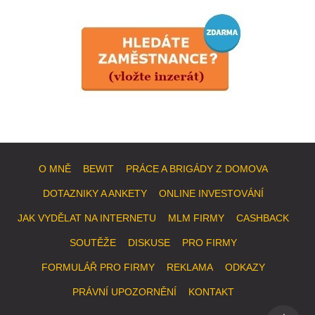
O MNĚ
BEWIT
PRÁCE A BRIGÁDY Z DOMOVA
DOTAZNIKY A ANKETY
ONLINE INVESTOVÁNÍ
JAK VYDĚLAT NA INTERNETU
MLM FIRMY
CASHBACK
SOUTĚŽE
DISKUSE
PRO FIRMY
FORMULÁŘ PRO FIRMY
REKLAMA
ODKAZY
PRÁVNÍ UPOZORNĚNÍ
KONTAKT