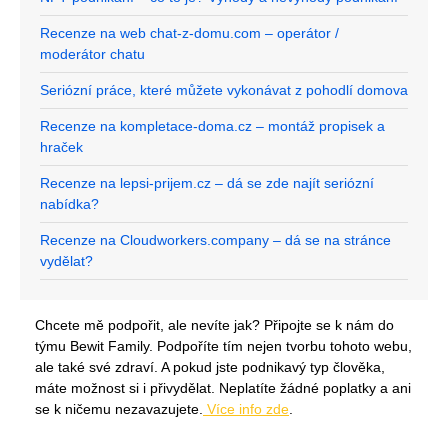
Recenze na web chat-z-domu.com – operátor /
moderátor chatu
Seriózní práce, které můžete vykonávat z pohodlí domova
Recenze na kompletace-doma.cz – montáž propisek a
hraček
Recenze na lepsi-prijem.cz – dá se zde najít seriózní
nabídka?
Recenze na Cloudworkers.company – dá se na stránce
vydělat?
Chcete mě podpořit, ale nevíte jak? Připojte se k nám do
týmu Bewit Family. Podpoříte tím nejen tvorbu tohoto webu,
ale také své zdraví. A pokud jste podnikavý typ člověka,
máte možnost si i přivydělat. Neplatíte žádné poplatky a ani
se k ničemu nezavazujete.
Více info zde
.