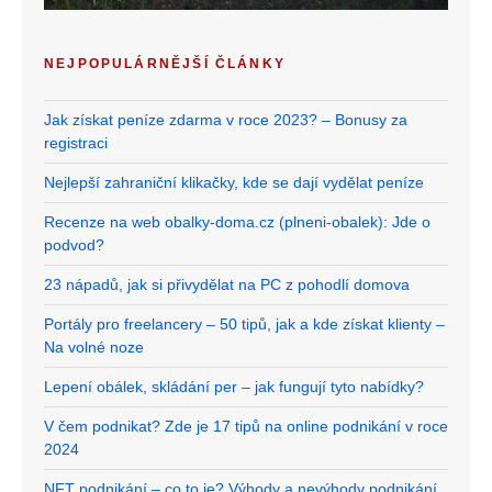
NEJPOPULÁRNĚJŠÍ ČLÁNKY
Jak získat peníze zdarma v roce 2023? – Bonusy za
registraci
Nejlepší zahraniční klikačky, kde se dají vydělat peníze
Recenze na web obalky-doma.cz (plneni-obalek): Jde o
podvod?
23 nápadů, jak si přivydělat na PC z pohodlí domova
Portály pro freelancery – 50 tipů, jak a kde získat klienty –
Na volné noze
Lepení obálek, skládání per – jak fungují tyto nabídky?
V čem podnikat? Zde je 17 tipů na online podnikání v roce
2024
NFT podnikání – co to je? Výhody a nevýhody podnikání