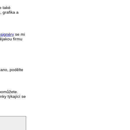
e také
 grafika a
esignéry
se mi
ějakou firmu
 ano, podělte
 pomůžete.
nky týkající se