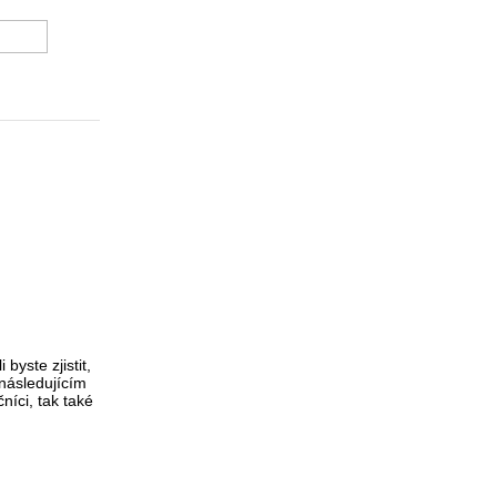
EWIT
byste zjistit,
 následujícím
níci, tak také