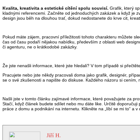
Kvalita, kreativita a estetické cítění spolu souvisí.
Grafik, který s
kladnými referencemi. Začněte od jednoduchých zakázek a když je zv
design jsou běh na dlouhou trať, dokud nedostanete do krve cit, kreativ
Pokud máte zájem, pracovní příležitosti tohoto charakteru můžete sle
čas od času podaří nějakou nabídku, především z oblasti web designu
či agenturu, ne o krátkodobé zakázky.
Že jste nenašli informace, které jste hledali? V tom případě si přečt
Pracujete nebo jste někdy pracovali doma jako grafik, designér, přípa
se o své zkušenosti a napište do diskuse. Každého názoru si cením, 
Našli jste v tomto článku zajímavé informace, které považujete za
Stačí, když článek budete sdílet nebo mu dáte like. Určitě doporučuji p
práce z domu a podnikání na internetu. Klikněte na „líbí se mi to“ a
Jiří H.