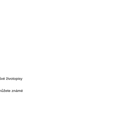
Své životopisy
t můžete známé