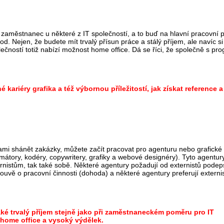
ko zaměstnanec u některé z IT společností, a to buď na hlavní pracovní
. Nejen, že budete mít trvalý přísun práce a stálý příjem, ale navíc si
lečností totiž nabízí možnost home office. Dá se říci, že společně s p
ariéry grafika a též výbornou příležitostí, jak získat reference a
ami shánět zakázky, můžete začít pracovat pro agenturu nebo grafické 
átory, kodéry, copywritery, grafiky a webové designéry). Tyto agentury
externistům, tak také sobě. Některé agentury požadují od externistů pod
ouvě o pracovní činnosti (dohoda) a některé agentury preferují externis
také trvalý příjem stejně jako při zaměstnaneckém poměru pro IT
home office a vysoký výdělek.