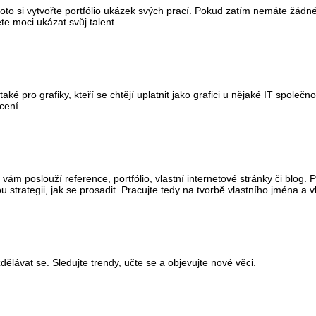
roto si vytvořte portfólio ukázek svých prací. Pokud zatím nemáte žádn
te moci ukázat svůj talent.
é pro grafiky, kteří se chtějí uplatnit jako grafici u nějaké IT společnos
cení.
 vám poslouží reference, portfólio, vlastní internetové stránky či blog.
strategii, jak se prosadit. Pracujte tedy na tvorbě vlastního jména a v
dělávat se. Sledujte trendy, učte se a objevujte nové věci.