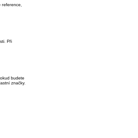
é reference,
ti. Při
 Pokud budete
lastní značky.