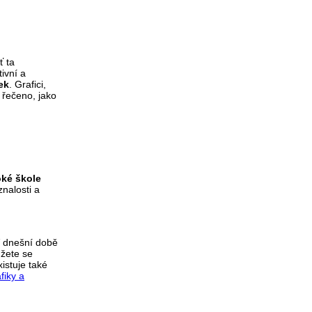
ť ta
ivní a
ek
. Grafici,
 řečeno, jako
ké škole
nalosti a
V dnešní době
ůžete se
istuje také
fiky a