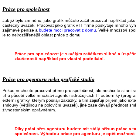
Práce pro společnost
Jak již bylo zmíněno, jako grafik můžete začít pracovat například ja
částečný úvazek. Pracovat jako grafik v IT firmě poskytuje mnoho výhod
zajímavé peníze a
budete moci pracovat z domu
. Velké množství spo
je to nejrozšířenější oblast práce z domu.
Práce pro společnost je skvělým začátkem slibné a úspěšné k
zkušenosti například pro vlastní podnikání.
Práce pro agenturu nebo grafické studio
Pokud nechcete pracovat přímo pro společnost, ale nechcete si ani s
trhu působí velké množství agentur sdružujících IT odborníky (program
externí grafiky, kterým posílají zakázky, a tím zajišťují příjem jako 
smlouvy (většinou na poloviční úvazek), jiné zase dávají přednost sml
živnostenským oprávněním.
Díky práci přes agenturu budete mít stálý přísun práce a 
společnost. Výhodou práce pro agenturu je opět možnost 