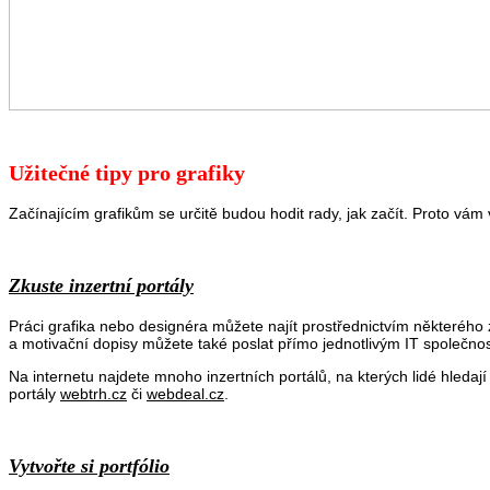
Užitečné tipy pro grafiky
Začínajícím grafikům se určitě budou hodit rady, jak začít. Proto vám 
Zkuste inzertní portály
Práci grafika nebo designéra můžete najít prostřednictvím některého z
a motivační dopisy můžete také poslat přímo jednotlivým IT společno
Na internetu najdete mnoho inzertních portálů, na kterých lidé hledaj
portály
webtrh.cz
či
webdeal.cz
.
Vytvořte si portfólio