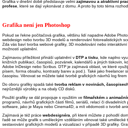
Grafika v dnešní době představuje velmi
zajímavou a atraktivní prac
profese
, které se dají vykonávat z domu. A proto by toto téma rozh
Grafika není jen Photoshop
Pokud se řekne počítačová grafika, většinu lidí napadne Adobe Photos
webdesign nebo tvorbu 3D modelů a renderování fotorealistických sc
Zda vás baví tvorba webové grafiky, 3D modelování nebo interaktivn
možností uplatnění.
Zajímavou příležitost přináší uplatnění v
DTP a tisku
, kde naplno vyu
knižních publikací, časopisů, pozvánek, kalendářů a jiných tiskovin, 
Adobe InDesign nebo Scribus. DTP je zajímavá oblast, ve které využije
písem, forma obsahu, kontrasty barev a pod.). Také jako freelancer s
časopisu. Věnovat se můžete také tvorbě grafických návrhů log firem a 
Do oboru grafiky spadá také
tvorba reklam v novinách, časopisech
nejrůznější výrobky a na obaly CD disků.
Použití grafiky se dál propojuje s využitím ve
filmařském
a
animační
programů, návrhů grafických částí filmů, seriálů, relací či divadelní
software, jako je Maya nebo Cinema4D, a mít vědomosti o tvorbě an
Zajímavá je též práce
webdesignéra
, při které můžete z pohodlí d
řadě se může grafik s uměleckým vzděláním věnovat také umělecké t
sestavování grafických modelů a vizualizací v případě 3D grafiky. Gra