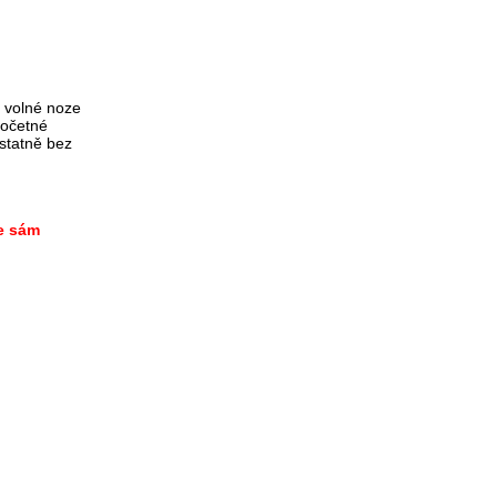
a volné noze
početné
statně bez
te sám