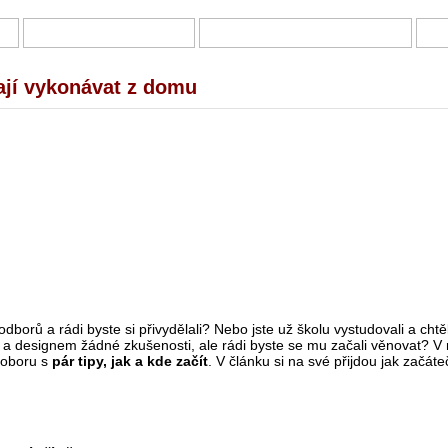
Í
DOTAZNÍKY A ANKETY
PRÁCE Z DOMOVA – NABÍDKY
B
dají vykonávat z domu
borů a rádi byste si přivydělali? Nebo jste už školu vystudovali a chtěli 
u a designem žádné zkušenosti, ale rádi byste se mu začali věnovat? V
 oboru s
pár tipy, jak a kde začít
. V článku si na své přijdou jak začáteč