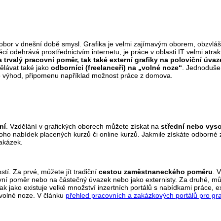
o obor v dnešní době smysl. Grafika je velmi zajímavým oborem, obzvláš
 odehrává prostřednictvím internetu, je práce v oblasti IT velmi atrakt
a trvalý pracovní poměr, tak také externí grafiky na poloviční úvaz
ělávat také jako
odborníci (freelanceři) na „volné noze“
. Jednoduše
noho výhod, připomenu například možnost práce z domova.
ní
. Vzdělání v grafických oborech můžete získat na
střední nebo vyso
oho nabídek placených kurzů či online kurzů. Jakmile získáte odborné z
zakázek.
tí. Za prvé, můžete jít tradiční
cestou zaměstnaneckého poměru
. 
ovní poměr nebo na částečný úvazek nebo jako externisty. Za druhé, m
Tak jako existuje velké množství inzertních portálů s nabídkami práce, ex
 volné noze. V článku
přehled pracovních a zakázkových portálů pro gra