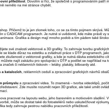
ovní příležitost
. Dovolím si říci, že společně s programováním patří 
odně nemělo na mé stránce chybět.
hop. Přičemž to je jen zlomek toho, co se za tímto pojmem skrývá. Můž
én v CAD/CAM programech. Je nutné si uvědomit, kde máte právě vy sv
í animace. Grafika a design mají mnoho podob a tím pádem také široko
žijete své znalosti vektorové a 3D grafiky. To zahrnuje tvorbu grafickýc
kde se klade důraz na estetiku a zvládnutí práce v DTP programech, jako
te zkušenosti z vektorové grafiky, a kde je nutná dávka estetického cít
i můžete najít zakázku pro spolupráci v DTP a podílet se například na 
značek či reklamních tiskovin – letáky, plakáty, bilboardy atd.
 a katalozích
, reklamních cedulí a zpracování grafických návrhů obal
m průmyslu
a zpracování videa. To znamená – tvorba videoklipů, počí
ch představení. Zde musíte rozumět nejen 3D grafice, ale také umět ovlá
imací.
omova pracovat na layoutu webu, jeho barevném a motivovém sladění. V
vorbě, může se dostat také do fotoateliérů nebo uskutečňovat výzkumy
fika tedy zahrnuje pestrou nabídku pracovních příležitostí.