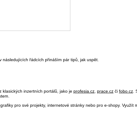
v následujících řádcích přináším pár tipů, jak uspět.
 klasických inzertních portálů, jako je
profesia.cz
,
prace.cz
či
fobo.cz
. 
stem.
í grafiky pro své projekty, internetové stránky nebo pro e-shopy. Využí