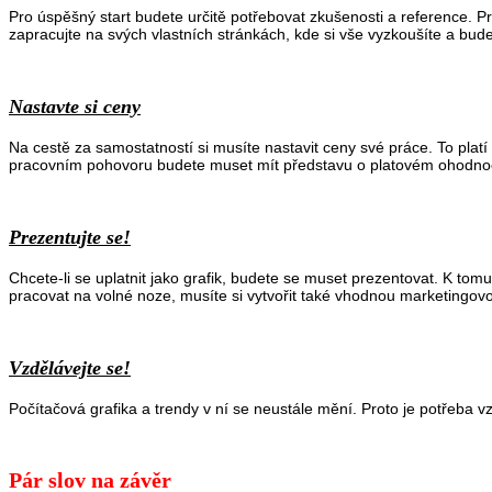
Pro úspěšný start budete určitě potřebovat zkušenosti a reference. P
zapracujte na svých vlastních stránkách, kde si vše vyzkoušíte a bude
Nastavte si ceny
Na cestě za samostatností si musíte nastavit ceny své práce. To platí tak
pracovním pohovoru budete muset mít představu o platovém ohodno
Prezentujte se!
Chcete-li se uplatnit jako grafik, budete se muset prezentovat. K tomu
pracovat na volné noze, musíte si vytvořit také vhodnou marketingovou 
Vzdělávejte se!
Počítačová grafika a trendy v ní se neustále mění. Proto je potřeba vz
Pár slov na závěr