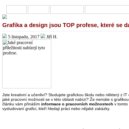
HOME
O MNĚ
PŘIVÝDĚLKY
ONLINE INVESTOVÁN
Grafika a design jsou TOP profese, které se 
5 listopadu, 2017
Jiří H.
Jste kreativní a učenliví? Studujete grafickou školu nebo některý z IT od
jaké pracovní možnosti se v této oblasti nabízí? Že nemáte s grafiko
článku vám přináším
informace o pracovních možnostech
v tomto
vystudovaní grafici, kteří hledají práci nebo nějaké zakázky.