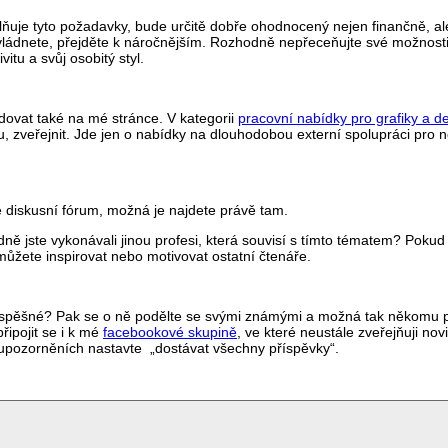
plňuje tyto požadavky, bude určitě dobře ohodnocený nejen finančně, al
ládnete, přejděte k náročnějším. Rozhodně nepřeceňujte své možnosti,
itu a svůj osobitý styl.
dovat také na mé stránce. V kategorii
pracovní nabídky pro grafiky a d
, zveřejnit. Jde jen o nabídky na dlouhodobou externí spolupráci pro n
ěte diskusní fórum, možná je najdete právě tam.
dně jste vykonávali jinou profesi, která souvisí s tímto tématem? Pokud
můžete inspirovat nebo motivovat ostatní čtenáře.
 prospěšné? Pak se o ně podělte se svými známými a možná tak někomu
řipojit se i k mé
facebookové skupině
,
ve které neustále zveřejňuji novi
 v upozorněních nastavte „dostávat všechny příspěvky“.