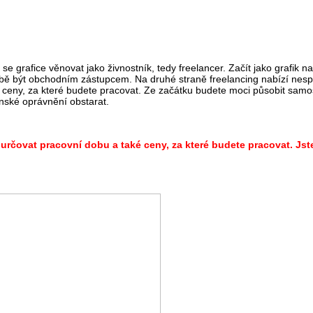
e grafice věnovat jako živnostník, tedy freelancer. Začít jako grafik n
obě být obchodním zástupcem. Na druhé straně freelancing nabízí nes
é ceny, za které budete pracovat. Ze začátku budete moci působit samo
enské oprávnění obstarat.
určovat pracovní dobu a také ceny, za které budete pracovat. Js