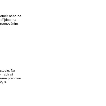
 poměr nebo na
 přijdete na
rogramováním
studio. Na
 nabírají
epsané pracovní
ty s