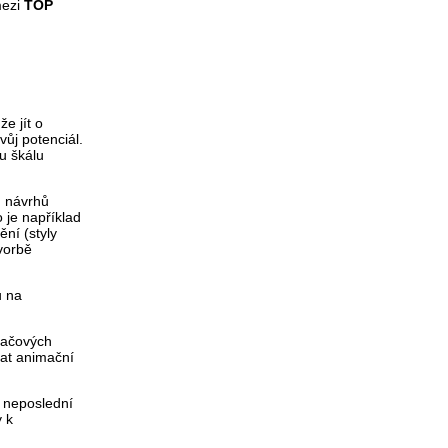
mezi
TOP
e jít o
ůj potenciál.
u škálu
h návrhů
 je například
ění (styly
tvorbě
ů na
tačových
dat animační
 neposlední
 k