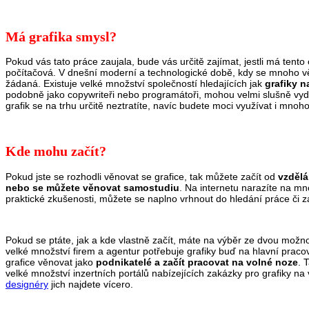
Má grafika smysl?
Pokud vás tato práce zaujala, bude vás určitě zajímat, jestli má tent
počítačová. V dnešní moderní a technologické době, kdy se mnoho věcí
žádaná. Existuje velké množství společností hledajících jak
grafiky n
podobně jako copywriteři nebo programátoři, mohou velmi slušně vyd
grafik se na trhu určitě neztratíte, navíc budete moci využívat i m
Kde mohu začít?
Pokud jste se rozhodli věnovat se grafice, tak můžete začít od
vzdělá
nebo se můžete věnovat samostudiu
. Na internetu narazíte na mn
praktické zkušenosti, můžete se naplno vrhnout do hledání práce či 
Pokud se ptáte, jak a kde vlastně začít, máte na výběr ze dvou možnos
velké množství firem a agentur potřebuje grafiky buď na hlavní prac
grafice věnovat jako
podnikatelé a začít pracovat na volné noze
. 
velké množství inzertních portálů nabízejících zakázky pro grafiky na
designéry
jich najdete vícero.