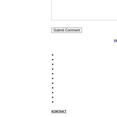
MENU
Copyright ©
Vý
HOME
O MNĚ
KDE INVESTOVAT
CASHBACK
PŘIVÝDĚLKY
DOTAZNÍKY A ANKETY
NABÍDKY PRÁCE Z DOMU
DISKUSE
PRO FIRMY
SOUTĚŽE
SEZNAM MLM FIREM
O WEBU
KONTAKT