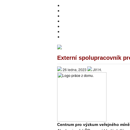
HOME
O MNĚ
PŘIVÝDĚLKY
ONLINE INVESTOVÁNÍ
DOTAZNÍKY A ANKETY
PRÁCE Z DOMOVA – NABÍDKY
BEWIT
Externí spolupracovník p
26 ledna, 2023
Jiří H.
Centrum pro výzkum veřejného míně