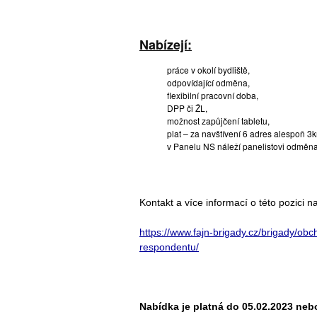
Nabízejí:
práce v okolí bydliště,
odpovídající odměna,
flexibilní pracovní doba,
DPP či ŽL,
možnost zapůjčení tabletu,
plat – za navštívení 6 adres alespoň 3
v Panelu NS náleží panelistovi odměn
Kontakt a více informací o této pozici n
https://www.fajn-brigady.cz/brigady/ob
respondentu/
Nabídka je platná do 05.02.2023 neb