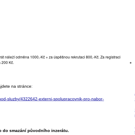
krát náleží odměna 1000,-Kč + za úspěšnou rekrutaci 800,-Kč. Za registraci
a 200 Kč.
ajdete na stránce:
chod-sluzby/4322642-externi-spolupracovnik-pro-nabor-
o do smazání původního inzerátu.