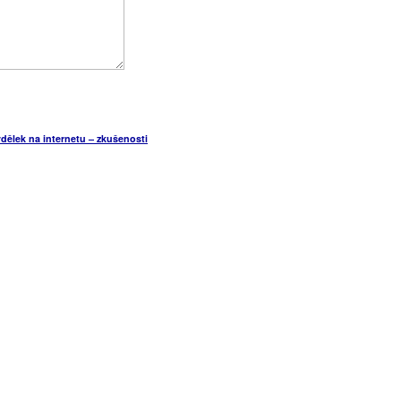
dělek na internetu – zkušenosti
- "Recenze na weby nabízející online výdělky, přívydělky a