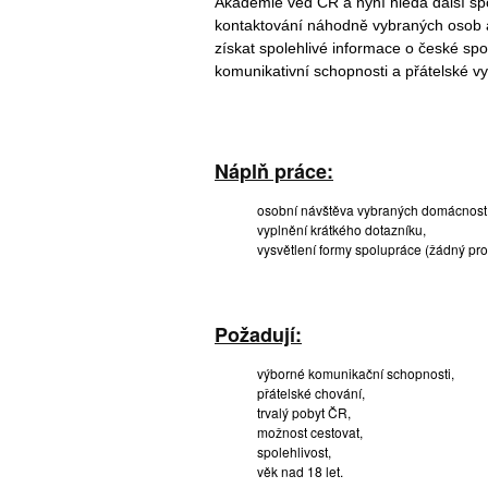
Akademie věd ČR a nyní hledá další sp
kontaktování náhodně vybraných osob a
získat spolehlivé informace o české spo
komunikativní schopnosti a přátelské v
Náplň práce:
osobní návštěva vybraných domácností
vyplnění krátkého dotazníku,
vysvětlení formy spolupráce (žádný pro
Požadují:
výborné komunikační schopnosti,
přátelské chování,
trvalý pobyt ČR,
možnost cestovat,
spolehlivost,
věk nad 18 let.