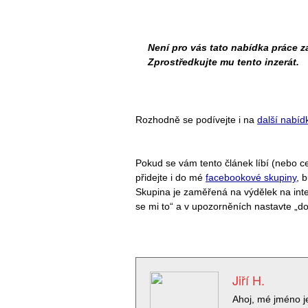
Není pro vás tato nabídka práce 
Zprostředkujte mu tento inzerát.
Rozhodně se podívejte i na
další nabíd
Pokud se vám tento článek líbí (nebo cel
přidejte i do mé
facebookové skupiny
,
b
Skupina je zaměřená na výdělek na intern
se mi to“ a v upozorněních nastavte „d
Jiří H.
Ahoj, mé jméno j