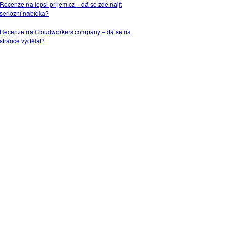
Recenze na lepsi-prijem.cz – dá se zde najít
seriózní nabídka?
Recenze na Cloudworkers.company – dá se na
stránce vydělat?