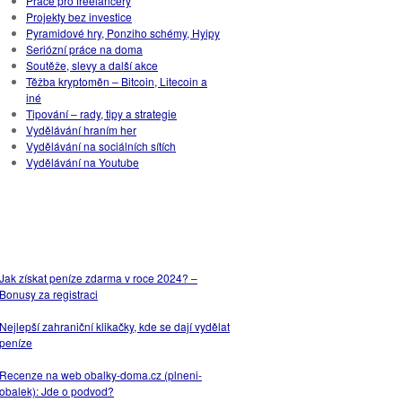
Práce pro freelancery
Projekty bez investice
Pyramidové hry, Ponziho schémy, Hyipy
Seriózní práce na doma
Soutěže, slevy a další akce
Těžba kryptoměn – Bitcoin, Litecoin a
iné
Tipování – rady, tipy a strategie
Vydělávání hraním her
Vydělávání na sociálních sítích
Vydělávání na Youtube
NEJPOPULÁRNĚJŠÍ
ČLÁNKY
Jak získat peníze zdarma v roce 2024? –
Bonusy za registraci
Nejlepší zahraniční klikačky, kde se dají vydělat
peníze
Recenze na web obalky-doma.cz (plneni-
obalek): Jde o podvod?