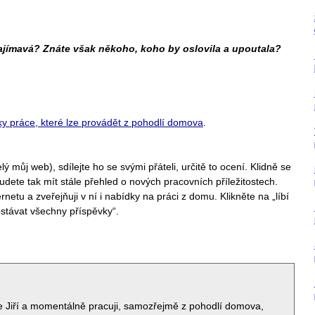
zajímavá? Znáte však někoho, koho by oslovila a upoutala?
ky práce, které lze provádět z pohodlí domova
.
ý můj web), sdílejte ho se svými přáteli, určitě to ocení. Klidně se
udete tak mít stále přehled o nových pracovních příležitostech.
etu a zveřejňuji v ní i nabídky na práci z domu. Klikněte na „líbí
ostávat všechny příspěvky“.
e Jiří a momentálně pracuji, samozřejmě z pohodlí domova,