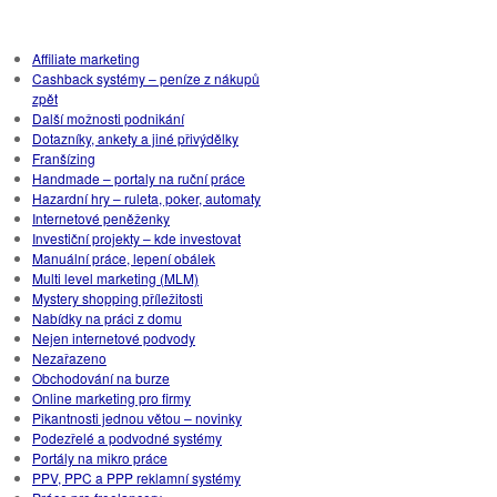
Rubriky
Affiliate marketing
Cashback systémy – peníze z nákupů
zpět
Další možnosti podnikání
Dotazníky, ankety a jiné přivýdělky
Franšízing
Handmade – portaly na ruční práce
Hazardní hry – ruleta, poker, automaty
Internetové peněženky
Investiční projekty – kde investovat
Manuální práce, lepení obálek
Multi level marketing (MLM)
Mystery shopping příležitosti
Nabídky na práci z domu
Nejen internetové podvody
Nezařazeno
Obchodování na burze
Online marketing pro firmy
Pikantnosti jednou větou – novinky
Podezřelé a podvodné systémy
Portály na mikro práce
PPV, PPC a PPP reklamní systémy