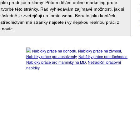
jako prodejce reklamy. Přitom dělám online marketing pro e-
i tvorbě této stránky. Rád vyhledávám zajímavé možnosti, jak si
 následně je zveřejňuji na tomto webu. Beru to jako koníček.
střednictvím mé stránky najdete i vy nějakou reálnou práci z
 navíc.
Nabídky práce na dohodu
,
Nabídky práce na živnost
,
Nabídky práce pro absolventy
,
Nabídky práce pro důchodce
,
Nabídky práce pro maminky na MD
,
Netradiční pracovní
nabídky