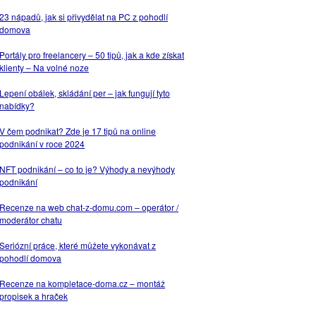
23 nápadů, jak si přivydělat na PC z pohodlí
domova
Portály pro freelancery – 50 tipů, jak a kde získat
klienty – Na volné noze
Lepení obálek, skládání per – jak fungují tyto
nabídky?
V čem podnikat? Zde je 17 tipů na online
podnikání v roce 2024
NFT podnikání – co to je? Výhody a nevýhody
podnikání
Recenze na web chat-z-domu.com – operátor /
moderátor chatu
Seriózní práce, které můžete vykonávat z
pohodlí domova
Recenze na kompletace-doma.cz – montáž
propisek a hraček