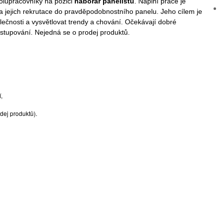
olupracovníky na pozici
náborář panelistů
. Náplní práce je
 jejich rekrutace do pravděpodobnostního panelu. Jeho cílem je
lečnosti a vysvětlovat trendy a chování. Očekávají dobré
ystupování. Nejedná se o prodej produktů.
,
dej produktů).