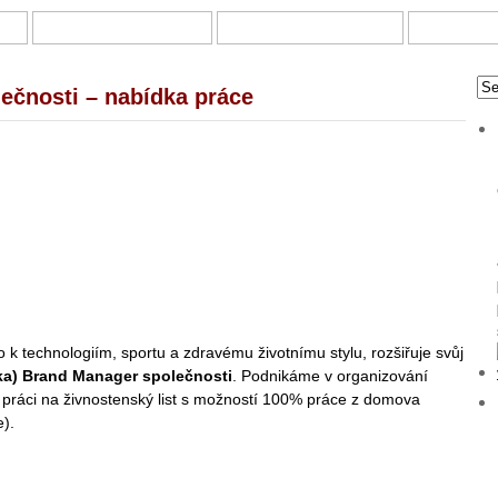
KY
ONLINE INVESTOVÁNÍ
DOTAZNÍKY A ANKETY
PRÁCE Z 
ečnosti – nabídka práce
 k technologiím, sportu a zdravému životnímu stylu, rozšiřuje svůj
ka) Brand Manager společnosti
. Podnikáme v organizování
 práci na živnostenský list s možností 100% práce z domova
e).