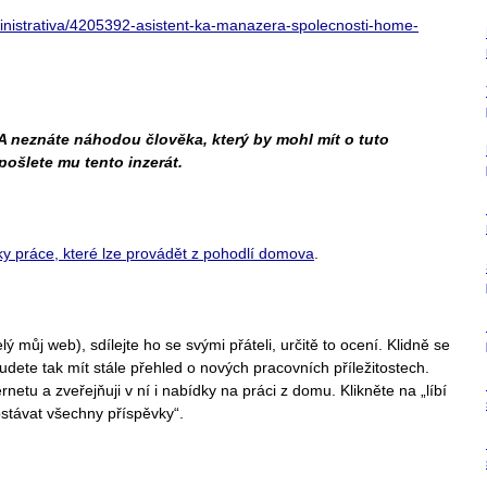
ministrativa/4205392-asistent-ka-manazera-spolecnosti-home-
 A neznáte náhodou člověka, který by mohl mít o tuto
ošlete mu tento inzerát.
ky práce, které lze provádět z pohodlí domova
.
ý můj web), sdílejte ho se svými přáteli, určitě to ocení. Klidně se
budete tak mít stále přehled o nových pracovních příležitostech.
etu a zveřejňuji v ní i nabídky na práci z domu. Klikněte na „líbí
ostávat všechny příspěvky“.