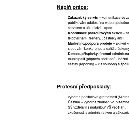
Náplň práce:
Zákaznický servis
– komunikace se zák
publikování událostí na webu společn
servisem a účetnictvím apod.
Koordinace parkourových aktivit –
za
tělocvičnami, trenéry, účastníky akcí.
Marketing/podpora prodeje –
aktivní 
sledování konkurence a další průzkumy, 
Dotace, příspěvky, firemní administr
municipalit (příprava podkladů), běžná 
sestav (reporting – xls soubory) a spo
Profesní předpoklady:
výborná počítačová gramotnost (Microso
Čeština – výborná znalost (vč. písemné
SŠ vzdělání s maturitou/ VŠ vzdělání,
zkušenosti s administrativou a zákazn