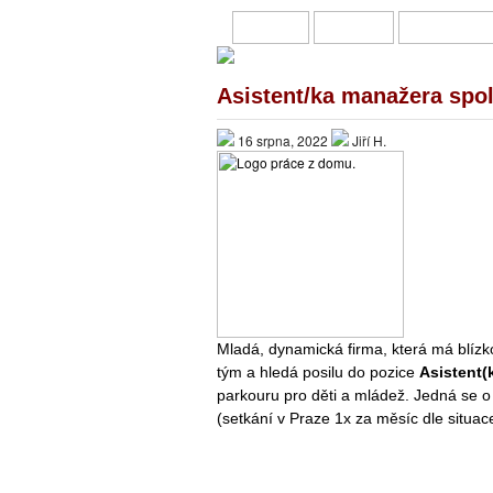
HOME
O MNĚ
PŘIVÝDĚL
Asistent/ka manažera spol
16 srpna, 2022
Jiří H.
Mladá, dynamická firma, která má blízko
tým a hledá posilu do pozice
Asistent(
parkouru pro děti a mládež. Jedná se o
(setkání v Praze 1x za měsíc dle situac