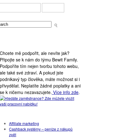
DOMOVA – NABÍDKY
BEWIT
PODPORA WEBU
Chcete mě podpořit, ale nevíte jak?
Připojte se k nám do týmu Bewit Family.
Podpoříte tím nejen tvorbu tohoto webu,
ale také své zdraví. A pokud jste
podnikavý typ člověka, máte možnost si i
přivydělat. Neplatíte žádné poplatky a ani
se k ničemu nezavazujete.
Více info zde
.
Rubriky
Affiliate marketing
Cashback systémy – peníze z nákupů
zpět