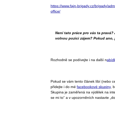
https://www.fajn-brigady.cz/brigady/ad
office/
Není tato práce pro vás ta pravá?
volnou pozici zájem? Pokud ano, p
Rozhodně se podívejte i na další n
abíd
Pokud se vám tento článek líbí (nebo cel
přidejte i do mé
facebookové skupiny
, 
Skupina je zaměřená na výdělek na intern
se mi to“ a v upozorněních nastavte „d