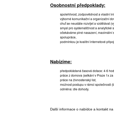
Osobnostní předpoklady:
spolehlivost, zodpovědnost a vlastní inici
výborné komunikační a organizační do
chuť se neustále rozvíjet a vzdělávat 
smysl pro systematičnost a analytické s
očekáváme plné nasazení, maximální sp
spolupráce,
podmínkou je kvalitní internetové připoj
Nabízíme:
předpokládaná časová dotace: 4-6 hodin 
práce z domova (setkání v Praze 1x za 
práce na živnostenský list,
možnost postupu v rámci společnosti (
odměna: dle dohody.
Další informace o nabídce a kontakt na