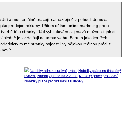
e Jiří a momentálně pracuji, samozřejmě z pohodlí domova,
jako prodejce reklamy. Přitom dělám online marketing pro e-
i tvorbě této stránky. Rád vyhledávám zajímavé možnosti, jak si
 následně je zveřejňuji na tomto webu. Beru to jako koníček.
střednictvím mé stránky najdete i vy nějakou reálnou práci z
 navíc.
Nabídky administrativní práce
,
Nabídky práce na částečný
úvazek
,
Nabídky práce na živnost
,
Nabídky práce pro OSVČ
,
Nabídky práce pro virtuální asistentky