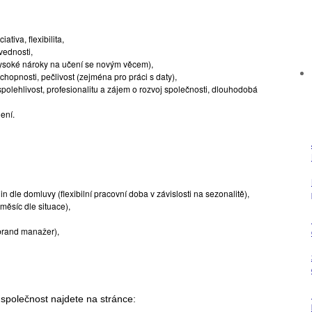
ativa, flexibilita,
vednosti,
(vysoké nároky na učení se novým věcem),
chopnosti, pečlivost (zejména pro práci s daty),
olehlivost, profesionalitu a zájem o rozvoj společnosti, dlouhodobá
ení.
dle domluvy (flexibilní pracovní doba v závislosti na sezonalitě),
měsíc dle situace),
brand manažer),
 společnost najdete na stránce: