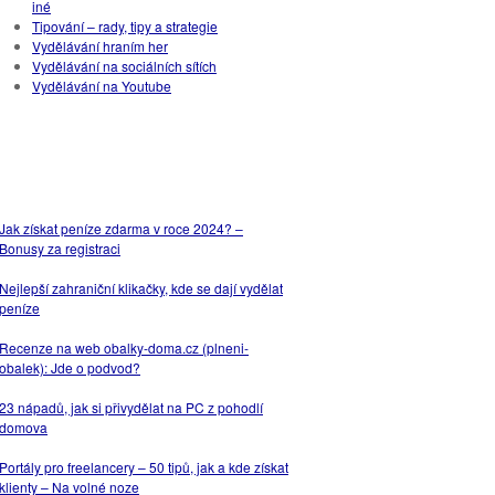
iné
Tipování – rady, tipy a strategie
Vydělávání hraním her
Vydělávání na sociálních sítích
Vydělávání na Youtube
NEJPOPULÁRNĚJŠÍ
ČLÁNKY
Jak získat peníze zdarma v roce 2024? –
Bonusy za registraci
Nejlepší zahraniční klikačky, kde se dají vydělat
peníze
Recenze na web obalky-doma.cz (plneni-
obalek): Jde o podvod?
23 nápadů, jak si přivydělat na PC z pohodlí
domova
Portály pro freelancery – 50 tipů, jak a kde získat
klienty – Na volné noze