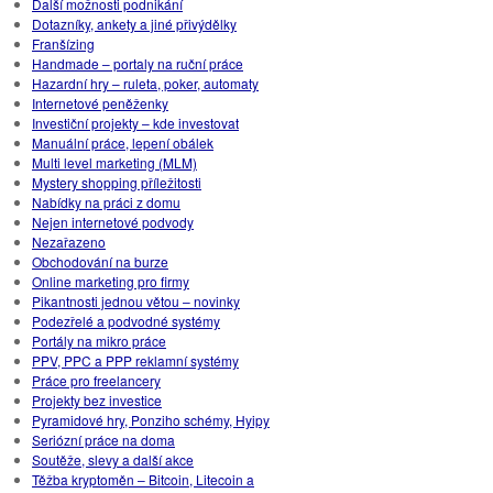
Další možnosti podnikání
Dotazníky, ankety a jiné přivýdělky
Franšízing
Handmade – portaly na ruční práce
Hazardní hry – ruleta, poker, automaty
Internetové peněženky
Investiční projekty – kde investovat
Manuální práce, lepení obálek
Multi level marketing (MLM)
Mystery shopping příležitosti
Nabídky na práci z domu
Nejen internetové podvody
Nezařazeno
Obchodování na burze
Online marketing pro firmy
Pikantnosti jednou větou – novinky
Podezřelé a podvodné systémy
Portály na mikro práce
PPV, PPC a PPP reklamní systémy
Práce pro freelancery
Projekty bez investice
Pyramidové hry, Ponziho schémy, Hyipy
Seriózní práce na doma
Soutěže, slevy a další akce
Těžba kryptoměn – Bitcoin, Litecoin a