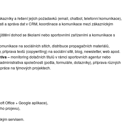
azníky a řešení jejich požadavků (email, chatbot, telefonní komunikace),
osti a správa dat v CRM, koordinace a komunikace mezi zákaznickým
jištění dohod se školami nebo sportovními zařízeními a komunikace s
komunikace na sociálních sítích, distribuce propagačních materiálů,
příprava textů (copywriting) na sociální sítě, blog, newsletter, web apod.
ativa –
monitoring dotačních titulů v rámci sportovních agentur nebo
administrativa společnosti (pošta, formuláře, dotazníky), příprava různých
lupráce na týmových projektech.
ft Office + Google aplikace),
ho projevu),
ickým servisem.