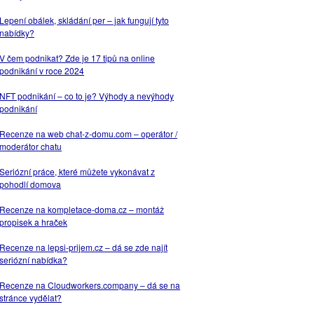
Lepení obálek, skládání per – jak fungují tyto
nabídky?
V čem podnikat? Zde je 17 tipů na online
podnikání v roce 2024
NFT podnikání – co to je? Výhody a nevýhody
podnikání
Recenze na web chat-z-domu.com – operátor /
moderátor chatu
Seriózní práce, které můžete vykonávat z
pohodlí domova
Recenze na kompletace-doma.cz – montáž
propisek a hraček
Recenze na lepsi-prijem.cz – dá se zde najít
seriózní nabídka?
Recenze na Cloudworkers.company – dá se na
stránce vydělat?