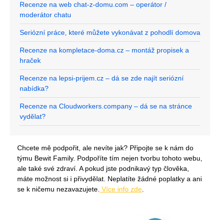
Recenze na web chat-z-domu.com – operátor /
moderátor chatu
Seriózní práce, které můžete vykonávat z pohodlí domova
Recenze na kompletace-doma.cz – montáž propisek a
hraček
Recenze na lepsi-prijem.cz – dá se zde najít seriózní
nabídka?
Recenze na Cloudworkers.company – dá se na stránce
vydělat?
Chcete mě podpořit, ale nevíte jak? Připojte se k nám do
týmu Bewit Family. Podpoříte tím nejen tvorbu tohoto webu,
ale také své zdraví. A pokud jste podnikavý typ člověka,
máte možnost si i přivydělat. Neplatíte žádné poplatky a ani
se k ničemu nezavazujete.
Více info zde
.