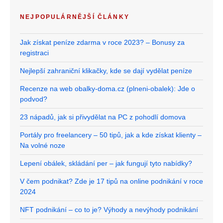
NEJPOPULÁRNĚJŠÍ ČLÁNKY
Jak získat peníze zdarma v roce 2023? – Bonusy za
registraci
Nejlepší zahraniční klikačky, kde se dají vydělat peníze
Recenze na web obalky-doma.cz (plneni-obalek): Jde o
podvod?
23 nápadů, jak si přivydělat na PC z pohodlí domova
Portály pro freelancery – 50 tipů, jak a kde získat klienty –
Na volné noze
Lepení obálek, skládání per – jak fungují tyto nabídky?
V čem podnikat? Zde je 17 tipů na online podnikání v roce
2024
NFT podnikání – co to je? Výhody a nevýhody podnikání