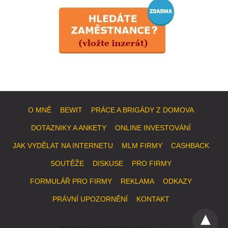
O MNĚ
BEWIT
PRÁCE A BRIGÁDY Z DOMOVA
DOTAZNIKY A ANKETY
ONLINE INVESTOVÁNÍ
JAK VYDĚLAT NA INTERNETU
MLM FIRMY
CASHBACK
SOUTĚŽE
DISKUSE
PRO FIRMY
FORMULÁŘ PRO FIRMY
REKLAMA
ODKAZY
PRÁVNÍ UPOZORNĚNÍ
KONTAKT