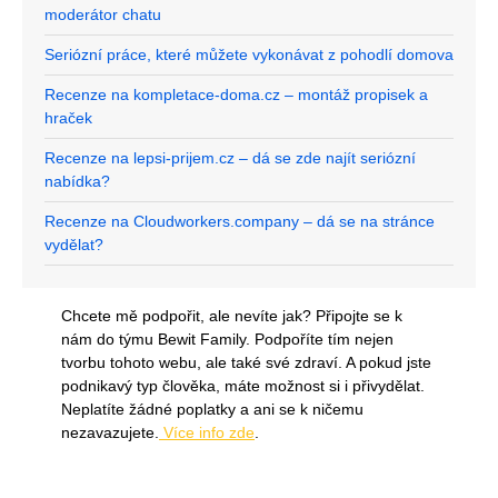
moderátor chatu
Seriózní práce, které můžete vykonávat z pohodlí domova
Recenze na kompletace-doma.cz – montáž propisek a
hraček
Recenze na lepsi-prijem.cz – dá se zde najít seriózní
nabídka?
Recenze na Cloudworkers.company – dá se na stránce
vydělat?
Chcete mě podpořit, ale nevíte jak? Připojte se k
nám do týmu Bewit Family. Podpoříte tím nejen
tvorbu tohoto webu, ale také své zdraví. A pokud jste
podnikavý typ člověka, máte možnost si i přivydělat.
Neplatíte žádné poplatky a ani se k ničemu
nezavazujete.
Více info zde
.