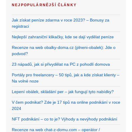
NEJPOPULÁRNĚJŠÍ ČLÁNKY
Jak získat peníze zdarma v roce 2023? – Bonusy za
registraci
Nejlepší zahraniční klikačky, kde se dají vydělat peníze
Recenze na web obalky-doma.cz (plneni-obalek): Jde o
podvod?
23 nápadů, jak si přivydělat na PC z pohodlí domova
Portály pro freelancery – 50 tipů, jak a kde získat klienty –
Na volné noze
Lepení obálek, skládání per – jak fungují tyto nabídky?
V čem podnikat? Zde je 17 tipů na online podnikání v roce
2024
NFT podnikání – co to je? Výhody a nevýhody podnikání
Recenze na web chat-z-domu.com – operátor /