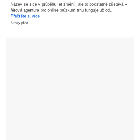
Název se sice v průběhu let změnil, ale to podstatné zůstává –
férová agentura pro online průzkum trhu funguje už od…
Přečtěte si více
6 roky před