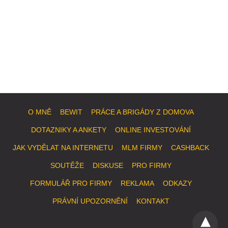
O MNĚ
BEWIT
PRÁCE A BRIGÁDY Z DOMOVA
DOTAZNIKY A ANKETY
ONLINE INVESTOVÁNÍ
JAK VYDĚLAT NA INTERNETU
MLM FIRMY
CASHBACK
SOUTĚŽE
DISKUSE
PRO FIRMY
FORMULÁŘ PRO FIRMY
REKLAMA
ODKAZY
PRÁVNÍ UPOZORNĚNÍ
KONTAKT