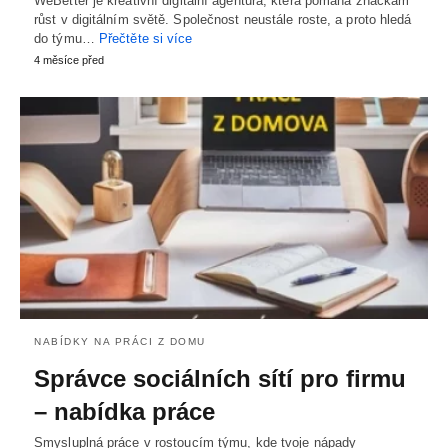
WeBetter je kreativní digitální agentura, která pomáhá značkám
růst v digitálním světě. Společnost neustále roste, a proto hledá
do týmu…
Přečtěte si více
4 měsíce před
NABÍDKY NA PRÁCI Z DOMU
Správce sociálních sítí pro firmu
– nabídka práce
Smysluplná práce v rostoucím týmu, kde tvoje nápady