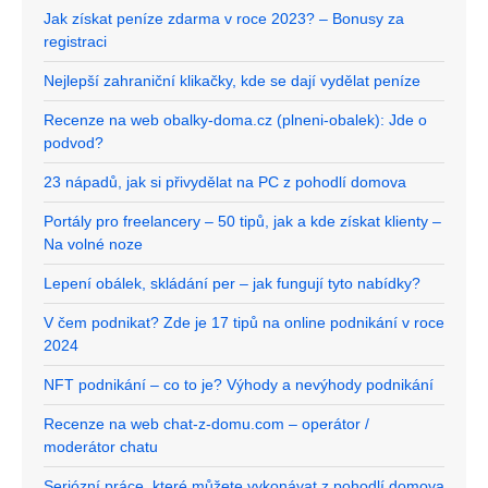
Jak získat peníze zdarma v roce 2023? – Bonusy za
registraci
Nejlepší zahraniční klikačky, kde se dají vydělat peníze
Recenze na web obalky-doma.cz (plneni-obalek): Jde o
podvod?
23 nápadů, jak si přivydělat na PC z pohodlí domova
Portály pro freelancery – 50 tipů, jak a kde získat klienty –
Na volné noze
Lepení obálek, skládání per – jak fungují tyto nabídky?
V čem podnikat? Zde je 17 tipů na online podnikání v roce
2024
NFT podnikání – co to je? Výhody a nevýhody podnikání
Recenze na web chat-z-domu.com – operátor /
moderátor chatu
Seriózní práce, které můžete vykonávat z pohodlí domova