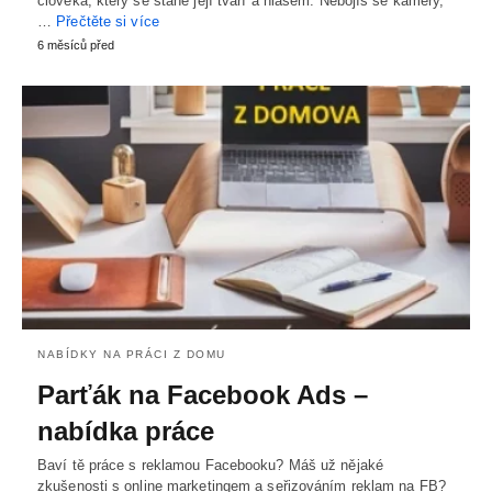
člověka, který se stane její tváří a hlasem. Nebojíš se kamery,
…
Přečtěte si více
6 měsíců před
NABÍDKY NA PRÁCI Z DOMU
Parťák na Facebook Ads –
nabídka práce
Baví tě práce s reklamou Facebooku? Máš už nějaké
zkušenosti s online marketingem a seřizováním reklam na FB?