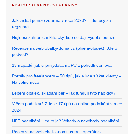
NEJPOPULÁRNĚJŠÍ ČLÁNKY
Jak získat peníze zdarma v roce 2023? – Bonusy za
registraci
Nejlepší zahraniční klikačky, kde se dají vydělat peníze
Recenze na web obalky-doma.cz (plneni-obalek): Jde o
podvod?
23 nápadů, jak si přivydělat na PC z pohodlí domova
Portály pro freelancery – 50 tipů, jak a kde získat klienty –
Na volné noze
Lepení obálek, skládání per – jak fungují tyto nabídky?
V čem podnikat? Zde je 17 tipů na online podnikání v roce
2024
NFT podnikání – co to je? Výhody a nevýhody podnikání
Recenze na web chat-z-domu.com – operátor /