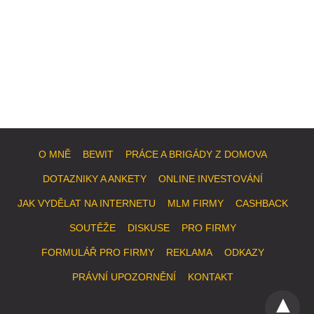
O MNĚ
BEWIT
PRÁCE A BRIGÁDY Z DOMOVA
DOTAZNIKY A ANKETY
ONLINE INVESTOVÁNÍ
JAK VYDĚLAT NA INTERNETU
MLM FIRMY
CASHBACK
SOUTĚŽE
DISKUSE
PRO FIRMY
FORMULÁŘ PRO FIRMY
REKLAMA
ODKAZY
PRÁVNÍ UPOZORNĚNÍ
KONTAKT