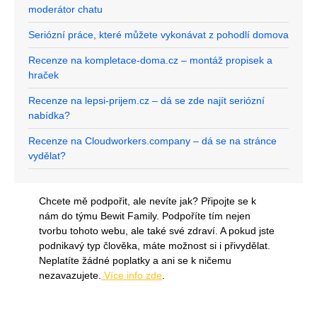
moderátor chatu
Seriózní práce, které můžete vykonávat z pohodlí domova
Recenze na kompletace-doma.cz – montáž propisek a
hraček
Recenze na lepsi-prijem.cz – dá se zde najít seriózní
nabídka?
Recenze na Cloudworkers.company – dá se na stránce
vydělat?
Chcete mě podpořit, ale nevíte jak? Připojte se k
nám do týmu Bewit Family. Podpoříte tím nejen
tvorbu tohoto webu, ale také své zdraví. A pokud jste
podnikavý typ člověka, máte možnost si i přivydělat.
Neplatíte žádné poplatky a ani se k ničemu
nezavazujete.
Více info zde
.