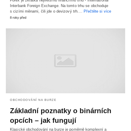
Forex je zkratka největšího finančního trhu - International
Interbank Foreign Exchange. Na tomto trhu se obchoduje
s cizími měnami, čili jde o devizový trh.…
Přečtěte si více
8 roky před
OBCHODOVÁNÍ NA BURZE
Základní poznatky o binárních
opcích – jak fungují
Klasické obchodování na burze je poměrně komplexní a