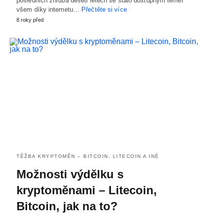
posledních zhruba deseti letech se stalo dostupným téměř
všem díky internetu…
Přečtěte si více
8 roky před
TĚŽBA KRYPTOMĚN – BITCOIN, LITECOIN A INÉ
Možnosti výdělku s
kryptoměnami – Litecoin,
Bitcoin, jak na to?