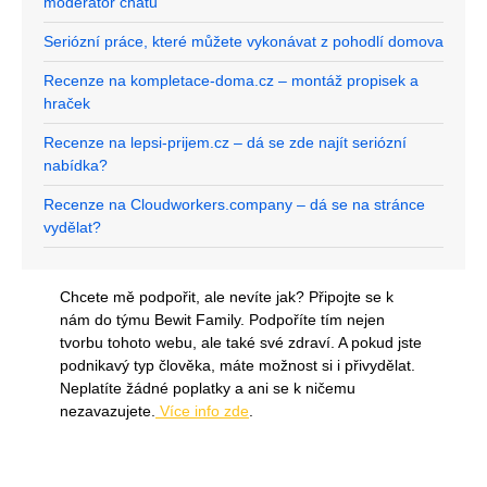
moderátor chatu
Seriózní práce, které můžete vykonávat z pohodlí domova
Recenze na kompletace-doma.cz – montáž propisek a
hraček
Recenze na lepsi-prijem.cz – dá se zde najít seriózní
nabídka?
Recenze na Cloudworkers.company – dá se na stránce
vydělat?
Chcete mě podpořit, ale nevíte jak? Připojte se k
nám do týmu Bewit Family. Podpoříte tím nejen
tvorbu tohoto webu, ale také své zdraví. A pokud jste
podnikavý typ člověka, máte možnost si i přivydělat.
Neplatíte žádné poplatky a ani se k ničemu
nezavazujete.
Více info zde
.