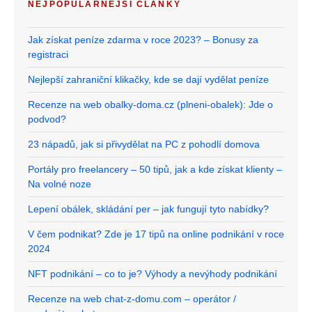
NEJPOPULÁRNĚJŠÍ ČLÁNKY
Jak získat peníze zdarma v roce 2023? – Bonusy za
registraci
Nejlepší zahraniční klikačky, kde se dají vydělat peníze
Recenze na web obalky-doma.cz (plneni-obalek): Jde o
podvod?
23 nápadů, jak si přivydělat na PC z pohodlí domova
Portály pro freelancery – 50 tipů, jak a kde získat klienty –
Na volné noze
Lepení obálek, skládání per – jak fungují tyto nabídky?
V čem podnikat? Zde je 17 tipů na online podnikání v roce
2024
NFT podnikání – co to je? Výhody a nevýhody podnikání
Recenze na web chat-z-domu.com – operátor /