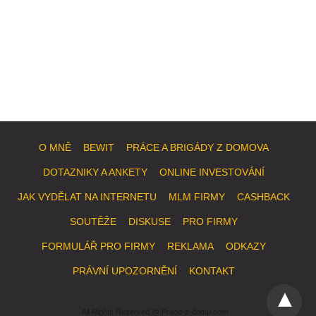
O MNĚ
BEWIT
PRÁCE A BRIGÁDY Z DOMOVA
DOTAZNIKY A ANKETY
ONLINE INVESTOVÁNÍ
JAK VYDĚLAT NA INTERNETU
MLM FIRMY
CASHBACK
SOUTĚŽE
DISKUSE
PRO FIRMY
FORMULÁŘ PRO FIRMY
REKLAMA
ODKAZY
PRÁVNÍ UPOZORNĚNÍ
KONTAKT
All Rights Reserved @ Prace-z-domu.com