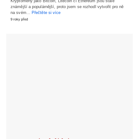
Kryptoměny jako Bitcoin, Litecoin či Ethereum jsou stále
známější a populárnější, proto jsem se rozhodl vytvořit pro ně
na svém…
Přečtěte si více
9 roky před