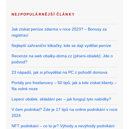
NEJPOPULÁRNĚJŠÍ ČLÁNKY
Jak získat peníze zdarma v roce 2023? – Bonusy za
registraci
Nejlepší zahraniční klikačky, kde se dají vydělat peníze
Recenze na web obalky-doma.cz (plneni-obalek): Jde o
podvod?
23 nápadů, jak si přivydělat na PC z pohodlí domova
Portály pro freelancery – 50 tipů, jak a kde získat klienty –
Na volné noze
Lepení obálek, skládání per – jak fungují tyto nabídky?
V čem podnikat? Zde je 17 tipů na online podnikání v roce
2024
NFT podnikání – co to je? Výhody a nevýhody podnikání