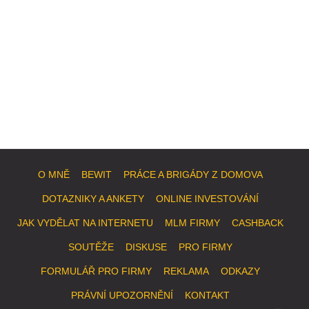
O MNĚ
BEWIT
PRÁCE A BRIGÁDY Z DOMOVA
DOTAZNIKY A ANKETY
ONLINE INVESTOVÁNÍ
JAK VYDĚLAT NA INTERNETU
MLM FIRMY
CASHBACK
SOUTĚŽE
DISKUSE
PRO FIRMY
FORMULÁŘ PRO FIRMY
REKLAMA
ODKAZY
PRÁVNÍ UPOZORNĚNÍ
KONTAKT