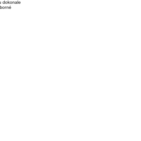
mu dokonale
ýborné