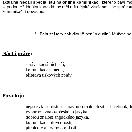
aktuálně hledají
specialistu na online komunikaci
, kterého baví m
zapadnete? Ideální kandidát by měl mít nějaké zkušenosti se správou 
komunikační dovednosti.
!!! Bohužel tato nabídka již není aktuální. Můžete 
Náplň práce
:
správa sociálních sítí,
komunikace s médii,
příprava tiskových zpráv.
Požadují
:
nějaké zkušenosti se správou sociálních sítí – facebook, 
výbornou znalost českého jazyka,
dobrou znalost anglického jazyka,
komunikační dovednosti,
přehled v auto/moto oblasti.