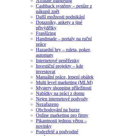
Affiliate marketing
Cashback systémy – peníze z
nákupů zpět
Další možnosti podnikání
Dotazníky, ankety a jiné
přivýdělky
Franšízing
Handmade – portaly na ruční
práce
Hazardní hry – ruleta, poker,
automaty
Internetové peněženky
Investiční projekty – kde
investovat
Manuální práce, lepení obálek
Multi level marketing (MLM)
Mystery shopping příležitosti
Nabídky na práci z domu
Nejen internetové podvody
Nezařazeno
Obchodování na burze
Online marketing pro firmy
Pikantnosti jednou větou –
novinky
Podezřelé a podvodné