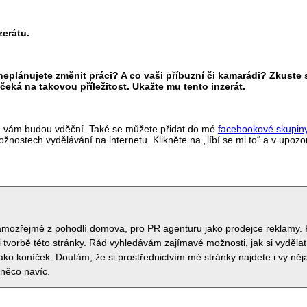
zerátu.
neplánujete změnit práci? A co vaši příbuzní či kamarádi? Zkuste 
čeká na takovou příležitost. Ukažte mu tento inzerát.
tě vám budou vděční. Také se můžete přidat do mé
facebookové skupin
ostech vydělávání na internetu. Klikněte na „líbí se mi to“ a v upoz
samozřejmě z pohodlí domova, pro PR agenturu jako prodejce reklamy. 
 tvorbě této stránky. Rád vyhledávám zajímavé možnosti, jak si vydělat
jako koníček. Doufám, že si prostřednictvím mé stránky najdete i vy ně
 něco navíc.