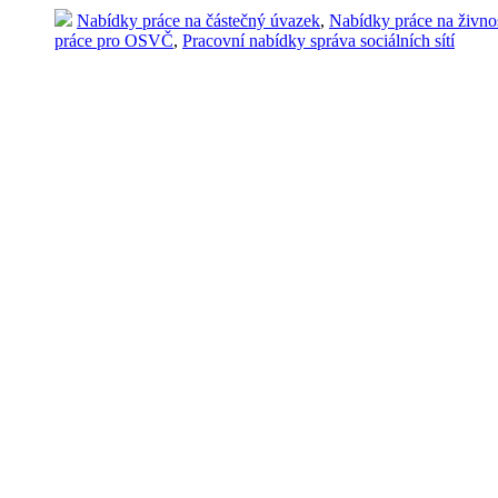
Nabídky práce na částečný úvazek
,
Nabídky práce na živno
práce pro OSVČ
,
Pracovní nabídky správa sociálních sítí