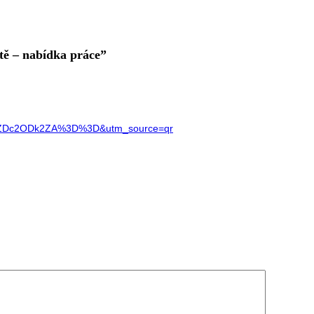
ítě – nabídka práce”
GQ5ZDc2ODk2ZA%3D%3D&utm_source=qr