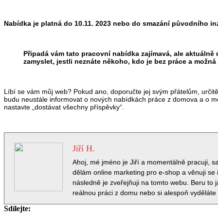
Nabídka je platná do 10.11. 2023 nebo do smazání původního in
Připadá vám tato pracovní nabídka zajímavá, ale aktuálně 
zamyslet, jestli neznáte někoho, kdo je bez práce a možná 
Líbí se vám můj web? Pokud ano, doporučte jej svým přátelům, urči
budu neustále informovat o nových nabídkách práce z domova a o možn
nastavte „dostávat všechny příspěvky“.
Jiří H.
Ahoj, mé jméno je Jiří a momentálně pracuji, 
dělám online marketing pro e-shop a věnuji se i
následně je zveřejňuji na tomto webu. Beru to 
reálnou práci z domu nebo si alespoň vyděláte
Sdílejte: