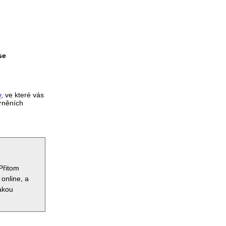
se
y
, ve které vás
orněních
Přitom
 online, a
jakou