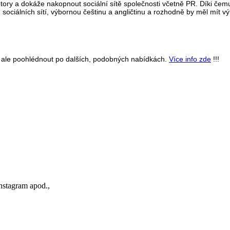
otory a dokáže nakopnout sociální sítě společnosti včetně PR. Díki če
sociálních sítí, výbornou češtinu a angličtinu a rozhodně by měl mít v
se ale poohlédnout po dalších, podobných nabídkách.
Více info zde
!!!
Instagram apod.,