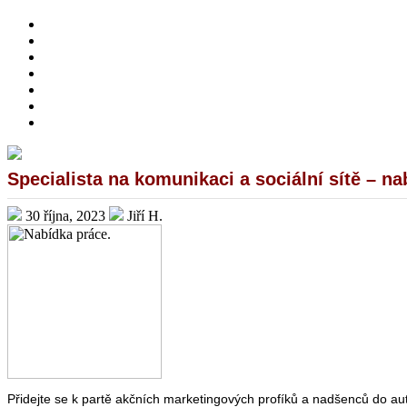
HOME
O MNĚ
PŘIVÝDĚLKY
ONLINE INVESTOVÁNÍ
DOTAZNÍKY A ANKETY
PRÁCE Z DOMOVA – NABÍDKY
BEWIT
Specialista na komunikaci a sociální sítě – n
30 října, 2023
Jiří H.
Přidejte se k partě akčních marketingových profíků a nadšenců do a