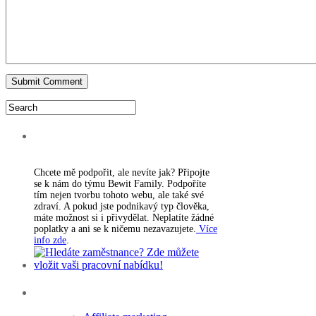
PODPORA WEBU
Chcete mě podpořit, ale nevíte jak? Připojte
se k nám do týmu Bewit Family. Podpoříte
tím nejen tvorbu tohoto webu, ale také své
zdraví. A pokud jste podnikavý typ člověka,
máte možnost si i přivydělat. Neplatíte žádné
poplatky a ani se k ničemu nezavazujete.
Více
info zde
.
Rubriky