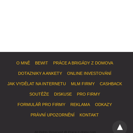
O MNĚ
BEWIT
PRÁCE A BRIGÁDY Z DOMOVA
DOTAZNIKY A ANKETY
ONLINE INVESTOVÁNÍ
JAK VYDĚLAT NA INTERNETU
MLM FIRMY
CASHBACK
SOUTĚŽE
DISKUSE
PRO FIRMY
FORMULÁŘ PRO FIRMY
REKLAMA
ODKAZY
PRÁVNÍ UPOZORNĚNÍ
KONTAKT
All Rights Reserved @ Prace-z-domu.com