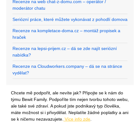
Recenze na web chat-z-domu.com – operátor /
moderátor chatu
Seriózní práce, které můžete vykonávat z pohodlí domova
Recenze na kompletace-doma.cz – montáž propisek a
hraček
Recenze na lepsi-prijem.cz – dá se zde najít seriózní
nabídka?
Recenze na Cloudworkers.company – dá se na stránce
vydělat?
Chcete mě podpořit, ale nevíte jak? Připojte se k nám do
týmu Bewit Family. Podpoříte tím nejen tvorbu tohoto webu,
ale také své zdraví. A pokud jste podnikavý typ člověka,
máte možnost si i přivydělat. Neplatíte žádné poplatky a ani
se k ničemu nezavazujete.
Více info zde
.