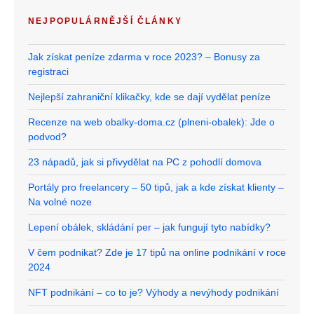
NEJPOPULÁRNĚJŠÍ ČLÁNKY
Jak získat peníze zdarma v roce 2023? – Bonusy za
registraci
Nejlepší zahraniční klikačky, kde se dají vydělat peníze
Recenze na web obalky-doma.cz (plneni-obalek): Jde o
podvod?
23 nápadů, jak si přivydělat na PC z pohodlí domova
Portály pro freelancery – 50 tipů, jak a kde získat klienty –
Na volné noze
Lepení obálek, skládání per – jak fungují tyto nabídky?
V čem podnikat? Zde je 17 tipů na online podnikání v roce
2024
NFT podnikání – co to je? Výhody a nevýhody podnikání