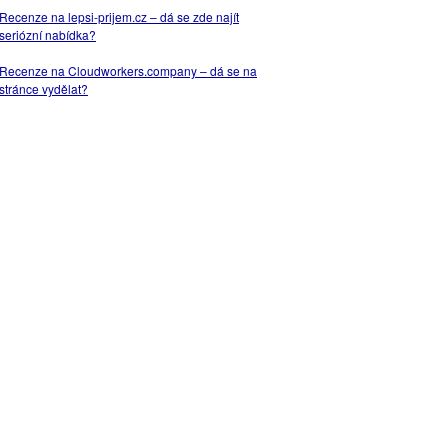
Recenze na lepsi-prijem.cz – dá se zde najít
seriózní nabídka?
Recenze na Cloudworkers.company – dá se na
stránce vydělat?