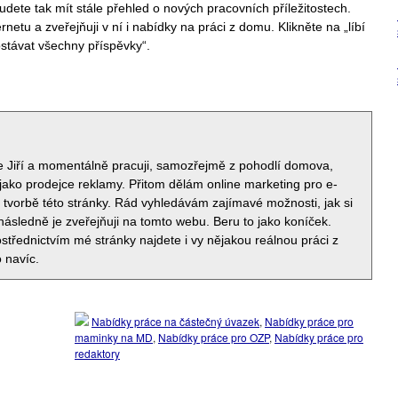
udete tak mít stále přehled o nových pracovních příležitostech.
etu a zveřejňuji v ní i nabídky na práci z domu. Klikněte na „líbí
ostávat všechny příspěvky“.
e Jiří a momentálně pracuji, samozřejmě z pohodlí domova,
jako prodejce reklamy. Přitom dělám online marketing pro e-
i tvorbě této stránky. Rád vyhledávám zajímavé možnosti, jak si
 následně je zveřejňuji na tomto webu. Beru to jako koníček.
střednictvím mé stránky najdete i vy nějakou reálnou práci z
 navíc.
Nabídky práce na částečný úvazek
,
Nabídky práce pro
maminky na MD
,
Nabídky práce pro OZP
,
Nabídky práce pro
redaktory