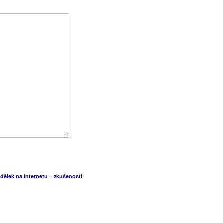
dělek na internetu – zkušenosti
- "Recenze na weby nabízející online výdělky, přívydělky a