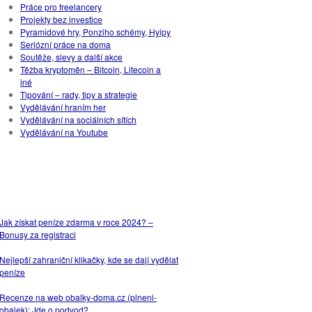
Práce pro freelancery
Projekty bez investice
Pyramidové hry, Ponziho schémy, Hyipy
Seriózní práce na doma
Soutěže, slevy a další akce
Těžba kryptoměn – Bitcoin, Litecoin a
iné
Tipování – rady, tipy a strategie
Vydělávání hraním her
Vydělávání na sociálních sítích
Vydělávání na Youtube
NEJPOPULÁRNĚJŠÍ
ČLÁNKY
Jak získat peníze zdarma v roce 2024? –
Bonusy za registraci
Nejlepší zahraniční klikačky, kde se dají vydělat
peníze
Recenze na web obalky-doma.cz (plneni-
obalek): Jde o podvod?