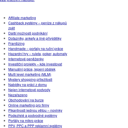
Rubriky
Affiliate marketing
Cashback systémy – peníze z nákupů
zpět
Další možnosti podnikání
Dotazníky, ankety a jiné přivýdělky
Franšízing
Handmade – portaly na ruční práce
Hazardní hry – ruleta, poker, automaty
Internetové peněženky
Investiční projekty – kde investovat
Manuální práce, lepení obálek
Multi level marketing (MLM)
Mystery shopping příležitosti
Nabídky na práci z domu
Nejen internetové podvody
Nezařazeno
Obchodování na burze
Online marketing pro firmy
Pikantnosti jednou větou – novinky
Podezřelé a podvodné systémy
Portály na mikro práce
PPV, PPC a PPP reklamní systémy