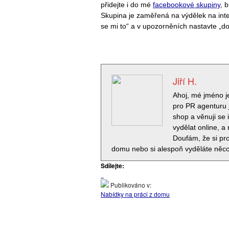
přidejte i do mé
facebookové skupiny
,
b
Skupina je zaměřená na výdělek na intern
se mi to“ a v upozorněních nastavte „d
Jiří H.
Ahoj, mé jméno j
pro PR agenturu 
shop a věnuji se 
vydělat online, a
Doufám, že si pro
domu nebo si alespoň vyděláte něco
Sdílejte:
Publikováno v:
Nabídky na práci z domu