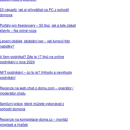
23 nápadů, jak si přivydělat na PC z pohodlí
domova
Portály pro freelancery – 50 tipů, jak a kde získat
klienty – Na volné noze
Lepení obálek, skládání per – jak fungují tyto
nabídky?
V čem podnikat? Zde je 17 tipů na online
podnikání v roce 2024
NFT podnikání – co to je? Výhody a nevýhody
podnikání
Recenze na web chat-z-domu.com – operátor /
moderátor chatu
Seriózní práce, které můžete vykonávat z
pohodlí domova
Recenze na kompletace-doma.cz – montáž
propisek a hraček