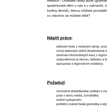
médiích? Ovládáte český jazyk (gramati
společenské dění u nás a v zahraničí, 
hodiny denně), kterou můžete provádě
co všechno se můžete těšit?
:
Náplň práce
editování textu z veřejných zdrojů, anal
rozvoj webových aktivit (facebookové s
sledování dlouhodobých kauz z region
zodpovědnost za věcnou, faktickou a f
spolupráce s regionálními redaktory.
:
Požadují
minimálně středoškolské vzdělání s mat
praxi v oboru média, žurnalistika,
slušné vystupování,
perfektní znalost české gramatiky a styli