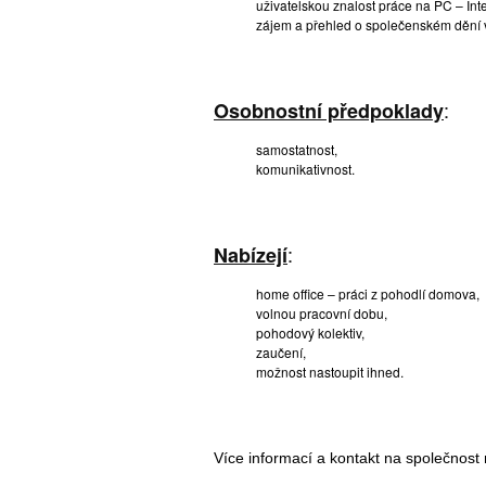
uživatelskou znalost práce na PC – In
zájem a přehled o společenském dění v
:
Osobnostní předpoklady
samostatnost,
komunikativnost.
:
Nabízejí
home office – práci z pohodlí domova,
volnou pracovní dobu,
pohodový kolektiv,
zaučení,
možnost nastoupit ihned.
Více informací a kontakt na společnost 