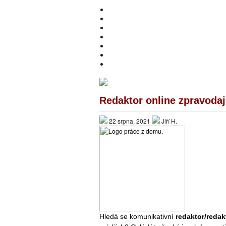
HOME
O MNĚ
PŘIVÝDĚLKY
ONLINE INVESTOVÁNÍ
DOTAZNÍKY A ANKETY
PRÁCE Z DOMOVA – NABÍDKY
BEWIT
Redaktor online zpravodaj
22 srpna, 2021
Jiří H.
Hledá se komunikativní
redaktor/redak