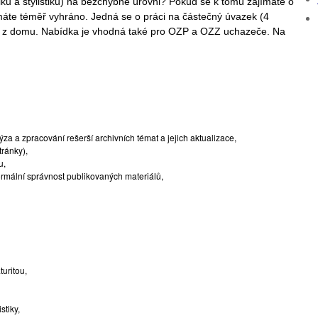
ku a stylistiku) na bezchybné úrovni? Pokud se k tomu zajímáte o
máte téměř vyhráno. Jedná se o práci na částečný úvazek (4
t z domu. Nabídka je vhodná také pro OZP a OZZ uchazeče. Na
ýza a zpracování rešerší archivních témat a jejich aktualizace,
tránky),
u,
ormální správnost publikovaných materiálů,
uritou,
stiky,