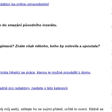
edaktor-ka-online-zpravodajstvi/
o do smazání původního inzerátu.
zajímavá? Znáte však někoho, koho by oslovila a upoutala?
místa týkající se práce, kterou je možné provádět z domu
.
adně pro redaktory, najdete v této kategorii
.
ý můj web), sdílejte ho se svými přáteli, určitě to ocení. Klidně se