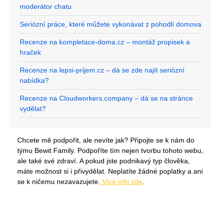
moderátor chatu
Seriózní práce, které můžete vykonávat z pohodlí domova
Recenze na kompletace-doma.cz – montáž propisek a
hraček
Recenze na lepsi-prijem.cz – dá se zde najít seriózní
nabídka?
Recenze na Cloudworkers.company – dá se na stránce
vydělat?
Chcete mě podpořit, ale nevíte jak? Připojte se k nám do
týmu Bewit Family. Podpoříte tím nejen tvorbu tohoto webu,
ale také své zdraví. A pokud jste podnikavý typ člověka,
máte možnost si i přivydělat. Neplatíte žádné poplatky a ani
se k ničemu nezavazujete.
Více info zde
.