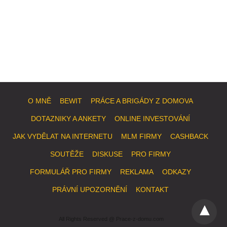
O MNĚ
BEWIT
PRÁCE A BRIGÁDY Z DOMOVA
DOTAZNIKY A ANKETY
ONLINE INVESTOVÁNÍ
JAK VYDĚLAT NA INTERNETU
MLM FIRMY
CASHBACK
SOUTĚŽE
DISKUSE
PRO FIRMY
FORMULÁŘ PRO FIRMY
REKLAMA
ODKAZY
PRÁVNÍ UPOZORNĚNÍ
KONTAKT
All Rights Reserved @ Prace-z-domu.com