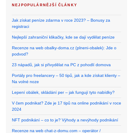
NEJPOPULÁRNĚJŠÍ ČLÁNKY
Jak získat peníze zdarma v roce 2023? – Bonusy za
registraci
Nejlepší zahraniční klikačky, kde se dají vydělat peníze
Recenze na web obalky-doma.cz (plneni-obalek): Jde o
podvod?
23 nápadů, jak si přivydělat na PC z pohodlí domova
Portály pro freelancery – 50 tipů, jak a kde získat klienty –
Na volné noze
Lepení obálek, skládání per – jak fungují tyto nabídky?
V čem podnikat? Zde je 17 tipů na online podnikání v roce
2024
NFT podnikání – co to je? Výhody a nevýhody podnikání
Recenze na web chat-z-domu.com – operátor /