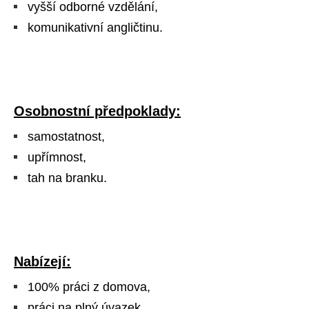
vyšší odborné vzdělání,
komunikativní angličtinu.
Osobnostní předpoklady:
samostatnost,
upřímnost,
tah na branku.
Nabízejí:
100% práci z domova,
práci na plný úvazek,