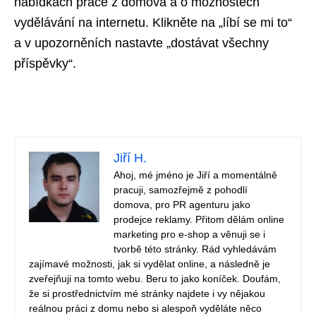
nabídkách práce z domova a o možnostech
vydělávání na internetu. Klikněte na „líbí se mi to“
a v upozorněních nastavte „dostávat všechny
příspěvky“.
Jiří H.
Ahoj, mé jméno je Jiří a momentálně
pracuji, samozřejmě z pohodlí
domova, pro PR agenturu jako
prodejce reklamy. Přitom dělám online
marketing pro e-shop a věnuji se i
tvorbě této stránky. Rád vyhledávám
zajímavé možnosti, jak si vydělat online, a následně je
zveřejňuji na tomto webu. Beru to jako koníček. Doufám,
že si prostřednictvím mé stránky najdete i vy nějakou
reálnou práci z domu nebo si alespoň vyděláte něco