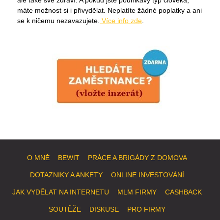
ale také své zdraví. A pokud jste podnikavý typ člověka,
máte možnost si i přivydělat. Neplatíte žádné poplatky a ani
se k ničemu nezavazujete.
Více info zde
.
O MNĚ
BEWIT
PRÁCE A BRIGÁDY Z DOMOVA
DOTAZNIKY A ANKETY
ONLINE INVESTOVÁNÍ
JAK VYDĚLAT NA INTERNETU
MLM FIRMY
CASHBACK
SOUTĚŽE
DISKUSE
PRO FIRMY