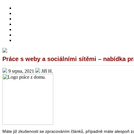
HOME
O MNĚ
PŘIVÝDĚLKY
ONLINE INVESTOVÁNÍ
DOTAZNÍKY A ANKETY
PRÁCE Z DOMOVA – NABÍDKY
BEWIT
Práce s weby a sociálními sítěmi – nabídka p
9 srpna, 2021
Jiří H.
Máte již zkušenosti se zpracováním článků, případně máte alespoň 