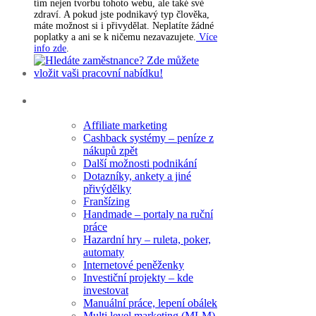
tím nejen tvorbu tohoto webu, ale také své
zdraví. A pokud jste podnikavý typ člověka,
máte možnost si i přivydělat. Neplatíte žádné
poplatky a ani se k ničemu nezavazujete.
Více
info zde
.
Rubriky
Affiliate marketing
Cashback systémy – peníze z
nákupů zpět
Další možnosti podnikání
Dotazníky, ankety a jiné
přivýdělky
Franšízing
Handmade – portaly na ruční
práce
Hazardní hry – ruleta, poker,
automaty
Internetové peněženky
Investiční projekty – kde
investovat
Manuální práce, lepení obálek
Multi level marketing (MLM)