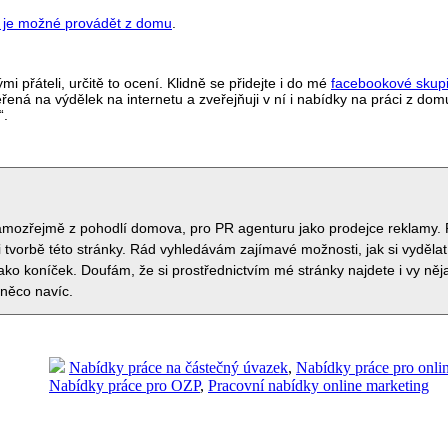
ou je možné provádět z domu
.
i přáteli, určitě to ocení. Klidně se přidejte i do mé
facebookové skup
řená na výdělek na internetu a zveřejňuji v ní i nabídky na práci z dom
“.
samozřejmě z pohodlí domova, pro PR agenturu jako prodejce reklamy. 
 tvorbě této stránky. Rád vyhledávám zajímavé možnosti, jak si vydělat
jako koníček. Doufám, že si prostřednictvím mé stránky najdete i vy ně
 něco navíc.
Nabídky práce na částečný úvazek
,
Nabídky práce pro onli
Nabídky práce pro OZP
,
Pracovní nabídky online marketing