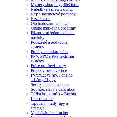
Mystery shopping příležitosti
Nabídky na práci z domu
Nejen internetové podvody
Nezařazeno
Obchodování na burze
Online marketing pro firmy
Pikantnosti jednou větou –
novinky
Podezřelé a podvodné
systémy
Portály na mikro práce
PPV, PPC a PPP reklamní
systémy
Práce pro freelancery
Projekty bez investice
Pyramidové hry, Ponziho
schémy, Hyipy
Seriózní práce na doma
Soutěže, slevy a další akce
Těžba kryptoměn – Bitcoin,
Litecoin a iné
Tipování – rady, tipy a
strategie
Vydělávání hraním her