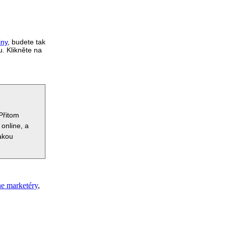
iny
,
budete tak
u. Klikněte na
Přitom
 online, a
jakou
ne marketéry
,