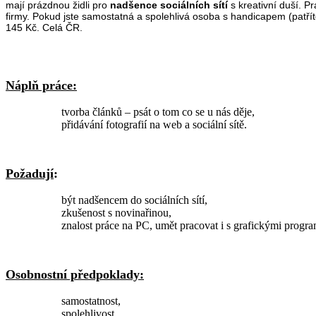
mají prázdnou židli pro
nadšence sociálních sítí
s kreativní duší. P
firmy. Pokud jste samostatná a spolehlivá osoba s handicapem (patří
145 Kč. Celá ČR.
Náplň práce:
tvorba článků – psát o tom co se u nás děje,
přidávání fotografií na web a sociální sítě.
Požadují
:
být nadšencem do sociálních sítí,
zkušenost s novinařinou,
znalost práce na PC, umět pracovat i s grafickými progr
Osobnostní předpoklady:
samostatnost,
spolehlivost,