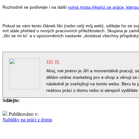
Rozhodně se podívejte i na další
volná místa týkající se práce, kter
Pokud se vám tento článek líbí (nebo celý můj web), sdílejte ho se svým
mít stále přehled o nových pracovních příležitostech. Skupina je zamě
„líbí se mi to“ a v upozorněních nastavte „dostávat všechny příspěvky
Jiří H.
Ahoj, mé jméno je Jiří a momentálně pracuji, 
dělám online marketing pro e-shop a věnuji se i
následně je zveřejňuji na tomto webu. Beru to 
reálnou práci z domu nebo si alespoň vyděláte
Sdílejte:
Publikováno v:
Nabídky na práci z domu