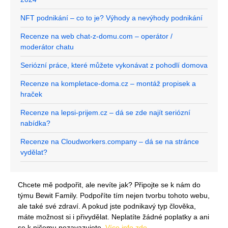
NFT podnikání – co to je? Výhody a nevýhody podnikání
Recenze na web chat-z-domu.com – operátor /
moderátor chatu
Seriózní práce, které můžete vykonávat z pohodlí domova
Recenze na kompletace-doma.cz – montáž propisek a
hraček
Recenze na lepsi-prijem.cz – dá se zde najít seriózní
nabídka?
Recenze na Cloudworkers.company – dá se na stránce
vydělat?
Chcete mě podpořit, ale nevíte jak? Připojte se k nám do
týmu Bewit Family. Podpoříte tím nejen tvorbu tohoto webu,
ale také své zdraví. A pokud jste podnikavý typ člověka,
máte možnost si i přivydělat. Neplatíte žádné poplatky a ani
se k ničemu nezavazujete.
Více info zde
.