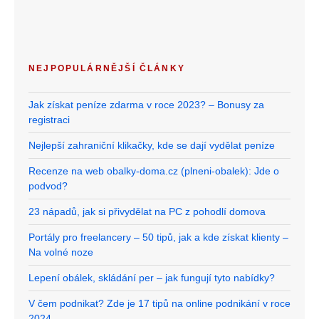
NEJPOPULÁRNĚJŠÍ ČLÁNKY
Jak získat peníze zdarma v roce 2023? – Bonusy za
registraci
Nejlepší zahraniční klikačky, kde se dají vydělat peníze
Recenze na web obalky-doma.cz (plneni-obalek): Jde o
podvod?
23 nápadů, jak si přivydělat na PC z pohodlí domova
Portály pro freelancery – 50 tipů, jak a kde získat klienty –
Na volné noze
Lepení obálek, skládání per – jak fungují tyto nabídky?
V čem podnikat? Zde je 17 tipů na online podnikání v roce
2024