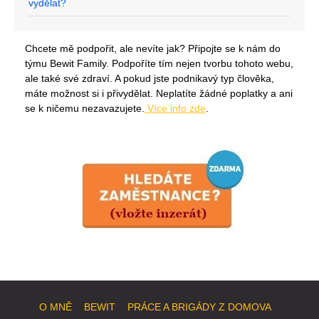
vydělat?
Chcete mě podpořit, ale nevíte jak? Připojte se k nám do
týmu Bewit Family. Podpoříte tím nejen tvorbu tohoto webu,
ale také své zdraví. A pokud jste podnikavý typ člověka,
máte možnost si i přivydělat. Neplatíte žádné poplatky a ani
se k ničemu nezavazujete.
Více info zde
.
O MNĚ
BEWIT
PRÁCE A BRIGÁDY Z DOMOVA