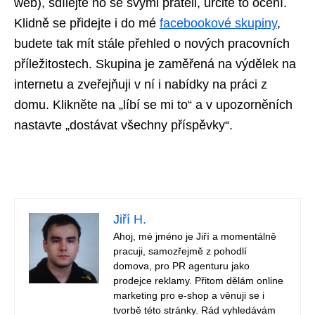
web), sdílejte ho se svými přáteli, určitě to ocení.
Klidně se přidejte i do mé
facebookové skupiny
,
budete tak mít stále přehled o nových pracovních
příležitostech. Skupina je zaměřená na výdělek na
internetu a zveřejňuji v ní i nabídky na práci z
domu. Klikněte na „líbí se mi to“ a v upozorněních
nastavte „dostávat všechny příspěvky“.
Jiří H.
Ahoj, mé jméno je Jiří a momentálně
pracuji, samozřejmě z pohodlí
domova, pro PR agenturu jako
prodejce reklamy. Přitom dělám online
marketing pro e-shop a věnuji se i
tvorbě této stránky. Rád vyhledávám