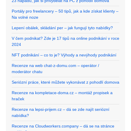
23 nápadů, jak si přivydělat na PC z pohodlí domova
Portály pro freelancery – 50 tipů, jak a kde získat klienty –
Na volné noze
Lepení obálek, skládání per – jak fungují tyto nabídky?
V čem podnikat? Zde je 17 tipů na online podnikání v roce
2024
NFT podnikání – co to je? Výhody a nevýhody podnikání
Recenze na web chat-z-domu.com – operátor /
moderátor chatu
Seriózní práce, které můžete vykonávat z pohodlí domova
Recenze na kompletace-doma.cz – montáž propisek a
hraček
Recenze na lepsi-prijem.cz – dá se zde najít seriózní
nabídka?
Recenze na Cloudworkers.company – dá se na stránce