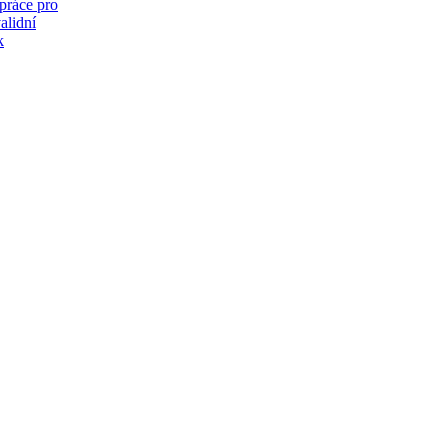
práce pro
alidní
k