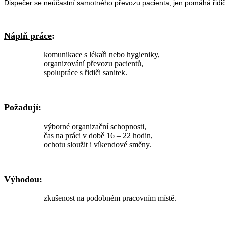
Dispečer se neúčastní samotného převozu pacienta, jen pomáhá řidiči
Náplň práce
:
komunikace s lékaři nebo hygieniky,
organizování převozu pacientů,
spolupráce s řidiči sanitek.
Požadují
:
výborné organizační schopnosti,
čas na práci v době 16 – 22 hodin,
ochotu sloužit i víkendové směny.
Výhodou:
zkušenost na podobném pracovním místě.