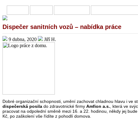
HOME
O MNĚ
PŘIVÝDĚLKY
ONLINE INVESTOVÁN
Dispečer sanitních vozů – nabídka práce
9 dubna, 2020
Jiří H.
Dobré organizační schopnosti, umění zachovat chladnou hlavu i ve st
dispečerská posila
do zdravotnické firmy
Amfion a.s.
, která ve sv
pracovat na odpolední směně mezi 16. a 22. hodinou, někdy jej bude 
Kč, po zaškolení vše řídíte z pohodlí domova.