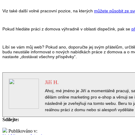
Viz také další volné pracovní pozice, na kterých
můžete působit ze sv
Pokud hledáte práci z domova výhradně v oblasti dispečink, pak se
p
Líbí se vám můj web? Pokud ano, doporučte jej svým přátelům, urči
budu neustále informovat o nových nabídkách práce z domova a o možn
nastavte „dostávat všechny příspěvky“.
Jiří H.
Ahoj, mé jméno je Jiří a momentálně pracuji, 
dělám online marketing pro e-shop a věnuji se i
následně je zveřejňuji na tomto webu. Beru to 
reálnou práci z domu nebo si alespoň vyděláte
Sdílejte:
Publikováno v: