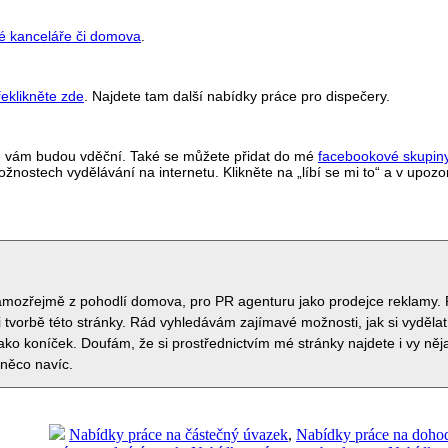
é kanceláře či domova
.
řeklikněte zde
. Najdete tam další nabídky práce pro dispečery.
tě vám budou vděční. Také se můžete přidat do mé
facebookové skupin
ostech vydělávání na internetu. Klikněte na „líbí se mi to“ a v upoz
samozřejmě z pohodlí domova, pro PR agenturu jako prodejce reklamy. 
 tvorbě této stránky. Rád vyhledávám zajímavé možnosti, jak si vydělat
jako koníček. Doufám, že si prostřednictvím mé stránky najdete i vy ně
 něco navíc.
Nabídky práce na částečný úvazek
,
Nabídky práce na doho