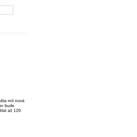
EWIT
měla mít nová
čer bude
ělat až 120