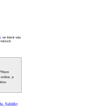
y
, ve které vás
orněních
Přitom
 online, a
jakou
du
,
Nabídky