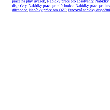
práce na plný úvazek
,
Nabídky práce pro absolventy
,
Nabídky 
dispečery
,
Nabídky práce pro důchodce
,
Nabídky práce pro inv
důchodce
,
Nabídky práce pro OZP
,
Pracovní nabídky dispečin