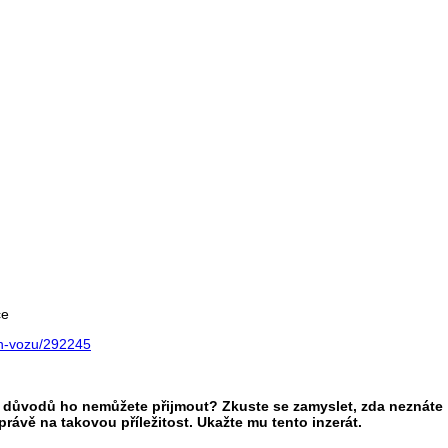
ce
ch-vozu/292245
h důvodů ho nemůžete přijmout? Zkuste se zamyslet, zda neznáte
vě na takovou příležitost. Ukažte mu tento inzerát.