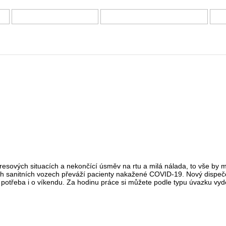
Í
DOTAZNÍKY A ANKETY
PRÁCE Z DOMOVA – NABÍDKY
B
resových situacích a nekončící úsměv na rtu a milá nálada, to vše by 
ých sanitních vozech převáží pacienty nakažené COVID-19. Nový dispe
potřeba i o víkendu. Za hodinu práce si můžete podle typu úvazku vyd