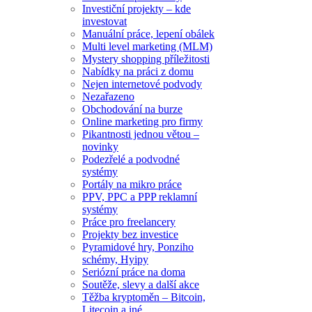
Investiční projekty – kde
investovat
Manuální práce, lepení obálek
Multi level marketing (MLM)
Mystery shopping příležitosti
Nabídky na práci z domu
Nejen internetové podvody
Nezařazeno
Obchodování na burze
Online marketing pro firmy
Pikantnosti jednou větou –
novinky
Podezřelé a podvodné
systémy
Portály na mikro práce
PPV, PPC a PPP reklamní
systémy
Práce pro freelancery
Projekty bez investice
Pyramidové hry, Ponziho
schémy, Hyipy
Seriózní práce na doma
Soutěže, slevy a další akce
Těžba kryptoměn – Bitcoin,
Litecoin a iné