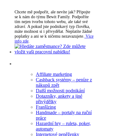
Chcete mě podpořit, ale nevíte jak? Připojte
se k nám do týmu Bewit Family. Podpoříte
tím nejen tvorbu tohoto webu, ale také své
zdraví. A pokud jste podnikavý typ člověka,
máte možnost si i přivydělat. Neplatíte žádné
poplatky a ani se k ničemu nezavazujete.
Více
info zde
.
Rubriky
Affiliate marketing
Cashback systémy – peníze z
nákupů zpět
Další možnosti podnikání
Dotazníky, ankety a jiné
přivýdělky
Franšízing
Handmade – portaly na ruční
práce
Hazardní hry – ruleta, poker,
automaty
Internetové peněženky