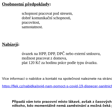
Osobnostní předpoklady
:
schopnost pracovat pod stresem,
dobré komunikační schopnosti,
pracovitost,
samostatnost.
Nabízejí
:
úvazek na HPP, DPP, DPČ nebo externí smlouvu,
možnost pracovat z domova,
plat 120 Kč za hodinu práce podle typu úvazku.
Více informací o nabídce a kontakt na společnost naleznete na strán
https://flek.cz/nabidka/pojd-nam-pomoct-s-covid-19-dispecer-sanitni
Připadá vám toto pracovní místo lákavé, avšak z časovýc
někoho, kdo momentálně nemá zaměstnání a možná čeká prá