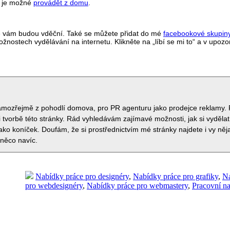
u je možné
provádět z domu
.
tě vám budou vděční. Také se můžete přidat do mé
facebookové skupin
ostech vydělávání na internetu. Klikněte na „líbí se mi to“ a v upoz
samozřejmě z pohodlí domova, pro PR agenturu jako prodejce reklamy. 
 tvorbě této stránky. Rád vyhledávám zajímavé možnosti, jak si vydělat
jako koníček. Doufám, že si prostřednictvím mé stránky najdete i vy ně
 něco navíc.
Nabídky práce pro designéry
,
Nabídky práce pro grafiky
,
Na
pro webdesignéry
,
Nabídky práce pro webmastery
,
Pracovní na