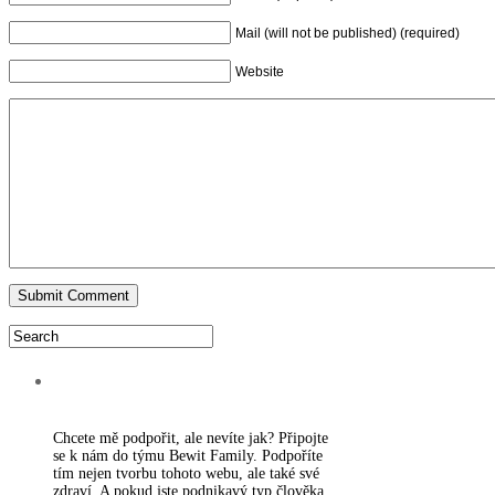
Mail (will not be published) (required)
Website
PODPORA WEBU
Chcete mě podpořit, ale nevíte jak? Připojte
se k nám do týmu Bewit Family. Podpoříte
tím nejen tvorbu tohoto webu, ale také své
zdraví. A pokud jste podnikavý typ člověka,