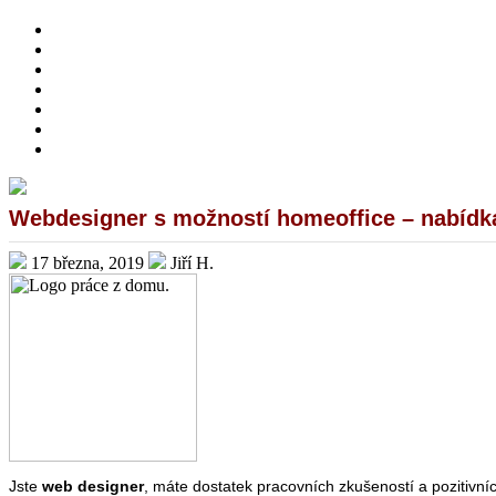
HOME
O MNĚ
PŘIVÝDĚLKY
ONLINE INVESTOVÁNÍ
DOTAZNÍKY A ANKETY
PRÁCE Z DOMOVA – NABÍDKY
BEWIT
Webdesigner s možností homeoffice – nabídk
17 března, 2019
Jiří H.
Jste
web designer
, máte dostatek pracovních zkušeností a pozitivní