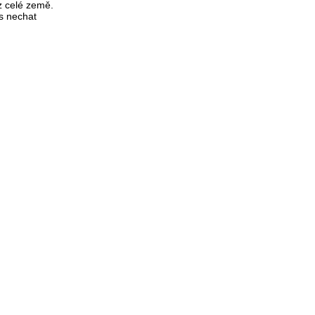
z celé země.
es nechat