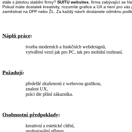
stále s jistotou stabilní firmy?
SUITU websites
, firma zabývající se 
Pokud máte dostatek kreativity, rozumíte grafice a UX a není pro vá
zaměstnat na DPP nebo ŽL. Za každý návrh dostanete odměnu podle
Náplň práce
:
tvorba moderních a funkčních webdesignů,
vytváření verzí jak pro PC, tak pro mobilní rozhraní.
Požadují
:
předešlé zkušenosti z webovou grafikou,
znalost UX,
práci dle přání zákazníka.
Osobnostní předpoklady
:
kreativní a estetické cítění,
profesionální přístup,