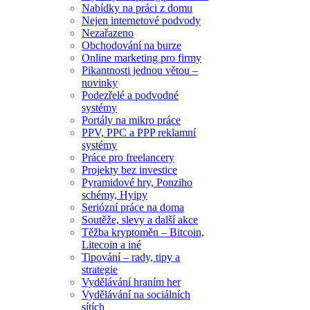
Nabídky na práci z domu
Nejen internetové podvody
Nezařazeno
Obchodování na burze
Online marketing pro firmy
Pikantnosti jednou větou –
novinky
Podezřelé a podvodné
systémy
Portály na mikro práce
PPV, PPC a PPP reklamní
systémy
Práce pro freelancery
Projekty bez investice
Pyramidové hry, Ponziho
schémy, Hyipy
Seriózní práce na doma
Soutěže, slevy a další akce
Těžba kryptoměn – Bitcoin,
Litecoin a iné
Tipování – rady, tipy a
strategie
Vydělávání hraním her
Vydělávání na sociálních
sítích