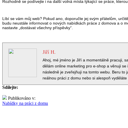
Rozhodně se podívejte i na další volná místa týkající se práce, ktero
Líbí se vám můj web? Pokud ano, doporučte jej svým přátelům, urči
budu neustále informovat o nových nabídkách práce z domova a o možn
nastavte „dostávat všechny příspěvky“.
Jiří H.
Ahoj, mé jméno je Jiří a momentálně pracuji, 
dělám online marketing pro e-shop a věnuji se i
následně je zveřejňuji na tomto webu. Beru to 
reálnou práci z domu nebo si alespoň vyděláte
Sdílejte:
Publikováno v:
Nabídky na práci z domu