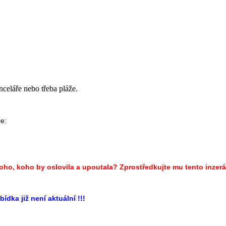
celáře nebo třeba pláže.
ce:
oho, koho by oslovila a upoutala? Zprostředkujte mu tento inzerá
bídka již není aktuální !!!