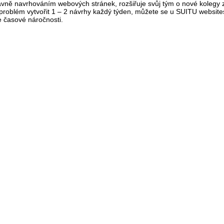
hlavně navrhováním webových stránek, rozšiřuje svůj tým o nové kolegy 
s problém vytvořit 1 – 2 návrhy každý týden, můžete se u SUITU websit
 časové náročnosti.