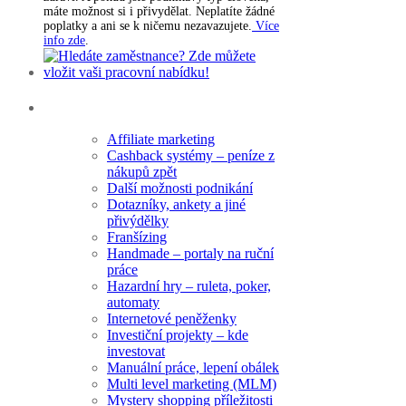
máte možnost si i přivydělat. Neplatíte žádné
poplatky a ani se k ničemu nezavazujete.
Více
info zde
.
Rubriky
Affiliate marketing
Cashback systémy – peníze z
nákupů zpět
Další možnosti podnikání
Dotazníky, ankety a jiné
přivýdělky
Franšízing
Handmade – portaly na ruční
práce
Hazardní hry – ruleta, poker,
automaty
Internetové peněženky
Investiční projekty – kde
investovat
Manuální práce, lepení obálek
Multi level marketing (MLM)
Mystery shopping příležitosti