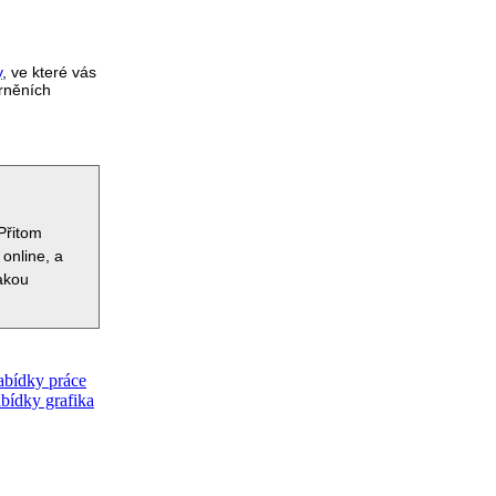
y
,
ve které vás
orněních
Přitom
 online, a
jakou
bídky práce
bídky grafika