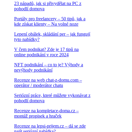
23 nápadů, jak si přivydělat na PC z
pohodlí domova
Portály pro freelancery – 50 tipů, jak a
kde získat klienty – Na volné noze
Lepení obálek, skládání per – jak fungují
tyto nabídky?
V čem podnikat? Zde je 17 tipů na
online podnikání v roce 2024
NFT podnikání – co to je? Výhody a
nevýhody podnikání
Recenze na web chat-z-domu.com –
operátor / moderátor chatu
Seriózní práce, které můžete vykonávat z
pohodlí domova
Recenze na kompletace-doma.cz –
montáž propisek a hraček
Recenze na lepsi-prijem.cz – dá se zde
najít seriózní nabídka?