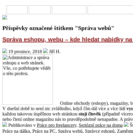
HOME
O MNĚ
PŘIVÝDĚLKY
ONLINE INVESTOVÁN
Příspěvky označené štítkem "Správa webů"
Správa eshopu, webu – kde hledat nabídky na
19 prosince, 2018
Jiří H.
Online obchody (eshopy), magazíny, bl
V dnešní době to není nic zvláštního, když čím dál více a více lidí
vyu
každou takovou úspěšnou web stránkou
stojí člověk
(případně vícero 
nebo čtení online magazínu nás to pravděpodobně nenapadne. A právě 
Publikováno v
Práce pro freelancery
,
Seriózní práce na doma
Št
Práce na dálku
,
Práce na PC
,
Správa webů
,
Správce eshopů
,
Zaměstn