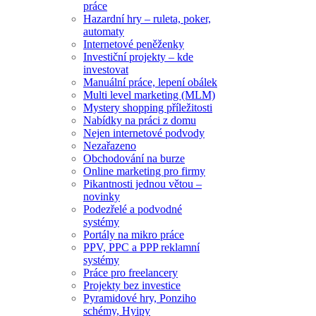
práce
Hazardní hry – ruleta, poker,
automaty
Internetové peněženky
Investiční projekty – kde
investovat
Manuální práce, lepení obálek
Multi level marketing (MLM)
Mystery shopping příležitosti
Nabídky na práci z domu
Nejen internetové podvody
Nezařazeno
Obchodování na burze
Online marketing pro firmy
Pikantnosti jednou větou –
novinky
Podezřelé a podvodné
systémy
Portály na mikro práce
PPV, PPC a PPP reklamní
systémy
Práce pro freelancery
Projekty bez investice
Pyramidové hry, Ponziho
schémy, Hyipy