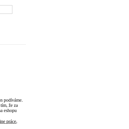
EWIT
jen podíváme.
tím, že za
na eshopu
ine práce
,