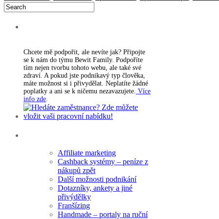
PODPORA WEBU
Chcete mě podpořit, ale nevíte jak? Připojte
se k nám do týmu Bewit Family. Podpoříte
tím nejen tvorbu tohoto webu, ale také své
zdraví. A pokud jste podnikavý typ člověka,
máte možnost si i přivydělat. Neplatíte žádné
poplatky a ani se k ničemu nezavazujete.
Více
info zde
.
Rubriky
Affiliate marketing
Cashback systémy – peníze z
nákupů zpět
Další možnosti podnikání
Dotazníky, ankety a jiné
přivýdělky
Franšízing
Handmade – portaly na ruční