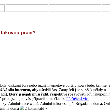
Í
DOTAZNÍKY A ANKETY
PRÁCE Z DOMOVA – NABÍDKY
B
 takovou práci?
ogy, diskusní fóra nebo různé internetové portály jsou všude, kam se 
žívá sílu internetu, aby ušetřili čas
. Zamysleli jste se však někdy nad 
lidí),
který ji nějak musí řídit, respektive spravovat
? Při nákupech 
proto jsem pro vás připravil tento článek.
Přečtěte si více
ítky:
Administrace webů
,
Administrátor eshopů
,
Brigáda na doma
,
Onl
ání na doma
2 komentářů »