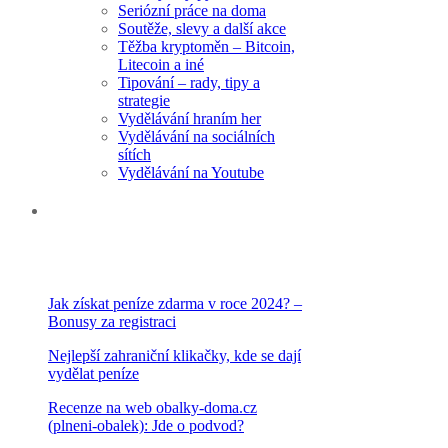
Seriózní práce na doma
Soutěže, slevy a další akce
Těžba kryptoměn – Bitcoin,
Litecoin a iné
Tipování – rady, tipy a
strategie
Vydělávání hraním her
Vydělávání na sociálních
sítích
Vydělávání na Youtube
NEJPOPULÁRNĚJŠÍ
ČLÁNKY
Jak získat peníze zdarma v roce 2024? –
Bonusy za registraci
Nejlepší zahraniční klikačky, kde se dají
vydělat peníze
Recenze na web obalky-doma.cz
(plneni-obalek): Jde o podvod?