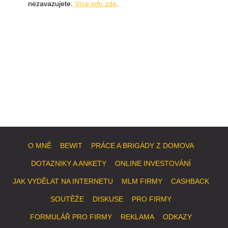
nezavazujete.
Více info zde
.
O MNĚ
BEWIT
PRÁCE A BRIGÁDY Z DOMOVA
DOTAZNIKY A ANKETY
ONLINE INVESTOVÁNÍ
JAK VYDĚLAT NA INTERNETU
MLM FIRMY
CASHBACK
SOUTĚŽE
DISKUSE
PRO FIRMY
FORMULÁŘ PRO FIRMY
REKLAMA
ODKAZY