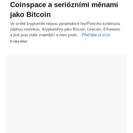
Coinspace a seriózními měnami
jako Bitcoin
Ve světě kryp­to­měn nejsou pyra­midové hry/Ponziho schémata
žádnou novin­kou. Kryptoměny jako Bit­coin, Litecoin, Ethe­reum
a jiné jsou stále známější a není proto…
Přečtěte si více
8 roky před