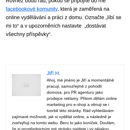
Rovněž budu rád, pokud se připojíte do mé
facebookové komunity
,
která je zaměřená na
online vydělávání a práci z domu. Označte „líbí se
mi to“ a v upozorněních nastavte „dostávat
všechny příspěvky“.
Jiří H.
Ahoj, mé jméno je Jiří a momentálně
pracuji, samozřejmě z pohodlí
domova, pro PR agenturu jako
prodejce reklamy. Přitom dělám online
marketing pro e-shop a věnuji se i
tvorbě této stránky. Rád vyhledávám
zajímavé možnosti, jak si vydělat online, a následně je
zveřejňuji na tomto webu. Beru to jako koníček. Doufám,
že si prostřednictvím mé stránky najdete i vy nějakou