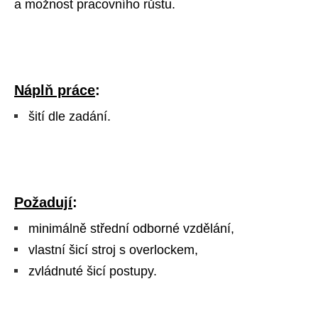
a možnost pracovního růstu.
Náplň práce
:
šití dle zadání.
Požadují
:
minimálně střední odborné vzdělání,
vlastní šicí stroj s overlockem,
zvládnuté šicí postupy.