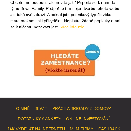
Chcete mě podpořit, ale nevíte jak? Připojte se k nám do
týmu Bewit Family. Podpoříte tím nejen tvorbu tohoto webu,
ale také své zdraví. A pokud jste podnikavý typ člověka,
máte možnost si i přivydělat. Neplatíte žádné poplatky a ani
se k ničemu nezavazujete.
Více info zde
.
O MNĚ
BEWIT
PRÁCE A BRIGÁDY Z DOMOVA
DOTAZNIKY A ANKETY
ONLINE INVESTOVÁNÍ
JAK VYDĚLAT NA INTERNETU
MLM FIRMY
CASHBACK