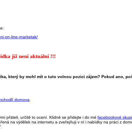
ce:
rni-on-line-marketak/
ídka již není aktuální !!!
ka, který by mohl mít o tuto volnou pozici zájem? Pokud ano, po
z pohodlí domova
.
i přáteli, určitě to ocení. Klidně se přidejte i do mé
facebookové skup
řená na výdělek na internetu a zveřejňuji v ní i nabídky na práci z dom
“.