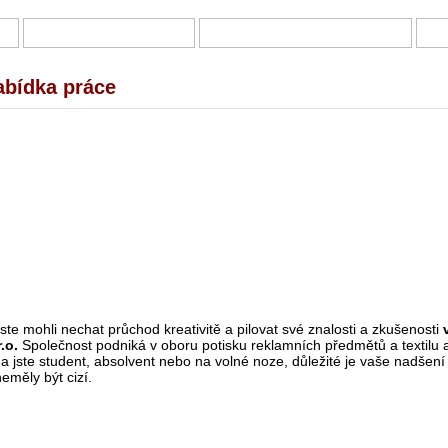
Í
DOTAZNÍKY A ANKETY
PRÁCE Z DOMOVA – NABÍDKY
B
nabídka práce
ste mohli nechat průchod kreativitě a pilovat své znalosti a zkušenosti
.o.
Společnost podniká v oboru potisku reklamních předmětů a textilu 
da jste student, absolvent nebo na volné noze, důležité je vaše nadšení
eměly být cizí.