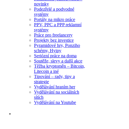
novinky
Podezřelé a podvodné
systémy
Portály na mikro práce
PPV, PPC a PPP reklamní
systémy
Práce pro freelancery
Projekty bez investice
Pyramidové hry, Ponziho
schémy, Hyipy
Seriózní práce na doma
Soutěže, slevy a další akce
Těžba kryptoměn – Bitcoin,
Litecoin a iné
Tipování – rady, tipy a
strategie
Vydělávání hraním her
Vydělávání na sociálních
sítích
Vydělávání na Youtube
NEJPOPULÁRNĚJŠÍ
ČLÁNKY