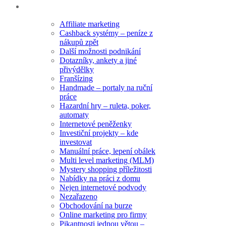
Rubriky
Affiliate marketing
Cashback systémy – peníze z
nákupů zpět
Další možnosti podnikání
Dotazníky, ankety a jiné
přivýdělky
Franšízing
Handmade – portaly na ruční
práce
Hazardní hry – ruleta, poker,
automaty
Internetové peněženky
Investiční projekty – kde
investovat
Manuální práce, lepení obálek
Multi level marketing (MLM)
Mystery shopping příležitosti
Nabídky na práci z domu
Nejen internetové podvody
Nezařazeno
Obchodování na burze
Online marketing pro firmy
Pikantnosti jednou větou –