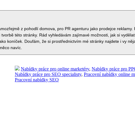
samozřejmě z pohodlí domova, pro PR agenturu jako prodejce reklamy. 
 tvorbě této stránky. Rád vyhledávám zajímavé možnosti, jak si vydělat
jako koníček. Doufám, že si prostřednictvím mé stránky najdete i vy ně
 něco navíc.
Nabídky práce pro online marketéry
,
Nabídky práce pro PPC
Nabídky práce pro SEO specialisty
,
Pracovní nabídky online m
Pracovní nabídky SEO