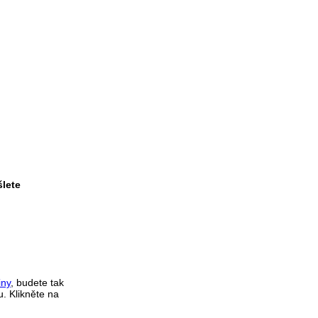
šlete
iny
,
budete tak
u. Klikněte na