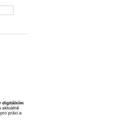
EWIT
v digitálním
a aktuálně
 pro práci a