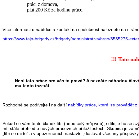
práci z domova,
plat 200 Kč za hodinu práce.
Více informací o nabídce a kontakt na společnost naleznete na strán
https://www.fajn-brigady.cz/brigady/administrativa/brno/3535275-exte
!!! Tato nab
Není tato práce pro vás ta pravá? A neznáte náhodou člově
mu tento inzerát.
Rozhodně se podívejte i na další
nabídky práce, které lze provádět 
Pokud se vám tento článek líbí (nebo celý můj web), sdílejte ho se svým
mít stále přehled o nových pracovních příležitostech. Skupina je zamě
„líbí se mi to“ a v upozorněních nastavte „dostávat všechny příspěvky