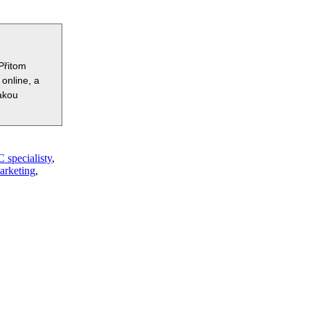
Přitom
 online, a
jakou
 specialisty
,
arketing
,