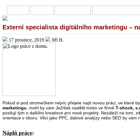
HOME
O MNĚ
PŘIVÝDĚLKY
ONLINE INVESTOVÁN
Externí specialista digitálního marketingu – 
17 prosince, 2019
Jiří H.
Pokud si pod stromečkem nejvíc přejete najít novou práci, ve které by
marketingu
, mohl by vám Ježíšek nadělit místo ve firmě
T-shock, s.r
posilují tým o dalšího kreativce pro nové projekty. Nezáleží na tom, z
orientace v oboru. Věci jako PPC, datové analýzy nebo SEO by vám n
Náplň práce
: