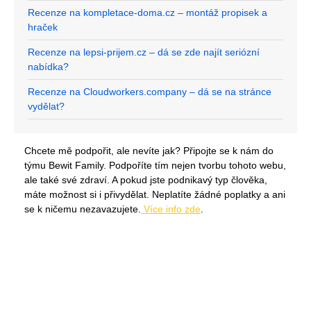
Recenze na kompletace-doma.cz – montáž propisek a
hraček
Recenze na lepsi-prijem.cz – dá se zde najít seriózní
nabídka?
Recenze na Cloudworkers.company – dá se na stránce
vydělat?
Chcete mě podpořit, ale nevíte jak? Připojte se k nám do
týmu Bewit Family. Podpoříte tím nejen tvorbu tohoto webu,
ale také své zdraví. A pokud jste podnikavý typ člověka,
máte možnost si i přivydělat. Neplatíte žádné poplatky a ani
se k ničemu nezavazujete.
Více info zde
.